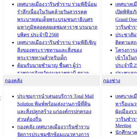
เทศบาลเมืองวารินชำราบ ร่วมพิธีน้อม
เทศบาลเมื
รำลึกเนื่องในวันคล้ายวันสวรรคต
เปิดพิพิธ
พระบาทสมเด็จพระบรมชนกาธิเบศร
Grand Ope
มหาภูมิพลอดุลยเดชมหาราช บรมนาถ
วารินชำร
บพิตร ประจำปี 2568
ประชาสัมพ
เทศบาลเมืองวารินชำราบ ร่วมพิธีเชิญ
ติดตามสถ
สิ่งของพระราชทานและสิ่งของ
โครงการอ
พระราชทานสำหรับเด็ก
เข้าใจใน
ต้อนรับนายชำนาญ ชื่นตา ผู้ว่า
ประจำปี 2
ราชการจังหวัดอุบลราชธานี ตรวจ
ประชุมคณ
กองคลัง
ความเรียบร้อยของสถานที่ในการเตรี
กองช่าง
ความเสี่ย
ยมต้อนรับ พลเอกประยุทธ์ จันโอชา
ประจำปี 25
องคมนตรี
ประชุมทีมว
ประชุมการนำเสนอบริการ Total Mail
เทศบาลเม
ร
สำนักทะเบียนท้องถิ่นเทศบาลเมือง
ชีวา สร้าง
Solution พิมพ์พร้อมส่งงานภาษีที่ดิน
หารือแนว
วารินชำราบ ดำเนินการมอบทะเบียน
ขับเคลื่อ
และสิ่งปลูกสร้าง แก่องค์กรปกครอง
ผังเมืองร
บ้าน ทร.14 และบัตรประจำตัว
“เมืองแห่ง
ส่วนท้องถิ่น
วารินชำร
Meeting
ประชาชนบุคคลประเภท 8 แก่บุคคลที่
กองคลัง เทศบาลเมืองวารินชำราบ
บทความ อื่นๆ ..
นักศึกษา
ได้รับการเพิ่มชื่อในทะเบียนบ้าน
จัดการประชุมซักซ้อมแนวทางการ