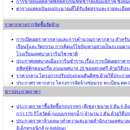
การขายทอดตลาดพัสดุครุภัณฑ์ที่ชำรุดเสื่อมสภาพ ซึ่ง
ตารางแสดงเงินงบประมาณที่ได้รับจัดสรรและรายละเอียดค่าใ
บทความ อื่นๆ ...
ราคากลางการจัดซื้อจัดจ้าง
การเปิดเผยราคากลางและการคำนวณราคากลาง สำหรับประ
เรียนรู้และวัตกรรม การคิดแก้ไขปัญหาอย่างเป็นระบบผ่านก
โรงเรียนเทศบาลวารินวิชาชาติ
ประกาศเทศบาลเมืองวารินชำราบ เรื่อง การเปิดเผยรา
สฟัลท์ติกคอนกรีต ถนนเทศบาล 29 ซอยสกุลศรี ด้วยวิธีประ
ราคากลาง โครงการปรับปรุงถนนสันติสุข ด้วยวิธีประกวดรา
ประกาศราคากลาง โครงการจัดจ้างซ่อมรถ ทะเบียน ตค-
ประกาศราคากลาง โครงการปรับปรุงชุมชนชลประทาน-ชุม
ข่าวประกวดราคา
บทความ อื่นๆ ...
ประกวดราคาซื้อจัดซื้อรถบรรทุก (ดีเซล) ขนาด 6 ตัน 6 ล้อ 
กว่า 170 กิโลวัตต์ (แบบบรรทุกน้ำ) จำนวน 1 คัน ด้วยวิธีป
ประกวดราคาจ้างเหมาทำความสะอาดสำนักงานเทศบาลเมื
อิเล็กทรอนิกส์ (e-bidding)