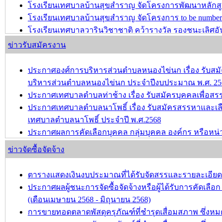
โรงเรียนเทศบาลบ้านสุขสำราญ จัดโครงการพัฒนาหลักส
โรงเรียนเทศบาลบ้านสุขสำราญ จัดโครงการ to be number 
โรงเรียนเทศบาลวารินวิชาชาติ คว้ารางวัล รองชนะเลิศอัน
อายุไม่เกิน 12 ปี ครั้งที่ 2 ประจำปีการศึกษา 2567
ข่าวรับสมัครงาน
บทความ อื่นๆ ...
ประกาศองศ์การบริหารส่วนตำบลหนองไข่นก เรื่อง รับสมัค
บริหารส่วนตำบลหนองไข่นก ประจำปีงบประมาณ พ.ศ. 25
ประกาศเทศบาลตำบลท่าช้าง เรื่อง รับสมัครบุคคลเพื่อ
ประกาศเทศบาลตำบลนาโพธิ์ เรื่อง รับสมัครสรรหาและเล
เทศบาลตำบลนาโพธิ์ ประจำปี พ.ศ.2568
ประกาศผลการคัดเลือกบุคคล กลุ่มบุคคล องค์กร หรือหน่
วัฒนธรรม ประจำปี พ.ศ.2568
ข่าวจัดซื้อจัดจ้าง
ขอความอนุเคราะห์ประชาสัมพันธ์การรับสมัครเพื่อคัดเลือ
เสริมและรักษามรดกภูมิปัญญาทางวัฒนธรรม ประจำปี พ.
ตารางแสดงเงินงบประมาณที่ได้รับจัดสรรและรายละเอียดค่าใ
ประกาศผลผู้ชนะการจัดซื้อจัดจ้างหรือผู้ได้รับการคัดเ
บทความ อื่นๆ ...
(เดือนเมษายน 2568 - มิถุนายน 2568)
การขายทอดตลาดพัสดุครุภัณฑ์ที่ชำรุดเสื่อมสภาพ ซึ่งหมด