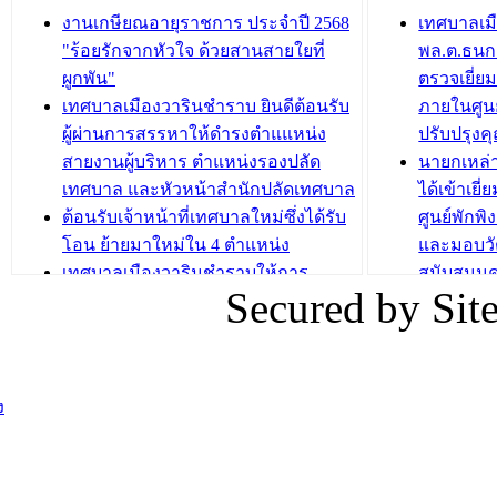
กองสวัสดิการสังคม เทศบาลเมือง
ถนนแก่เด
งานเกษียณอายุราชการ ประจำปี 2568
เทศบาลเม
วารินชำราบ จัดโครงการอบรมอาชีพ
เด็กเล็ก 
"ร้อยรักจากหัวใจ ด้วยสานสายใยที่
พล.ต.ธนกฤ
ระยะสั้น ประจำปี 2568 (หลักสูตรการ
เทศบาลเม
ผูกพัน"
ตรวจเยี่ย
ถักทอผลิตภัณฑ์จากถุงพลาสติก)
ปรึกษาหาร
เทศบาลเมืองวารินชำราบ ยินดีต้อนรับ
ภายในศูนย
วัยขององค
ผู้ผ่านการสรรหาให้ดำรงตำแแหน่ง
ปรับปรุงค
บทความ อื่นๆ ...
สายงานผู้บริหาร ตำแหน่งรองปลัด
นายกเหล่
บทความ อื่นๆ ..
เทศบาล และหัวหน้าสำนักปลัดเทศบาล
ได้เข้าเยี
ต้อนรับเจ้าหน้าที่เทศบาลใหม่ซึ่งได้รับ
ศูนย์พักพ
โอน ย้ายมาใหม่ใน 4 ตำแหน่ง
และมอบวั
เทศบาลเมืองวารินชำราบให้การ
สนับสนุน
Secured by Si
ต้อนรับพนักงานเทศบาลผู้ผ่านการ
ภัยน้ำท่ว
สรรหาให้ดำรงตำแหน่งสายงานผู้
ภาพบรรย
บริหาร จำนวน 4 ท่าน
ยังชีพ ที
ต้อนรับเจ้าหน้าที่เทศบาลใหม่ซึ่งได้รับ
ในวันที่ 9
ง
โอน ย้ายมาใหม่ใน 2 ตำแหน่ง
ต้อนรับร้
รองนายกร
บทความ อื่นๆ ...
กระทรวงเ
ติดตามสถา