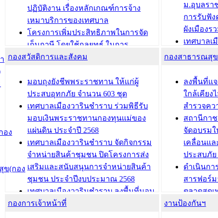
ม.อุบลรา
(ท.ร.14) กรณีคนไม่มีสัญชาติไทยได้รับ
ปฏิบัติงาน เรื่องหลักเกณฑ์การจ้าง
การรับฟั
อนุญาตให้มีถิ่นที่อยู่
เหมาบริการของเทศบาล
ผังเมือง
ประชุมคณะกรรมการประเมินผลการ
โครงการเพิ่มประสิทธิภาพในการจัด
เทศบาลเม
ควบคุมภายในของ สำนัก/กอง/
เก็บภาษี โดยใช้กลยุทธ์ ในการ
โครงการจ
โรงเรียน/ศูนย์พัฒนาเด็กเล็ก/สถานธนา
กองสวัสดิการและสังคม
พัฒนาการจัดเก็บรายได้ ประจำปี พ.ศ.
กองสาธารณสุ
สำ
สัญญาณบ
2568
นุบาล
)
เทศบาลเมืองวารินชำราบ ร่วมการ
เทศบาลเม
มอบถุงยังชีพพระราชทาน ให้แก่ผู้
ลงพื้นที
ะ
บทความ อื่นๆ ...
ประชุมวิชาการระดับนานาชาติและ
รับฟังควา
ประสบอุทกภัย จำนวน 603 ชุด
ใกล้เคียง
นิทรรศการด้านนวัตกรรมท้องถิ่น 2568
ผังเมืองร
เทศบาลเมืองวารินชำราบ ร่วมพิธีรับ
สำรวจคว
และรับรางวัลทีมนักวิจัยดีเด่นจาก
วารินชำราบ
มอบเงินพระราชทานกองทุนแม่ของ
สถานีกาชา
นวัตกรรมโครงการทะเบียนภาษีป้าย
เทศบาลเม
แผ่นดิน ประจำปี 2568
จัดอบรมให
(กอง
ประชุมผู้เช่าอาคารพาณิชย์ บริเวณ
ซักซ้อมแ
เทศบาลเมืองวารินชำราบ จัดกิจกรรม
เคลื่อนแล
ถนนเกษมสุขและถนนประทุมเทพภักดี
ประโยชน์ใน
จำหน่ายสินค้าชุมชน ปิดโครงการส่ง
ประสบภัย 
เสริมและสนับสนุนการจำหน่ายสินค้า
ดำเนินกา
ุข(กอง
บทความ อื่นๆ ...
บทความ อื่นๆ ..
ชุมชน ประจำปีงบประมาณ 2568
สารฟอร์ม
เทศบาลเมืองวารินชำราบ ลงพื้นที่มอบ
ตลาดสดเทศ
กองการเจ้าหน้าที่
น้ำดื่มแก่ผู้พักอาศัย ณ ศูนย์พักพิง
งานป้องกันฯ
วารินชำร
ชั่วคราว
กิจกรรมส