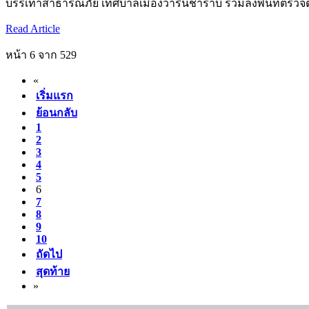
บรรเทาสาธารณภัย เทศบาลเมืองวารินชำราบ ร่วมลงพื้นที่ตรวจ
Read Article
หน้า 6 จาก 529
«
เริ่มแรก
ย้อนกลับ
1
2
3
4
5
6
7
8
9
10
ถัดไป
สุดท้าย
»