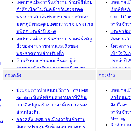
เทศบาลเมืองวารินชำราบ ร่วมพิธีน้อม
เทศบาลเมื
รำลึกเนื่องในวันคล้ายวันสวรรคต
เปิดพิพิธ
พระบาทสมเด็จพระบรมชนกาธิเบศร
Grand Ope
มหาภูมิพลอดุลยเดชมหาราช บรมนาถ
วารินชำร
บพิตร ประจำปี 2568
ประชาสัมพ
เทศบาลเมืองวารินชำราบ ร่วมพิธีเชิญ
ติดตามสถ
สิ่งของพระราชทานและสิ่งของ
โครงการอ
พระราชทานสำหรับเด็ก
เข้าใจใน
ต้อนรับนายชำนาญ ชื่นตา ผู้ว่า
ประจำปี 2
น
ราชการจังหวัดอุบลราชธานี ตรวจ
ประชุมคณ
กองคลัง
ความเรียบร้อยของสถานที่ในการเตรี
กองช่าง
ความเสี่ย
ยมต้อนรับ พลเอกประยุทธ์ จันโอชา
ประจำปี 25
องคมนตรี
ประชุมทีมว
ประชุมการนำเสนอบริการ Total Mail
เทศบาลเม
สำนักทะเบียนท้องถิ่นเทศบาลเมือง
ชีวา สร้าง
Solution พิมพ์พร้อมส่งงานภาษีที่ดิน
หารือแนว
ก
วารินชำราบ ดำเนินการมอบทะเบียน
ขับเคลื่อ
และสิ่งปลูกสร้าง แก่องค์กรปกครอง
ผังเมืองร
ี
บ้าน ทร.14 และบัตรประจำตัว
“เมืองแห่ง
ส่วนท้องถิ่น
วารินชำร
Meeting
ประชาชนบุคคลประเภท 8 แก่บุคคลที่
กองคลัง เทศบาลเมืองวารินชำราบ
ติ
บทความ อื่นๆ ..
นักศึกษา
ได้รับการเพิ่มชื่อในทะเบียนบ้าน
จัดการประชุมซักซ้อมแนวทางการ