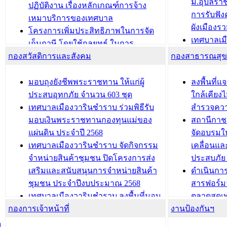
ม.อุบลรา
(ท.ร.14) กรณีคนไม่มีสัญชาติไทยได้รับ
ปฏิบัติงาน เรื่องหลักเกณฑ์การจ้าง
การรับฟั
อนุญาตให้มีถิ่นที่อยู่
เหมาบริการของเทศบาล
ผังเมือง
ประชุมคณะกรรมการประเมินผลการ
โครงการเพิ่มประสิทธิภาพในการจัด
เทศบาลเม
ควบคุมภายในของ สำนัก/กอง/
เก็บภาษี โดยใช้กลยุทธ์ ในการ
โครงการจ
โรงเรียน/ศูนย์พัฒนาเด็กเล็ก/สถานธนา
กองสวัสดิการและสังคม
พัฒนาการจัดเก็บรายได้ ประจำปี พ.ศ.
กองสาธารณสุ
สัญญาณบ
2568
นุบาล
เทศบาลเมืองวารินชำราบ ร่วมการ
เทศบาลเม
มอบถุงยังชีพพระราชทาน ให้แก่ผู้
ลงพื้นที
บทความ อื่นๆ ...
ประชุมวิชาการระดับนานาชาติและ
รับฟังควา
ประสบอุทกภัย จำนวน 603 ชุด
ใกล้เคียง
นิทรรศการด้านนวัตกรรมท้องถิ่น 2568
ผังเมืองร
เทศบาลเมืองวารินชำราบ ร่วมพิธีรับ
สำรวจคว
และรับรางวัลทีมนักวิจัยดีเด่นจาก
วารินชำราบ
มอบเงินพระราชทานกองทุนแม่ของ
สถานีกาชา
นวัตกรรมโครงการทะเบียนภาษีป้าย
เทศบาลเม
แผ่นดิน ประจำปี 2568
จัดอบรมให
ประชุมผู้เช่าอาคารพาณิชย์ บริเวณ
ซักซ้อมแ
เทศบาลเมืองวารินชำราบ จัดกิจกรรม
เคลื่อนแล
ถนนเกษมสุขและถนนประทุมเทพภักดี
ประโยชน์ใน
จำหน่ายสินค้าชุมชน ปิดโครงการส่ง
ประสบภัย 
เสริมและสนับสนุนการจำหน่ายสินค้า
ดำเนินกา
บทความ อื่นๆ ...
บทความ อื่นๆ ..
ชุมชน ประจำปีงบประมาณ 2568
สารฟอร์ม
เทศบาลเมืองวารินชำราบ ลงพื้นที่มอบ
ตลาดสดเทศ
กองการเจ้าหน้าที่
น้ำดื่มแก่ผู้พักอาศัย ณ ศูนย์พักพิง
งานป้องกันฯ
วารินชำร
ชั่วคราว
กิจกรรมส
ม