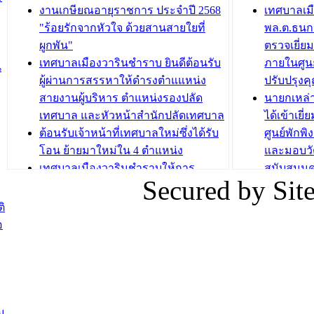
กองสวัสดิการสังคม เทศบาลเมือง
ถนนแก่เด
งานเกษียณอายุราชการ ประจำปี 2568
เทศบาลเม
วารินชำราบ จัดโครงการอบรมอาชีพ
เด็กเล็ก 
"ร้อยรักจากหัวใจ ด้วยสานสายใยที่
พล.ต.ธนกฤ
ระยะสั้น ประจำปี 2568 (หลักสูตรการ
เทศบาลเม
ผูกพัน"
ตรวจเยี่ย
ถักทอผลิตภัณฑ์จากถุงพลาสติก)
ปรึกษาหาร
เทศบาลเมืองวารินชำราบ ยินดีต้อนรับ
ภายในศูนย
น
วัยขององค
ผู้ผ่านการสรรหาให้ดำรงตำแแหน่ง
ปรับปรุงค
บทความ อื่นๆ ...
สายงานผู้บริหาร ตำแหน่งรองปลัด
นายกเหล่
บทความ อื่นๆ ..
เทศบาล และหัวหน้าสำนักปลัดเทศบาล
ได้เข้าเยี
ต้อนรับเจ้าหน้าที่เทศบาลใหม่ซึ่งได้รับ
ศูนย์พักพ
โอน ย้ายมาใหม่ใน 4 ตำแหน่ง
และมอบวั
เทศบาลเมืองวารินชำราบให้การ
สนับสนุน
Secured by Si
ต้อนรับพนักงานเทศบาลผู้ผ่านการ
ภัยน้ำท่ว
สรรหาให้ดำรงตำแหน่งสายงานผู้
ภาพบรรย
ิ
บริหาร จำนวน 4 ท่าน
ยังชีพ ที
อ
ต้อนรับเจ้าหน้าที่เทศบาลใหม่ซึ่งได้รับ
ในวันที่ 9
โอน ย้ายมาใหม่ใน 2 ตำแหน่ง
ต้อนรับร้
รองนายกร
บทความ อื่นๆ ...
กระทรวงเ
ติดตามสถา
ม