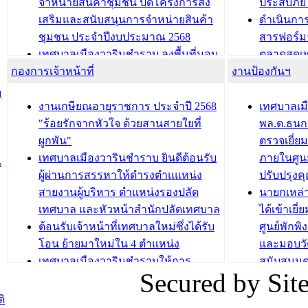
จำหน่ายสินค้าชุมชน ปิดโครงการส่ง
ประสบภัย 
เสริมและสนับสนุนการจำหน่ายสินค้า
ดำเนินกา
บทความ อื่นๆ ...
บทความ อื่นๆ ..
ชุมชน ประจำปีงบประมาณ 2568
สารฟอร์ม
เทศบาลเมืองวารินชำราบ ลงพื้นที่มอบ
ตลาดสดเทศ
กองการเจ้าหน้าที่
น้ำดื่มแก่ผู้พักอาศัย ณ ศูนย์พักพิง
งานป้องกันฯ
วารินชำร
ชั่วคราว
กิจกรรมส
ม
กองสวัสดิการสังคม เทศบาลเมือง
ถนนแก่เด
งานเกษียณอายุราชการ ประจำปี 2568
เทศบาลเม
วารินชำราบ จัดโครงการอบรมอาชีพ
เด็กเล็ก 
"ร้อยรักจากหัวใจ ด้วยสานสายใยที่
พล.ต.ธนกฤ
ระยะสั้น ประจำปี 2568 (หลักสูตรการ
เทศบาลเม
ผูกพัน"
ตรวจเยี่ย
ถักทอผลิตภัณฑ์จากถุงพลาสติก)
ปรึกษาหาร
เทศบาลเมืองวารินชำราบ ยินดีต้อนรับ
ภายในศูนย
น
วัยขององค
ผู้ผ่านการสรรหาให้ดำรงตำแแหน่ง
ปรับปรุงค
บทความ อื่นๆ ...
สายงานผู้บริหาร ตำแหน่งรองปลัด
นายกเหล่
บทความ อื่นๆ ..
เทศบาล และหัวหน้าสำนักปลัดเทศบาล
ได้เข้าเยี
ต้อนรับเจ้าหน้าที่เทศบาลใหม่ซึ่งได้รับ
ศูนย์พักพ
โอน ย้ายมาใหม่ใน 4 ตำแหน่ง
และมอบวั
เทศบาลเมืองวารินชำราบให้การ
สนับสนุน
Secured by Si
ต้อนรับพนักงานเทศบาลผู้ผ่านการ
ภัยน้ำท่ว
สรรหาให้ดำรงตำแหน่งสายงานผู้
ภาพบรรย
ิ