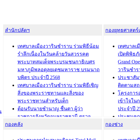
สำนักปลัดฯ
กองยุทธศาสตร
เทศบาลเมืองวารินชำราบ ร่วมพิธีน้อม
เทศบาลเมื
รำลึกเนื่องในวันคล้ายวันสวรรคต
เปิดพิพิธ
พระบาทสมเด็จพระบรมชนกาธิเบศร
Grand Ope
มหาภูมิพลอดุลยเดชมหาราช บรมนาถ
วารินชำร
บพิตร ประจำปี 2568
ประชาสัมพ
เทศบาลเมืองวารินชำราบ ร่วมพิธีเชิญ
ติดตามสถ
สิ่งของพระราชทานและสิ่งของ
โครงการอ
พระราชทานสำหรับเด็ก
เข้าใจใน
ต้อนรับนายชำนาญ ชื่นตา ผู้ว่า
ประจำปี 2
น
ราชการจังหวัดอุบลราชธานี ตรวจ
ประชุมคณ
กองคลัง
ความเรียบร้อยของสถานที่ในการเตรี
กองช่าง
ความเสี่ย
ยมต้อนรับ พลเอกประยุทธ์ จันโอชา
ประจำปี 25
องคมนตรี
ประชุมทีมว