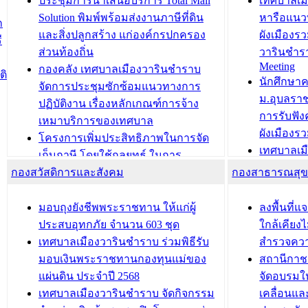
ประชุมการนำเสนอบริการ Total Mail
เทศบาลเม
สำนักทะเบียนท้องถิ่นเทศบาลเมือง
ชีวา สร้าง
Solution พิมพ์พร้อมส่งงานภาษีที่ดิน
หารือแนว
ก
วารินชำราบ ดำเนินการมอบทะเบียน
ขับเคลื่อ
และสิ่งปลูกสร้าง แก่องค์กรปกครอง
ผังเมืองร
ี
บ้าน ทร.14 และบัตรประจำตัว
“เมืองแห่ง
ส่วนท้องถิ่น
วารินชำร
Meeting
ประชาชนบุคคลประเภท 8 แก่บุคคลที่
กองคลัง เทศบาลเมืองวารินชำราบ
ติ
บทความ อื่นๆ ..
นักศึกษา
ได้รับการเพิ่มชื่อในทะเบียนบ้าน
จัดการประชุมซักซ้อมแนวทางการ
ม.อุบลรา
(ท.ร.14) กรณีคนไม่มีสัญชาติไทยได้รับ
ปฏิบัติงาน เรื่องหลักเกณฑ์การจ้าง
การรับฟั
อนุญาตให้มีถิ่นที่อยู่
เหมาบริการของเทศบาล
ผังเมือง
ประชุมคณะกรรมการประเมินผลการ
โครงการเพิ่มประสิทธิภาพในการจัด
เทศบาลเม
ควบคุมภายในของ สำนัก/กอง/
เก็บภาษี โดยใช้กลยุทธ์ ในการ
โครงการจ
โรงเรียน/ศูนย์พัฒนาเด็กเล็ก/สถานธนา
กองสวัสดิการและสังคม
พัฒนาการจัดเก็บรายได้ ประจำปี พ.ศ.
กองสาธารณสุ
สัญญาณบ
2568
นุบาล
เทศบาลเมืองวารินชำราบ ร่วมการ
เทศบาลเม
มอบถุงยังชีพพระราชทาน ให้แก่ผู้
ลงพื้นที
บทความ อื่นๆ ...
ประชุมวิชาการระดับนานาชาติและ
รับฟังควา
ประสบอุทกภัย จำนวน 603 ชุด
ใกล้เคียง
นิทรรศการด้านนวัตกรรมท้องถิ่น 2568
ผังเมืองร
เทศบาลเมืองวารินชำราบ ร่วมพิธีรับ
สำรวจคว
และรับรางวัลทีมนักวิจัยดีเด่นจาก
วารินชำราบ
มอบเงินพระราชทานกองทุนแม่ของ
สถานีกาชา
นวัตกรรมโครงการทะเบียนภาษีป้าย
เทศบาลเม
แผ่นดิน ประจำปี 2568
จัดอบรมให
ประชุมผู้เช่าอาคารพาณิชย์ บริเวณ
ซักซ้อมแ
เทศบาลเมืองวารินชำราบ จัดกิจกรรม
เคลื่อนแล
ถนนเกษมสุขและถนนประทุมเทพภักดี
ประโยชน์ใน