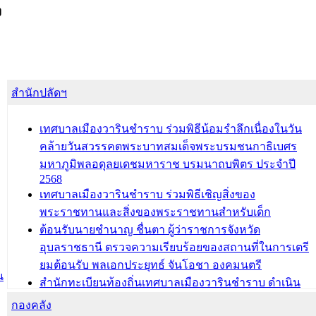
ง
สำนักปลัดฯ
เทศบาลเมืองวารินชำราบ ร่วมพิธีน้อมรำลึกเนื่องในวัน
คล้ายวันสวรรคตพระบาทสมเด็จพระบรมชนกาธิเบศร
มหาภูมิพลอดุลยเดชมหาราช บรมนาถบพิตร ประจำปี
2568
เทศบาลเมืองวารินชำราบ ร่วมพิธีเชิญสิ่งของ
พระราชทานและสิ่งของพระราชทานสำหรับเด็ก
ต้อนรับนายชำนาญ ชื่นตา ผู้ว่าราชการจังหวัด
อุบลราชธานี ตรวจความเรียบร้อยของสถานที่ในการเตรี
ยมต้อนรับ พลเอกประยุทธ์ จันโอชา องคมนตรี
น
สำนักทะเบียนท้องถิ่นเทศบาลเมืองวารินชำราบ ดำเนิน
การมอบทะเบียนบ้าน ทร.14 และบัตรประจำตัวประชาชน
กองคลัง