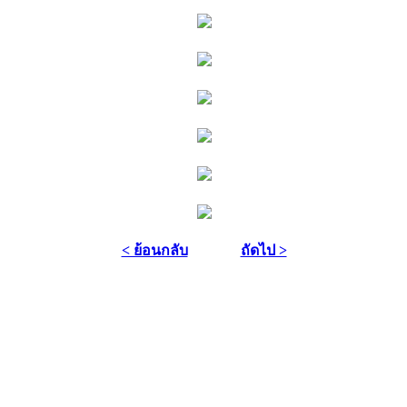
< ย้อนกลับ
ถัดไป >