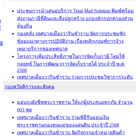
บุคคลประเภท 8 แก่บุคคลที่ได้รับการเพิ่มชื่อในทะเบียน
บ้าน (ท.ร.14) กรณีคนไม่มีสัญชาติไทยได้รับอนุญาตให้มี
ประชุมการนำเสนอบริการ Total Mail Solution พิมพ์พร้อม
ถิ่นที่อยู่
ส่งงานภาษีที่ดินและสิ่งปลูกสร้าง แก่องค์กรปกครองส่วน
ก
ประชุมคณะกรรมการประเมินผลการควบคุมภายในของ
ท้องถิ่น
ี
สำนัก/กอง/โรงเรียน/ศูนย์พัฒนาเด็กเล็ก/สถานธนานุบาล
กองคลัง เทศบาลเมืองวารินชำราบ จัดการประชุมซัก
ซ้อมแนวทางการปฏิบัติงาน เรื่องหลักเกณฑ์การจ้าง
บทความ อื่นๆ ...
ติ
เหมาบริการของเทศบาล
โครงการเพิ่มประสิทธิภาพในการจัดเก็บภาษี โดยใช้
กลยุทธ์ ในการพัฒนาการจัดเก็บรายได้ ประจำปี พ.ศ.
2568
เทศบาลเมืองวารินชำราบ ร่วมการประชุมวิชาการระดับ
นานาชาติและนิทรรศการด้านนวัตกรรมท้องถิ่น 2568
กองสวัสดิการและสังคม
และรับรางวัลทีมนักวิจัยดีเด่นจากนวัตกรรมโครงการ
ทะเบียนภาษีป้าย
มอบถุงยังชีพพระราชทาน ให้แก่ผู้ประสบอุทกภัย จำนวน
ประชุมผู้เช่าอาคารพาณิชย์ บริเวณถนนเกษมสุขและ
603 ชุด
ถนนประทุมเทพภักดี
เทศบาลเมืองวารินชำราบ ร่วมพิธีรับมอบเงิน
พระราชทานกองทุนแม่ของแผ่นดิน ประจำปี 2568
บทความ อื่นๆ ...
เทศบาลเมืองวารินชำราบ จัดกิจกรรมจำหน่ายสินค้า