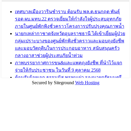
ขับเคลื่อนสังคมผู้สูงวัยขององค์กรปกครองส่วนท้องถิ่น
เทศบาลเมืองวารินชำราบ ต้อนรับ พล.ต.ธนกฤต พันธุ์
บทความ อื่นๆ ...
รอด ผบ.มทบ.22 ตรวจเยี่ยมให้กำลังใจผู้ประสบอุทกภัย
ภายในศูนย์พักพิงชั่วคราวโครงการปรับปรุงคุณภาพน้ำ
นายกเหล่ากาชาดจังหวัดอุบลราชธานี ได้เข้าเยี่ยมผู้ป่วย
กลุ่มเปราะบางของศูนย์พักพิงชั่วคราวและมอบถุงยังชีพ
และมอบวัตถุดิบในการประกอบอาหาร สนับสนุนครัว
กลางอาสาช่วยผู้ประสบภัยน้ำท่วม
ภาพบรรยากาศการขน&และแพคถุงยังชีพ ที่นำไว้แจก
จ่ายให้กับประชาชน ในวันที่ 9 ตุลาคม 2568
ต้อนรับร้อยเอก ธรรมนัส พรหมเผ่า รองนายกรัฐมนตรี
Secured by Siteground
Web Hosting
และรัฐมนตรีว่าการกระทรวงเกษตรและสหกรณ์ ลงพื้นที่
ติดตามสถานการณ์น้ำในพื้นที่จังหวัดอุบลราชธานี
สส.กิตติ์ธัญญา วาจาดี ร่วมกับ บ.แสนสิริ และนายก
อบจ.สุราษฎร์ธานี นำถุงยังชีพมามอบให้แก่ผู้ได้รับผลกระ
ทบน้ำท่วมในพื้นที่เทศบาลเมืองวารินชำราบ
บทความ อื่นๆ ...