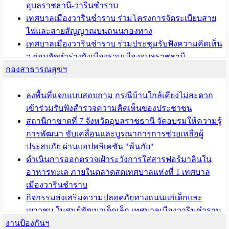
อุบลราชธานี-วารินชำราบ
เทศบาลเมืองวารินชำราบ ร่วมโครงการจัดระเบียบสาย
ไฟและสายสัญญาณบนถนนกองทาง
เทศบาลเมืองวารินชำราบ ร่วมประชุมรับฟังความคิดเห็น
ฯ ก่อนจัดทำร่างผังเมืองรวมเมืองอุบลราชธานี -
กองสาธารณสุขฯ
วารินชำราบ ครั้งที่ 3
เทศบาลเมืองวารินชำราบ ร่วมประชุมซักซ้อมแนวทาง
การขออนุญาตเข้าทำประโยชน์ในพื้นที่ป่าไม้
ลงพื้นที่แจกแบบสอบถาม กรณีบ้านใกล้เคียงไม่สะดวก
เข้าร่วมรับฟังสำรวจความคิดเห็นของประชาชน
บทความ อื่นๆ ...
สถานีกาชาดที่ 7 จังหวัดอุบลราชธานี จัดอบรมให้ความรู้
การพัฒนา ขับเคลื่อนและบูรณาการการช่วยเหลือผู้
ประสบภัย ผ่านแอปพลิเคชัน "พ้นภัย"
ดำเนินการออกตรวจเฝ้าระวังการใส่สารฟอร์มาลินใน
อาหารทะเล ภายในตลาดสดเทศบาลแห่งที่ 1 เทศบาล
เมืองวารินชำราบ
กิจกรรมส่งเสริมความปลอดภัยทางถนนแก่เด็กและ
เยาวชน ในศูนย์พัฒนาเด็กเล็ก เทศบาลเมืองวารินชำราบ
งานป้องกันฯ
เทศบาลเมืองวารินชำราบ ร่วมประชุมปรึกษาหารือการ