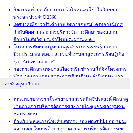
กิจกรรมทำบุญตักบาตรเทโวโรหณะเนื่องในวันออก
พรรษา ประจำปี 2568
เทศบาลเมืองวารินชำราบ จัดการอบรมโครงการนิเทศ
กำกับติดตามและการบริหารจัดการศึกษาของสถาน
ศึกษาในสังกัด ประจำปีงบประมาณ 2568
โครงการพัฒนาครูตามกลุ่มสาระการเรียนรู้ ประจำ
ปีงบประมาณ พ.ศ. 2568 รุ่นที่ 2 “หลักสูตรการเรียนรู้เชิง
รุก : Active Learning”
กองการศึกษา เทศบาลเมืองวารินชำราบ ได้จัดโครงการ
พัฒนาครูตามกลุ่มสาระการเรียนรู้ ประจำปีงบประมาณ
กองช่างสุขาภิบาล
พ.ศ. 2568
ผอ.กองการศึกษา เทศบาลเมืองวารินชำราบ เข้ารับโล่
รางวัลผู้อำนวยการสำนัก/กองการศึกษาดีเด่น ในงาน
คณะพยาบาลจากโรงพยาบาลสรรพสิทธิประสงค์ ศึกษาดู
แข่งขันทักษะทางวิชาการและงานมหกรรมการจัดการ
งานด้านการบริหารจัดการขยะภายในชุมชนของชุมชน
ศึกษาท้องถิ่น ระดับประเทศครั้งที่ 14 ประจำปี 2568
ชลประทาน
ต้อนรับ พล.ต.กรณ์พงศ์ แสงทอง รอง ผอ.ศปป.1 กอ.รมน.
บทความ อื่นๆ ...
และคณะ ในการศึกษาดูงานด้านการบริหารจัดการขยะ