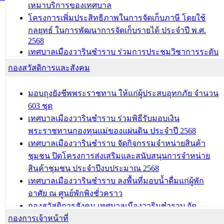
เหมาบริการของเทศบาล
โครงการเพิ่มประสิทธิภาพในการจัดเก็บภาษี โดยใช้
กลยุทธ์ ในการพัฒนาการจัดเก็บรายได้ ประจำปี พ.ศ.
2568
เทศบาลเมืองวารินชำราบ ร่วมการประชุมวิชาการระดับ
นานาชาติและนิทรรศการด้านนวัตกรรมท้องถิ่น 2568
กองสวัสดิการและสังคม
และรับรางวัลทีมนักวิจัยดีเด่นจากนวัตกรรมโครงการ
ทะเบียนภาษีป้าย
มอบถุงยังชีพพระราชทาน ให้แก่ผู้ประสบอุทกภัย จำนวน
ประชุมผู้เช่าอาคารพาณิชย์ บริเวณถนนเกษมสุขและ
603 ชุด
ถนนประทุมเทพภักดี
เทศบาลเมืองวารินชำราบ ร่วมพิธีรับมอบเงิน
พระราชทานกองทุนแม่ของแผ่นดิน ประจำปี 2568
บทความ อื่นๆ ...
เทศบาลเมืองวารินชำราบ จัดกิจกรรมจำหน่ายสินค้า
ชุมชน ปิดโครงการส่งเสริมและสนับสนุนการจำหน่าย
สินค้าชุมชน ประจำปีงบประมาณ 2568
เทศบาลเมืองวารินชำราบ ลงพื้นที่มอบน้ำดื่มแก่ผู้พัก
อาศัย ณ ศูนย์พักพิงชั่วคราว
กองสวัสดิการสังคม เทศบาลเมืองวารินชำราบ จัด
กองการเจ้าหน้าที่
โครงการอบรมอาชีพระยะสั้น ประจำปี 2568 (หลักสูตร