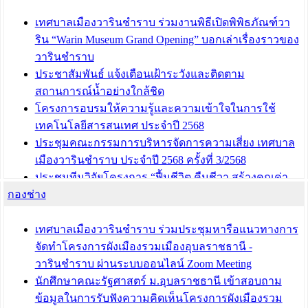
เทศบาลเมืองวารินชำราบ ร่วมงานพิธีเปิดพิพิธภัณฑ์วา
ริน “Warin Museum Grand Opening” บอกเล่าเรื่องราวของ
วารินชำราบ
ประชาสัมพันธ์ แจ้งเตือนเฝ้าระวังและติดตาม
สถานการณ์น้ำอย่างใกล้ชิด
โครงการอบรมให้ความรู้และความเข้าใจในการใช้
เทคโนโลยีสารสนเทศ ประจำปี 2568
ประชุมคณะกรรมการบริหารจัดการความเสี่ยง เทศบาล
เมืองวารินชำราบ ประจำปี 2568 ครั้งที่ 3/2568
ประชุมทีมวิจัยโครงการ “ฟื้นชีวิต คืนชีวา สร้างคุณค่า
กองช่าง
เมืองวาริน” เพื่อร่วมขับเคลื่อนเมืองวารินชำราบให้เป็น
“เมืองแห่งการเรียนรู้”
เทศบาลเมืองวารินชำราบ ร่วมประชุมหารือแนวทางการ
บทความ อื่นๆ ...
จัดทำโครงการผังเมืองรวมเมืองอุบลราชธานี -
วารินชำราบ ผ่านระบบออนไลน์ Zoom Meeting
นักศึกษาคณะรัฐศาสตร์ ม.อุบลราชธานี เข้าสอบถาม
ข้อมูลในการรับฟังความคิดเห็นโครงการผังเมืองรวม