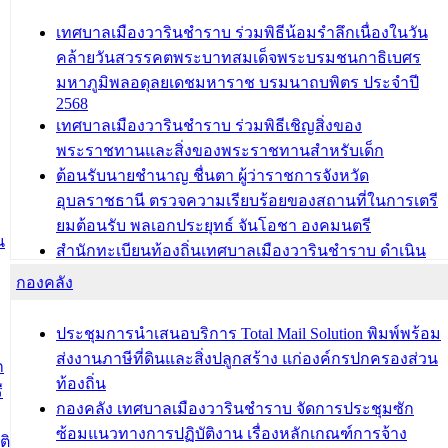
เทศบาลเมืองวารินชำราบ ร่วมพิธีน้อมรำลึกเนื่องในวัน
คล้ายวันสวรรคตพระบาทสมเด็จพระบรมชนกาธิเบศร
มหาภูมิพลอดุลยเดชมหาราช บรมนาถบพิตร ประจำปี
2568
เทศบาลเมืองวารินชำราบ ร่วมพิธีเชิญสิ่งของ
พระราชทานและสิ่งของพระราชทานสำหรับเด็ก
ต้อนรับนายชำนาญ ชื่นตา ผู้ว่าราชการจังหวัด
อุบลราชธานี ตรวจความเรียบร้อยของสถานที่ในการเตรี
ยมต้อนรับ พลเอกประยุทธ์ จันโอชา องคมนตรี
น
สำนักทะเบียนท้องถิ่นเทศบาลเมืองวารินชำราบ ดำเนิน
การมอบทะเบียนบ้าน ทร.14 และบัตรประจำตัวประชาชน
กองคลัง
บุคคลประเภท 8 แก่บุคคลที่ได้รับการเพิ่มชื่อในทะเบียน
บ้าน (ท.ร.14) กรณีคนไม่มีสัญชาติไทยได้รับอนุญาตให้มี
ประชุมการนำเสนอบริการ Total Mail Solution พิมพ์พร้อม
ถิ่นที่อยู่
ส่งงานภาษีที่ดินและสิ่งปลูกสร้าง แก่องค์กรปกครองส่วน
ก
ประชุมคณะกรรมการประเมินผลการควบคุมภายในของ
ท้องถิ่น
ี
สำนัก/กอง/โรงเรียน/ศูนย์พัฒนาเด็กเล็ก/สถานธนานุบาล
กองคลัง เทศบาลเมืองวารินชำราบ จัดการประชุมซัก
ซ้อมแนวทางการปฏิบัติงาน เรื่องหลักเกณฑ์การจ้าง
บทความ อื่นๆ ...
ติ