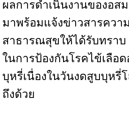
ผลการดำเนินงานของอสม.แ
มาพร้อมแจ้งข่าวสารควา
สาธารณสุขให้ได้รับทราบ พ
ในการป้องกันโรคไข้เลือ
บุหรี่เนื่องในวันงดสูบบุห
ถึงด้วย