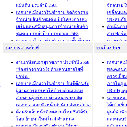
นวัตกรรมโครงการทะเบียนภาษีป้าย
เทศบาลเม
แผ่นดิน ประจำปี 2568
จัดอบรมให
ประชุมผู้เช่าอาคารพาณิชย์ บริเวณ
ซักซ้อมแ
เทศบาลเมืองวารินชำราบ จัดกิจกรรม
เคลื่อนแล
ถนนเกษมสุขและถนนประทุมเทพภักดี
ประโยชน์ใน
จำหน่ายสินค้าชุมชน ปิดโครงการส่ง
ประสบภัย 
เสริมและสนับสนุนการจำหน่ายสินค้า
ดำเนินกา
บทความ อื่นๆ ...
บทความ อื่นๆ ..
ชุมชน ประจำปีงบประมาณ 2568
สารฟอร์ม
เทศบาลเมืองวารินชำราบ ลงพื้นที่มอบ
ตลาดสดเทศ
กองการเจ้าหน้าที่
น้ำดื่มแก่ผู้พักอาศัย ณ ศูนย์พักพิง
งานป้องกันฯ
วารินชำร
ชั่วคราว
กิจกรรมส
ม
กองสวัสดิการสังคม เทศบาลเมือง
ถนนแก่เด
งานเกษียณอายุราชการ ประจำปี 2568
เทศบาลเม
วารินชำราบ จัดโครงการอบรมอาชีพ
เด็กเล็ก 
"ร้อยรักจากหัวใจ ด้วยสานสายใยที่
พล.ต.ธนกฤ
ระยะสั้น ประจำปี 2568 (หลักสูตรการ
เทศบาลเม
ผูกพัน"
ตรวจเยี่ย
ถักทอผลิตภัณฑ์จากถุงพลาสติก)
ปรึกษาหาร
เทศบาลเมืองวารินชำราบ ยินดีต้อนรับ
ภายในศูนย
น
วัยขององค
ผู้ผ่านการสรรหาให้ดำรงตำแแหน่ง
ปรับปรุงค
บทความ อื่นๆ ...
สายงานผู้บริหาร ตำแหน่งรองปลัด
นายกเหล่
บทความ อื่นๆ ..
เทศบาล และหัวหน้าสำนักปลัดเทศบาล
ได้เข้าเยี
ต้อนรับเจ้าหน้าที่เทศบาลใหม่ซึ่งได้รับ
ศูนย์พักพ
โอน ย้ายมาใหม่ใน 4 ตำแหน่ง
และมอบวั
เทศบาลเมืองวารินชำราบให้การ
สนับสนุน