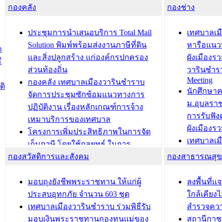
กองคลัง
ความเรียบร้อยของสถานที่ในการเตรี
กองช่าง
ความเสี่ย
ยมต้อนรับ พลเอกประยุทธ์ จันโอชา
ประจำปี 25
องคมนตรี
ประชุมทีมว
ประชุมการนำเสนอบริการ Total Mail
เทศบาลเม
สำนักทะเบียนท้องถิ่นเทศบาลเมือง
ชีวา สร้าง
Solution พิมพ์พร้อมส่งงานภาษีที่ดิน
หารือแนว
ก
วารินชำราบ ดำเนินการมอบทะเบียน
ขับเคลื่อ
และสิ่งปลูกสร้าง แก่องค์กรปกครอง
ผังเมืองร
ี
บ้าน ทร.14 และบัตรประจำตัว
“เมืองแห่ง
ส่วนท้องถิ่น
วารินชำร
Meeting
ประชาชนบุคคลประเภท 8 แก่บุคคลที่
กองคลัง เทศบาลเมืองวารินชำราบ
ติ
บทความ อื่นๆ ..
นักศึกษา
ได้รับการเพิ่มชื่อในทะเบียนบ้าน
จัดการประชุมซักซ้อมแนวทางการ
ม.อุบลรา
(ท.ร.14) กรณีคนไม่มีสัญชาติไทยได้รับ
ปฏิบัติงาน เรื่องหลักเกณฑ์การจ้าง
การรับฟั
อนุญาตให้มีถิ่นที่อยู่
เหมาบริการของเทศบาล
ผังเมือง
ประชุมคณะกรรมการประเมินผลการ
โครงการเพิ่มประสิทธิภาพในการจัด
เทศบาลเม
ควบคุมภายในของ สำนัก/กอง/
เก็บภาษี โดยใช้กลยุทธ์ ในการ
โครงการจ
โรงเรียน/ศูนย์พัฒนาเด็กเล็ก/สถานธนา
กองสวัสดิการและสังคม
พัฒนาการจัดเก็บรายได้ ประจำปี พ.ศ.
กองสาธารณสุ
สัญญาณบ
2568
นุบาล
เทศบาลเมืองวารินชำราบ ร่วมการ
เทศบาลเม
มอบถุงยังชีพพระราชทาน ให้แก่ผู้
ลงพื้นที
บทความ อื่นๆ ...
ประชุมวิชาการระดับนานาชาติและ
รับฟังควา
ประสบอุทกภัย จำนวน 603 ชุด
ใกล้เคียง
นิทรรศการด้านนวัตกรรมท้องถิ่น 2568
ผังเมืองร
เทศบาลเมืองวารินชำราบ ร่วมพิธีรับ
สำรวจคว
และรับรางวัลทีมนักวิจัยดีเด่นจาก
วารินชำราบ
มอบเงินพระราชทานกองทุนแม่ของ
สถานีกาชา