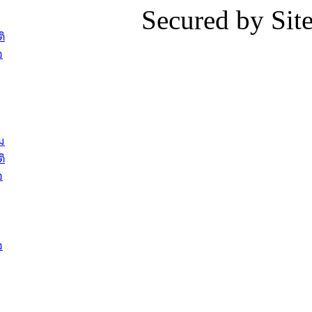
Secured by Si
ต้อนรับพนักงานเทศบาลผู้ผ่านการ
ภัยน้ำท่ว
สรรหาให้ดำรงตำแหน่งสายงานผู้
ภาพบรรย
ิ
บริหาร จำนวน 4 ท่าน
ยังชีพ ที
อ
ต้อนรับเจ้าหน้าที่เทศบาลใหม่ซึ่งได้รับ
ในวันที่ 9
โอน ย้ายมาใหม่ใน 2 ตำแหน่ง
ต้อนรับร้
รองนายกร
บทความ อื่นๆ ...
กระทรวงเ
ติดตามสถา
ม
อุบลราชธ
ิ
สส.กิตติ์
อ
สิริ และน
ยังชีพมาม
ท่วมในพื้
อ
บทความ อื่นๆ ..