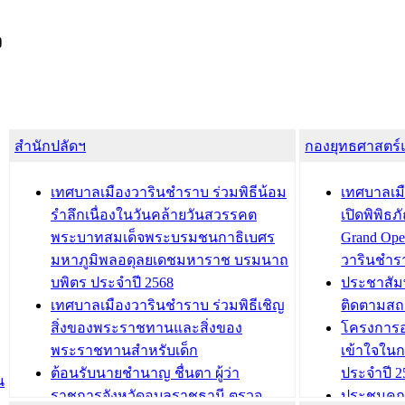
ง
สำนักปลัดฯ
กองยุทธศาสตร
เทศบาลเมืองวารินชำราบ ร่วมพิธีน้อม
เทศบาลเมื
รำลึกเนื่องในวันคล้ายวันสวรรคต
เปิดพิพิธ
พระบาทสมเด็จพระบรมชนกาธิเบศร
Grand Ope
มหาภูมิพลอดุลยเดชมหาราช บรมนาถ
วารินชำร
บพิตร ประจำปี 2568
ประชาสัมพ
เทศบาลเมืองวารินชำราบ ร่วมพิธีเชิญ
ติดตามสถ
สิ่งของพระราชทานและสิ่งของ
โครงการอ
พระราชทานสำหรับเด็ก
เข้าใจใน
ต้อนรับนายชำนาญ ชื่นตา ผู้ว่า
ประจำปี 2
น
ราชการจังหวัดอุบลราชธานี ตรวจ
ประชุมคณ