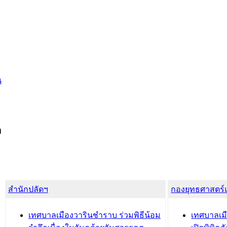
น
ง
สำนักปลัดฯ
กองยุทธศาสตร
เทศบาลเมืองวารินชำราบ ร่วมพิธีน้อม
เทศบาลเมื