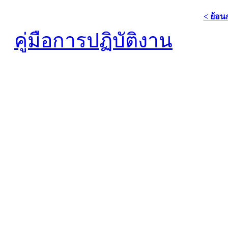
< ย้อน
คู่มือการปฏิบัติงาน