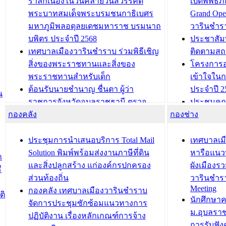
รำลึกเนื่องในวันคล้ายวันสวรรคต
เปิดพิพิธ
พระบาทสมเด็จพระบรมชนกาธิเบศร
Grand Ope
มหาภูมิพลอดุลยเดชมหาราช บรมนาถ
วารินชำร
บพิตร ประจำปี 2568
ประชาสัมพ
เทศบาลเมืองวารินชำราบ ร่วมพิธีเชิญ
ติดตามสถ
สิ่งของพระราชทานและสิ่งของ
โครงการอ
พระราชทานสำหรับเด็ก
เข้าใจใน
ต้อนรับนายชำนาญ ชื่นตา ผู้ว่า
ประจำปี 2
น
ราชการจังหวัดอุบลราชธานี ตรวจ
ประชุมคณ
กองคลัง
ความเรียบร้อยของสถานที่ในการเตรี
กองช่าง
ความเสี่ย
ยมต้อนรับ พลเอกประยุทธ์ จันโอชา
ประจำปี 25
องคมนตรี
ประชุมทีมว
ประชุมการนำเสนอบริการ Total Mail
เทศบาลเม
สำนักทะเบียนท้องถิ่นเทศบาลเมือง
ชีวา สร้าง
Solution พิมพ์พร้อมส่งงานภาษีที่ดิน
หารือแนว
ก
วารินชำราบ ดำเนินการมอบทะเบียน
ขับเคลื่อ
และสิ่งปลูกสร้าง แก่องค์กรปกครอง
ผังเมืองร
ี
บ้าน ทร.14 และบัตรประจำตัว
“เมืองแห่ง
ส่วนท้องถิ่น
วารินชำร
Meeting
ประชาชนบุคคลประเภท 8 แก่บุคคลที่
กองคลัง เทศบาลเมืองวารินชำราบ
ติ
บทความ อื่นๆ ..
นักศึกษา
ได้รับการเพิ่มชื่อในทะเบียนบ้าน
จัดการประชุมซักซ้อมแนวทางการ
ม.อุบลรา
(ท.ร.14) กรณีคนไม่มีสัญชาติไทยได้รับ
ปฏิบัติงาน เรื่องหลักเกณฑ์การจ้าง
การรับฟั