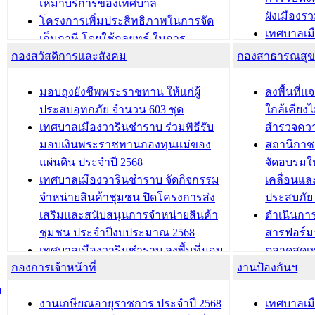
อนุญาตให้มีถิ่นที่อยู่
เหมาบริการของเทศบาล
ผังเมือง
ประชุมคณะกรรมการประเมินผลการ
โครงการเพิ่มประสิทธิภาพในการจัด
เทศบาลเม
ควบคุมภายในของ สำนัก/กอง/
เก็บภาษี โดยใช้กลยุทธ์ ในการ
โครงการจ
โรงเรียน/ศูนย์พัฒนาเด็กเล็ก/สถานธนา
กองสวัสดิการและสังคม
พัฒนาการจัดเก็บรายได้ ประจำปี พ.ศ.
กองสาธารณสุ
สัญญาณบ
2568
นุบาล
เทศบาลเมืองวารินชำราบ ร่วมการ
เทศบาลเม
มอบถุงยังชีพพระราชทาน ให้แก่ผู้
ลงพื้นที
บทความ อื่นๆ ...
ประชุมวิชาการระดับนานาชาติและ
รับฟังควา
ประสบอุทกภัย จำนวน 603 ชุด
ใกล้เคียง
นิทรรศการด้านนวัตกรรมท้องถิ่น 2568
ผังเมืองร
เทศบาลเมืองวารินชำราบ ร่วมพิธีรับ
สำรวจคว
และรับรางวัลทีมนักวิจัยดีเด่นจาก
วารินชำราบ
มอบเงินพระราชทานกองทุนแม่ของ
สถานีกาชา
นวัตกรรมโครงการทะเบียนภาษีป้าย
เทศบาลเม
แผ่นดิน ประจำปี 2568
จัดอบรมให
ประชุมผู้เช่าอาคารพาณิชย์ บริเวณ
ซักซ้อมแ
เทศบาลเมืองวารินชำราบ จัดกิจกรรม
เคลื่อนแล
ถนนเกษมสุขและถนนประทุมเทพภักดี
ประโยชน์ใน
จำหน่ายสินค้าชุมชน ปิดโครงการส่ง
ประสบภัย 
เสริมและสนับสนุนการจำหน่ายสินค้า
ดำเนินกา
บทความ อื่นๆ ...
บทความ อื่นๆ ..
ชุมชน ประจำปีงบประมาณ 2568
สารฟอร์ม
เทศบาลเมืองวารินชำราบ ลงพื้นที่มอบ
ตลาดสดเทศ
กองการเจ้าหน้าที่
น้ำดื่มแก่ผู้พักอาศัย ณ ศูนย์พักพิง
งานป้องกันฯ
วารินชำร
ชั่วคราว
กิจกรรมส
ม
กองสวัสดิการสังคม เทศบาลเมือง
ถนนแก่เด
งานเกษียณอายุราชการ ประจำปี 2568
เทศบาลเม