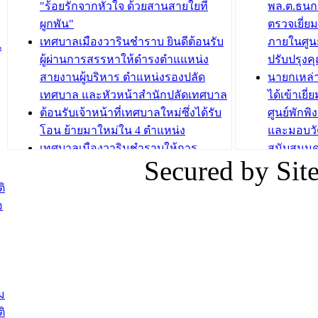
วารินชำราบ จัดโครงการอบรมอาชีพ
เด็กเล็ก 
"ร้อยรักจากหัวใจ ด้วยสานสายใยที่
พล.ต.ธนกฤ
ระยะสั้น ประจำปี 2568 (หลักสูตรการ
เทศบาลเม
ผูกพัน"
ตรวจเยี่ย
ถักทอผลิตภัณฑ์จากถุงพลาสติก)
ปรึกษาหาร
เทศบาลเมืองวารินชำราบ ยินดีต้อนรับ
ภายในศูนย
น
วัยขององค
ผู้ผ่านการสรรหาให้ดำรงตำแแหน่ง
ปรับปรุงค
บทความ อื่นๆ ...
สายงานผู้บริหาร ตำแหน่งรองปลัด
นายกเหล่
บทความ อื่นๆ ..
เทศบาล และหัวหน้าสำนักปลัดเทศบาล
ได้เข้าเยี
ต้อนรับเจ้าหน้าที่เทศบาลใหม่ซึ่งได้รับ
ศูนย์พักพ
โอน ย้ายมาใหม่ใน 4 ตำแหน่ง
และมอบวั
เทศบาลเมืองวารินชำราบให้การ
สนับสนุน
Secured by Si
ต้อนรับพนักงานเทศบาลผู้ผ่านการ
ภัยน้ำท่ว
สรรหาให้ดำรงตำแหน่งสายงานผู้
ภาพบรรย
ิ
บริหาร จำนวน 4 ท่าน
ยังชีพ ที
อ
ต้อนรับเจ้าหน้าที่เทศบาลใหม่ซึ่งได้รับ
ในวันที่ 9
โอน ย้ายมาใหม่ใน 2 ตำแหน่ง
ต้อนรับร้
รองนายกร
บทความ อื่นๆ ...
กระทรวงเ
ติดตามสถา
ม
อุบลราชธ
ิ