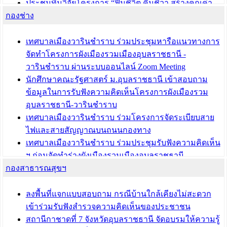
ประชุมทีมวิจัยโครงการ “ฟื้นชีวิต คืนชีวา สร้างคุณค่า
กองช่าง
เมืองวาริน” เพื่อร่วมขับเคลื่อนเมืองวารินชำราบให้เป็น
“เมืองแห่งการเรียนรู้”
เทศบาลเมืองวารินชำราบ ร่วมประชุมหารือแนวทางการ
บทความ อื่นๆ ...
จัดทำโครงการผังเมืองรวมเมืองอุบลราชธานี -
วารินชำราบ ผ่านระบบออนไลน์ Zoom Meeting
นักศึกษาคณะรัฐศาสตร์ ม.อุบลราชธานี เข้าสอบถาม
ข้อมูลในการรับฟังความคิดเห็นโครงการผังเมืองรวม
อุบลราชธานี-วารินชำราบ
เทศบาลเมืองวารินชำราบ ร่วมโครงการจัดระเบียบสาย
ไฟและสายสัญญาณบนถนนกองทาง
เทศบาลเมืองวารินชำราบ ร่วมประชุมรับฟังความคิดเห็น
ฯ ก่อนจัดทำร่างผังเมืองรวมเมืองอุบลราชธานี -
กองสาธารณสุขฯ
วารินชำราบ ครั้งที่ 3
เทศบาลเมืองวารินชำราบ ร่วมประชุมซักซ้อมแนวทาง
การขออนุญาตเข้าทำประโยชน์ในพื้นที่ป่าไม้
ลงพื้นที่แจกแบบสอบถาม กรณีบ้านใกล้เคียงไม่สะดวก
เข้าร่วมรับฟังสำรวจความคิดเห็นของประชาชน
บทความ อื่นๆ ...
สถานีกาชาดที่ 7 จังหวัดอุบลราชธานี จัดอบรมให้ความรู้