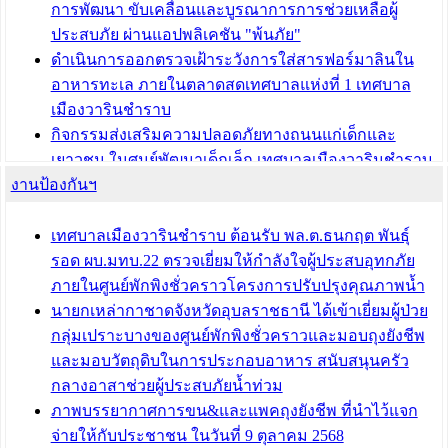
การพัฒนา ขับเคลื่อนและบูรณาการการช่วยเหลือผู้
ประสบภัย ผ่านแอปพลิเคชัน "พ้นภัย"
ดำเนินการออกตรวจเฝ้าระวังการใส่สารฟอร์มาลินใน
อาหารทะเล ภายในตลาดสดเทศบาลแห่งที่ 1 เทศบาล
เมืองวารินชำราบ
กิจกรรมส่งเสริมความปลอดภัยทางถนนแก่เด็กและ
เยาวชน ในศูนย์พัฒนาเด็กเล็ก เทศบาลเมืองวารินชำราบ
งานป้องกันฯ
เทศบาลเมืองวารินชำราบ ร่วมประชุมปรึกษาหารือการ
ขับเคลื่อนสังคมผู้สูงวัยขององค์กรปกครองส่วนท้องถิ่น
เทศบาลเมืองวารินชำราบ ต้อนรับ พล.ต.ธนกฤต พันธุ์
บทความ อื่นๆ ...
รอด ผบ.มทบ.22 ตรวจเยี่ยมให้กำลังใจผู้ประสบอุทกภัย
ภายในศูนย์พักพิงชั่วคราวโครงการปรับปรุงคุณภาพน้ำ
นายกเหล่ากาชาดจังหวัดอุบลราชธานี ได้เข้าเยี่ยมผู้ป่วย
กลุ่มเปราะบางของศูนย์พักพิงชั่วคราวและมอบถุงยังชีพ
และมอบวัตถุดิบในการประกอบอาหาร สนับสนุนครัว
กลางอาสาช่วยผู้ประสบภัยน้ำท่วม
ภาพบรรยากาศการขน&และแพคถุงยังชีพ ที่นำไว้แจก
จ่ายให้กับประชาชน ในวันที่ 9 ตุลาคม 2568