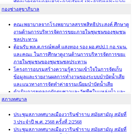
พัฒนาครูตามกลุ่มสาระการเรียนรู้ ประจำปีงบประมาณ
กองช่างสุขาภิบาล
พ.ศ. 2568
ผอ.กองการศึกษา เทศบาลเมืองวารินชำราบ เข้ารับโล่
รางวัลผู้อำนวยการสำนัก/กองการศึกษาดีเด่น ในงาน
คณะพยาบาลจากโรงพยาบาลสรรพสิทธิประสงค์ ศึกษาดู
แข่งขันทักษะทางวิชาการและงานมหกรรมการจัดการ
งานด้านการบริหารจัดการขยะภายในชุมชนของชุมชน
ศึกษาท้องถิ่น ระดับประเทศครั้งที่ 14 ประจำปี 2568
ชลประทาน
ต้อนรับ พล.ต.กรณ์พงศ์ แสงทอง รอง ผอ.ศปป.1 กอ.รมน.
บทความ อื่นๆ ...
และคณะ ในการศึกษาดูงานด้านการบริหารจัดการขยะ
ภายในชุมชนของชุมชนชลประทาน
โครงการอบรมสร้างความรู้ความเข้าใจในการจัดเก็บ
ข้อมูลและรายงานผลการทำงานของระบบบำบัดน้ำเสีย
และแนวทางการจัดทำค่าธรรมเนียมบำบัดน้ำเสีย
ดำเนินการขุดลอกผักตบชวาและวัชพืชในแหล่งน้ำ และ
สภาเทศบาล
พัฒนาฟื้นฟูและแก้ไขปัญหาแหล่งน้ำสาธารณะภายใน
ชุมชนท่าบ้งมั่ง
ดำเนินการขุดลอกผักตบชวาและวัชพืชในแหล่งน้ำ และ
ประชุมสภาเทศบาลเมืองวารินชำราบ สมัยสามัญ สมัยที่
พัฒนาฟื้นฟูและแก้ไขปัญหาแหล่งน้ำสาธารณะภายชุม
3 ประจำปี พ.ศ. 2568 ครั้งที่ 2/2568
ชนท่าบ้งมั่ง
ประชุมสภาเทศบาลเมืองวารินชำราบ สมัยสามัญ สมัยที่