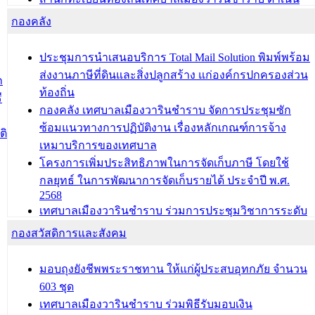
การมอบทะเบียนบ้าน ทร.14 และบัตรประจำตัวประชาชน
กองคลัง
บุคคลประเภท 8 แก่บุคคลที่ได้รับการเพิ่มชื่อในทะเบียน
บ้าน (ท.ร.14) กรณีคนไม่มีสัญชาติไทยได้รับอนุญาตให้มี
ประชุมการนำเสนอบริการ Total Mail Solution พิมพ์พร้อม
ถิ่นที่อยู่
ส่งงานภาษีที่ดินและสิ่งปลูกสร้าง แก่องค์กรปกครองส่วน
ก
ประชุมคณะกรรมการประเมินผลการควบคุมภายในของ
ท้องถิ่น
ี
สำนัก/กอง/โรงเรียน/ศูนย์พัฒนาเด็กเล็ก/สถานธนานุบาล
กองคลัง เทศบาลเมืองวารินชำราบ จัดการประชุมซัก
ซ้อมแนวทางการปฏิบัติงาน เรื่องหลักเกณฑ์การจ้าง
บทความ อื่นๆ ...
ติ
เหมาบริการของเทศบาล
โครงการเพิ่มประสิทธิภาพในการจัดเก็บภาษี โดยใช้
กลยุทธ์ ในการพัฒนาการจัดเก็บรายได้ ประจำปี พ.ศ.
2568
เทศบาลเมืองวารินชำราบ ร่วมการประชุมวิชาการระดับ
นานาชาติและนิทรรศการด้านนวัตกรรมท้องถิ่น 2568
กองสวัสดิการและสังคม
และรับรางวัลทีมนักวิจัยดีเด่นจากนวัตกรรมโครงการ
ทะเบียนภาษีป้าย
มอบถุงยังชีพพระราชทาน ให้แก่ผู้ประสบอุทกภัย จำนวน
ประชุมผู้เช่าอาคารพาณิชย์ บริเวณถนนเกษมสุขและ
603 ชุด
ถนนประทุมเทพภักดี
เทศบาลเมืองวารินชำราบ ร่วมพิธีรับมอบเงิน