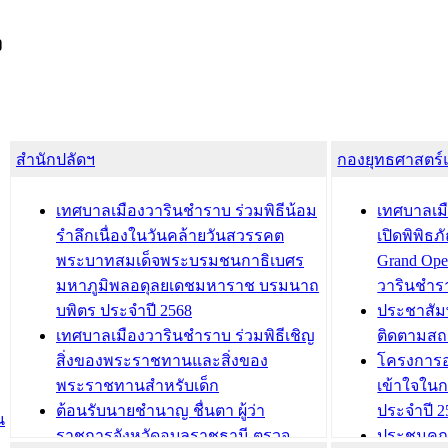
ง
สำนักปลัดฯ
กองยุทธศาสตร
เทศบาลเมืองวารินชำราบ ร่วมพิธีน้อม
เทศบาลเมื
รำลึกเนื่องในวันคล้ายวันสวรรคต
เปิดพิพิธ
พระบาทสมเด็จพระบรมชนกาธิเบศร
Grand Ope
มหาภูมิพลอดุลยเดชมหาราช บรมนาถ
วารินชำร
บพิตร ประจำปี 2568
ประชาสัมพ
เทศบาลเมืองวารินชำราบ ร่วมพิธีเชิญ
ติดตามสถ
สิ่งของพระราชทานและสิ่งของ
โครงการอ
พระราชทานสำหรับเด็ก
เข้าใจใน
ต้อนรับนายชำนาญ ชื่นตา ผู้ว่า
ประจำปี 2
น
ราชการจังหวัดอุบลราชธานี ตรวจ
ประชุมคณ