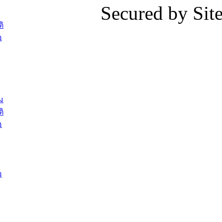
Secured by Si
ต้อนรับพนักงานเทศบาลผู้ผ่านการ
ภัยน้ำท่ว
สรรหาให้ดำรงตำแหน่งสายงานผู้
ภาพบรรย
ิ
บริหาร จำนวน 4 ท่าน
ยังชีพ ที
อ
ต้อนรับเจ้าหน้าที่เทศบาลใหม่ซึ่งได้รับ
ในวันที่ 9
โอน ย้ายมาใหม่ใน 2 ตำแหน่ง
ต้อนรับร้
รองนายกร
บทความ อื่นๆ ...
กระทรวงเ
ติดตามสถา
ม
อุบลราชธ
ิ
สส.กิตติ์
อ
สิริ และน
ยังชีพมาม
ท่วมในพื้
อ
บทความ อื่นๆ ..