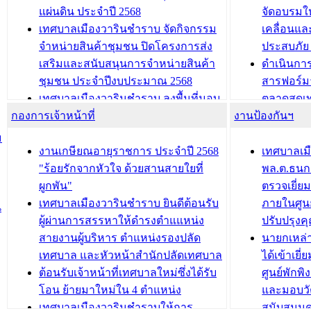
นวัตกรรมโครงการทะเบียนภาษีป้าย
เทศบาลเม
แผ่นดิน ประจำปี 2568
จัดอบรมให
ประชุมผู้เช่าอาคารพาณิชย์ บริเวณ
ซักซ้อมแ
เทศบาลเมืองวารินชำราบ จัดกิจกรรม
เคลื่อนแล
ถนนเกษมสุขและถนนประทุมเทพภักดี
ประโยชน์ใน
จำหน่ายสินค้าชุมชน ปิดโครงการส่ง
ประสบภัย 
เสริมและสนับสนุนการจำหน่ายสินค้า
ดำเนินกา
บทความ อื่นๆ ...
บทความ อื่นๆ ..
ชุมชน ประจำปีงบประมาณ 2568
สารฟอร์ม
เทศบาลเมืองวารินชำราบ ลงพื้นที่มอบ
ตลาดสดเทศ
กองการเจ้าหน้าที่
น้ำดื่มแก่ผู้พักอาศัย ณ ศูนย์พักพิง
งานป้องกันฯ
วารินชำร
ชั่วคราว
กิจกรรมส
ม
กองสวัสดิการสังคม เทศบาลเมือง
ถนนแก่เด
งานเกษียณอายุราชการ ประจำปี 2568
เทศบาลเม
วารินชำราบ จัดโครงการอบรมอาชีพ
เด็กเล็ก 
"ร้อยรักจากหัวใจ ด้วยสานสายใยที่
พล.ต.ธนกฤ
ระยะสั้น ประจำปี 2568 (หลักสูตรการ
เทศบาลเม
ผูกพัน"
ตรวจเยี่ย
ถักทอผลิตภัณฑ์จากถุงพลาสติก)
ปรึกษาหาร
เทศบาลเมืองวารินชำราบ ยินดีต้อนรับ
ภายในศูนย
น
วัยขององค
ผู้ผ่านการสรรหาให้ดำรงตำแแหน่ง
ปรับปรุงค
บทความ อื่นๆ ...
สายงานผู้บริหาร ตำแหน่งรองปลัด
นายกเหล่
บทความ อื่นๆ ..
เทศบาล และหัวหน้าสำนักปลัดเทศบาล
ได้เข้าเยี
ต้อนรับเจ้าหน้าที่เทศบาลใหม่ซึ่งได้รับ
ศูนย์พักพ
โอน ย้ายมาใหม่ใน 4 ตำแหน่ง
และมอบวั
เทศบาลเมืองวารินชำราบให้การ
สนับสนุน