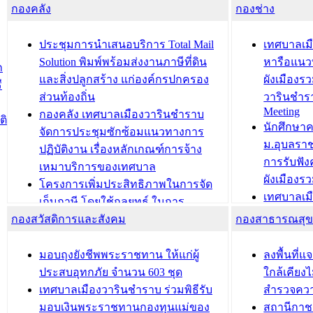
กองคลัง
ความเรียบร้อยของสถานที่ในการเตรี
กองช่าง
ความเสี่ย
ยมต้อนรับ พลเอกประยุทธ์ จันโอชา
ประจำปี 25
องคมนตรี
ประชุมทีมว
ประชุมการนำเสนอบริการ Total Mail
เทศบาลเม
สำนักทะเบียนท้องถิ่นเทศบาลเมือง
ชีวา สร้าง
Solution พิมพ์พร้อมส่งงานภาษีที่ดิน
หารือแนว
ก
วารินชำราบ ดำเนินการมอบทะเบียน
ขับเคลื่อ
และสิ่งปลูกสร้าง แก่องค์กรปกครอง
ผังเมืองร
ี
บ้าน ทร.14 และบัตรประจำตัว
“เมืองแห่ง
ส่วนท้องถิ่น
วารินชำร
Meeting
ประชาชนบุคคลประเภท 8 แก่บุคคลที่
กองคลัง เทศบาลเมืองวารินชำราบ
ติ
บทความ อื่นๆ ..
นักศึกษา
ได้รับการเพิ่มชื่อในทะเบียนบ้าน
จัดการประชุมซักซ้อมแนวทางการ
ม.อุบลรา
(ท.ร.14) กรณีคนไม่มีสัญชาติไทยได้รับ
ปฏิบัติงาน เรื่องหลักเกณฑ์การจ้าง
การรับฟั
อนุญาตให้มีถิ่นที่อยู่
เหมาบริการของเทศบาล
ผังเมือง
ประชุมคณะกรรมการประเมินผลการ
โครงการเพิ่มประสิทธิภาพในการจัด
เทศบาลเม
ควบคุมภายในของ สำนัก/กอง/
เก็บภาษี โดยใช้กลยุทธ์ ในการ
โครงการจ
โรงเรียน/ศูนย์พัฒนาเด็กเล็ก/สถานธนา
กองสวัสดิการและสังคม
พัฒนาการจัดเก็บรายได้ ประจำปี พ.ศ.
กองสาธารณสุ
สัญญาณบ
2568
นุบาล
เทศบาลเมืองวารินชำราบ ร่วมการ
เทศบาลเม
มอบถุงยังชีพพระราชทาน ให้แก่ผู้
ลงพื้นที
บทความ อื่นๆ ...
ประชุมวิชาการระดับนานาชาติและ
รับฟังควา
ประสบอุทกภัย จำนวน 603 ชุด
ใกล้เคียง
นิทรรศการด้านนวัตกรรมท้องถิ่น 2568
ผังเมืองร
เทศบาลเมืองวารินชำราบ ร่วมพิธีรับ
สำรวจคว
และรับรางวัลทีมนักวิจัยดีเด่นจาก
วารินชำราบ
มอบเงินพระราชทานกองทุนแม่ของ
สถานีกาชา