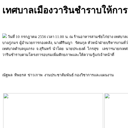
เทศบาลเมืองวารินชำราบให้กา
วันที่ 10 กรกฎาคม 2556 เวลา 11.00 น. ณ ร้านอาหารสามชัยไก่ย่าง เทศบา
บางภู่ภมร ผู้อำนวยการกองคลัง, นางศิรินญา รัตนกุล หัวหน้าฝ่ายบริหารงานทั่
เทศบาลตำบลบุแกรง จ.สุรินทร์ นำโดย นายประยงค์ ไกรสุข เลขาฯนายกเทศมน
วารินชำราบตามโครงการอบรมเพิ่มศักยภาพและให้ความรู้แก่เจ้าหน้าที่
ณัฐพล ทิพยรส ข่าว/ภาพ งานประชาสัมพันธ์ กองวิชาการและแผนงาน