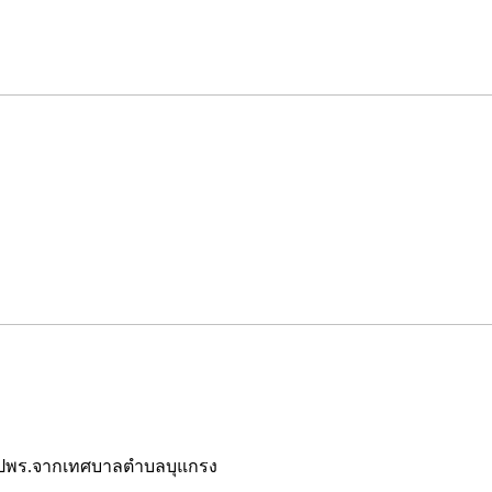
อปพร.จากเทศบาลตำบลบุแกรง