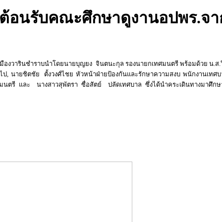
รต้อนรับคณะศึกษาดูงานอปพร.จ
ลเมืองวารินชำราบนำโดยนายบุญยง จินตนะกุล รองนายกเทศมนตรี พร้อมด้วย น.ส.วี
วไป, นายชิตชัย ตั้งวงศ์ไชย หัวหน้าฝ่ายป้องกันและรักษาความสงบ พนักงานเทศบาล
ตรี และ นางสาวสุพัตรา ซื่อสัตย์ ปลัดเทศบาล ซึ่งได้นำคระเดินทางมาศึก