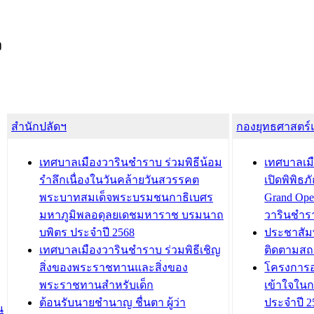
ง
สำนักปลัดฯ
กองยุทธศาสตร
เทศบาลเมืองวารินชำราบ ร่วมพิธีน้อม
เทศบาลเมื
รำลึกเนื่องในวันคล้ายวันสวรรคต
เปิดพิพิธ
พระบาทสมเด็จพระบรมชนกาธิเบศร
Grand Ope
มหาภูมิพลอดุลยเดชมหาราช บรมนาถ
วารินชำร
บพิตร ประจำปี 2568
ประชาสัมพ
เทศบาลเมืองวารินชำราบ ร่วมพิธีเชิญ
ติดตามสถ
สิ่งของพระราชทานและสิ่งของ
โครงการอ
พระราชทานสำหรับเด็ก
เข้าใจใน
ต้อนรับนายชำนาญ ชื่นตา ผู้ว่า
ประจำปี 2
น