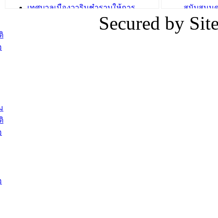
เทศบาลเมืองวารินชำราบให้การ
สนับสนุน
Secured by Si
ต้อนรับพนักงานเทศบาลผู้ผ่านการ
ภัยน้ำท่ว
สรรหาให้ดำรงตำแหน่งสายงานผู้
ภาพบรรย
ิ
บริหาร จำนวน 4 ท่าน
ยังชีพ ที
อ
ต้อนรับเจ้าหน้าที่เทศบาลใหม่ซึ่งได้รับ
ในวันที่ 9
โอน ย้ายมาใหม่ใน 2 ตำแหน่ง
ต้อนรับร้
รองนายกร
บทความ อื่นๆ ...
กระทรวงเ
ติดตามสถา
ม
อุบลราชธ
ิ
สส.กิตติ์
อ
สิริ และน
ยังชีพมาม
ท่วมในพื้
อ
บทความ อื่นๆ ..