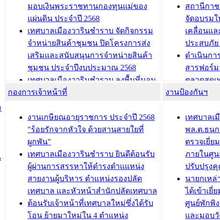
และรับรางวัลทีมนักวิจัยดีเด่นจาก
วารินชำราบ
มอบเงินพระราชทานกองทุนแม่ของ
สถานีกาชา
นวัตกรรมโครงการทะเบียนภาษีป้าย
เทศบาลเม
แผ่นดิน ประจำปี 2568
จัดอบรมให
ประชุมผู้เช่าอาคารพาณิชย์ บริเวณ
ซักซ้อมแ
เทศบาลเมืองวารินชำราบ จัดกิจกรรม
เคลื่อนแล
ถนนเกษมสุขและถนนประทุมเทพภักดี
ประโยชน์ใน
จำหน่ายสินค้าชุมชน ปิดโครงการส่ง
ประสบภัย 
เสริมและสนับสนุนการจำหน่ายสินค้า
ดำเนินกา
บทความ อื่นๆ ...
บทความ อื่นๆ ..
ชุมชน ประจำปีงบประมาณ 2568
สารฟอร์ม
เทศบาลเมืองวารินชำราบ ลงพื้นที่มอบ
ตลาดสดเทศ
กองการเจ้าหน้าที่
น้ำดื่มแก่ผู้พักอาศัย ณ ศูนย์พักพิง
งานป้องกันฯ
วารินชำร
ชั่วคราว
กิจกรรมส
ม
กองสวัสดิการสังคม เทศบาลเมือง
ถนนแก่เด
งานเกษียณอายุราชการ ประจำปี 2568
เทศบาลเม
วารินชำราบ จัดโครงการอบรมอาชีพ
เด็กเล็ก 
"ร้อยรักจากหัวใจ ด้วยสานสายใยที่
พล.ต.ธนกฤ
ระยะสั้น ประจำปี 2568 (หลักสูตรการ
เทศบาลเม
ผูกพัน"
ตรวจเยี่ย
ถักทอผลิตภัณฑ์จากถุงพลาสติก)
ปรึกษาหาร
เทศบาลเมืองวารินชำราบ ยินดีต้อนรับ
ภายในศูนย
น
วัยขององค
ผู้ผ่านการสรรหาให้ดำรงตำแแหน่ง
ปรับปรุงค
บทความ อื่นๆ ...
สายงานผู้บริหาร ตำแหน่งรองปลัด
นายกเหล่
บทความ อื่นๆ ..
เทศบาล และหัวหน้าสำนักปลัดเทศบาล
ได้เข้าเยี
ต้อนรับเจ้าหน้าที่เทศบาลใหม่ซึ่งได้รับ
ศูนย์พักพ
โอน ย้ายมาใหม่ใน 4 ตำแหน่ง
และมอบวั