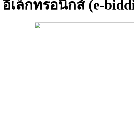
อิเล็กทรอนิกส์ (e-bidd