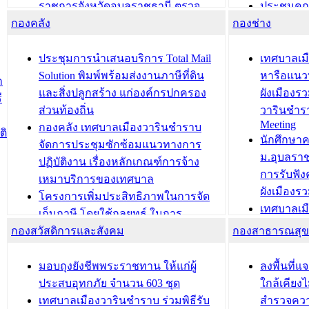
ราชการจังหวัดอุบลราชธานี ตรวจ
ประชุมคณ
กองคลัง
ความเรียบร้อยของสถานที่ในการเตรี
กองช่าง
ความเสี่ย
ยมต้อนรับ พลเอกประยุทธ์ จันโอชา
ประจำปี 25
องคมนตรี
ประชุมทีมว
ประชุมการนำเสนอบริการ Total Mail
เทศบาลเม
สำนักทะเบียนท้องถิ่นเทศบาลเมือง
ชีวา สร้าง
Solution พิมพ์พร้อมส่งงานภาษีที่ดิน
หารือแนว
ก
วารินชำราบ ดำเนินการมอบทะเบียน
ขับเคลื่อ
และสิ่งปลูกสร้าง แก่องค์กรปกครอง
ผังเมืองร
ี
บ้าน ทร.14 และบัตรประจำตัว
“เมืองแห่ง
ส่วนท้องถิ่น
วารินชำร
Meeting
ประชาชนบุคคลประเภท 8 แก่บุคคลที่
กองคลัง เทศบาลเมืองวารินชำราบ
ติ
บทความ อื่นๆ ..
นักศึกษา
ได้รับการเพิ่มชื่อในทะเบียนบ้าน
จัดการประชุมซักซ้อมแนวทางการ
ม.อุบลรา
(ท.ร.14) กรณีคนไม่มีสัญชาติไทยได้รับ
ปฏิบัติงาน เรื่องหลักเกณฑ์การจ้าง
การรับฟั
อนุญาตให้มีถิ่นที่อยู่
เหมาบริการของเทศบาล
ผังเมือง
ประชุมคณะกรรมการประเมินผลการ
โครงการเพิ่มประสิทธิภาพในการจัด
เทศบาลเม
ควบคุมภายในของ สำนัก/กอง/
เก็บภาษี โดยใช้กลยุทธ์ ในการ
โครงการจ
โรงเรียน/ศูนย์พัฒนาเด็กเล็ก/สถานธนา
กองสวัสดิการและสังคม
พัฒนาการจัดเก็บรายได้ ประจำปี พ.ศ.
กองสาธารณสุ
สัญญาณบ
2568
นุบาล
เทศบาลเมืองวารินชำราบ ร่วมการ
เทศบาลเม
มอบถุงยังชีพพระราชทาน ให้แก่ผู้
ลงพื้นที
บทความ อื่นๆ ...
ประชุมวิชาการระดับนานาชาติและ
รับฟังควา
ประสบอุทกภัย จำนวน 603 ชุด
ใกล้เคียง
นิทรรศการด้านนวัตกรรมท้องถิ่น 2568
ผังเมืองร
เทศบาลเมืองวารินชำราบ ร่วมพิธีรับ
สำรวจคว