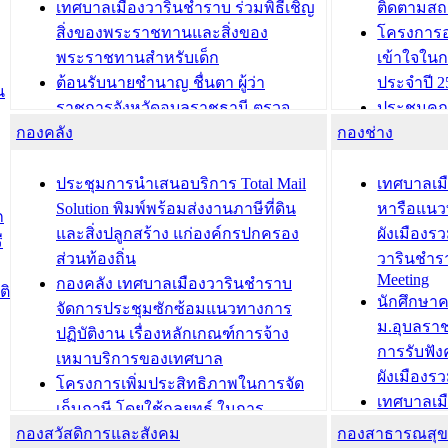
เทศบาลเมืองวารินชำราบ ร่วมพิธีเชิญ
ติดตามสถ
สิ่งของพระราชทานและสิ่งของ
โครงการอ
พระราชทานสำหรับเด็ก
เข้าใจใน
ต้อนรับนายชำนาญ ชื่นตา ผู้ว่า
ประจำปี 2
น
ราชการจังหวัดอุบลราชธานี ตรวจ
ประชุมคณ
กองคลัง
ความเรียบร้อยของสถานที่ในการเตรี
กองช่าง
ความเสี่ย
ยมต้อนรับ พลเอกประยุทธ์ จันโอชา
ประจำปี 25
องคมนตรี
ประชุมทีมว
ประชุมการนำเสนอบริการ Total Mail
เทศบาลเม
สำนักทะเบียนท้องถิ่นเทศบาลเมือง
ชีวา สร้าง
Solution พิมพ์พร้อมส่งงานภาษีที่ดิน
หารือแนว
ก
วารินชำราบ ดำเนินการมอบทะเบียน
ขับเคลื่อ
และสิ่งปลูกสร้าง แก่องค์กรปกครอง
ผังเมืองร
ี
บ้าน ทร.14 และบัตรประจำตัว
“เมืองแห่ง
ส่วนท้องถิ่น
วารินชำร
Meeting
ประชาชนบุคคลประเภท 8 แก่บุคคลที่
กองคลัง เทศบาลเมืองวารินชำราบ
ติ
บทความ อื่นๆ ..
นักศึกษา
ได้รับการเพิ่มชื่อในทะเบียนบ้าน
จัดการประชุมซักซ้อมแนวทางการ
ม.อุบลรา
(ท.ร.14) กรณีคนไม่มีสัญชาติไทยได้รับ
ปฏิบัติงาน เรื่องหลักเกณฑ์การจ้าง
การรับฟั
อนุญาตให้มีถิ่นที่อยู่
เหมาบริการของเทศบาล
ผังเมือง
ประชุมคณะกรรมการประเมินผลการ
โครงการเพิ่มประสิทธิภาพในการจัด
เทศบาลเม
ควบคุมภายในของ สำนัก/กอง/
เก็บภาษี โดยใช้กลยุทธ์ ในการ
โครงการจ
โรงเรียน/ศูนย์พัฒนาเด็กเล็ก/สถานธนา
กองสวัสดิการและสังคม
พัฒนาการจัดเก็บรายได้ ประจำปี พ.ศ.
กองสาธารณสุ