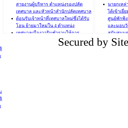
บทความ อื่นๆ ...
สายงานผู้บริหาร ตำแหน่งรองปลัด
นายกเหล่
บทความ อื่นๆ ..
เทศบาล และหัวหน้าสำนักปลัดเทศบาล
ได้เข้าเยี
ต้อนรับเจ้าหน้าที่เทศบาลใหม่ซึ่งได้รับ
ศูนย์พักพ
โอน ย้ายมาใหม่ใน 4 ตำแหน่ง
และมอบวั
เทศบาลเมืองวารินชำราบให้การ
สนับสนุน
Secured by Si
ต้อนรับพนักงานเทศบาลผู้ผ่านการ
ภัยน้ำท่ว
สรรหาให้ดำรงตำแหน่งสายงานผู้
ภาพบรรย
ิ
บริหาร จำนวน 4 ท่าน
ยังชีพ ที
อ
ต้อนรับเจ้าหน้าที่เทศบาลใหม่ซึ่งได้รับ
ในวันที่ 9
โอน ย้ายมาใหม่ใน 2 ตำแหน่ง
ต้อนรับร้
รองนายกร
บทความ อื่นๆ ...
กระทรวงเ
ติดตามสถา
ม
อุบลราชธ
ิ
สส.กิตติ์
อ
สิริ และน
ยังชีพมาม
ท่วมในพื้