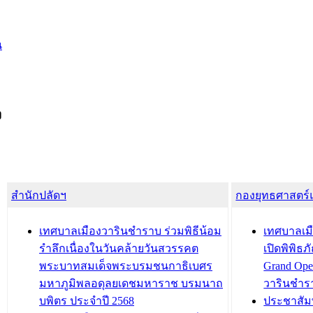
น
ง
สำนักปลัดฯ
กองยุทธศาสตร
เทศบาลเมืองวารินชำราบ ร่วมพิธีน้อม
เทศบาลเมื
รำลึกเนื่องในวันคล้ายวันสวรรคต
เปิดพิพิธ
พระบาทสมเด็จพระบรมชนกาธิเบศร
Grand Ope
มหาภูมิพลอดุลยเดชมหาราช บรมนาถ
วารินชำร
บพิตร ประจำปี 2568
ประชาสัมพ