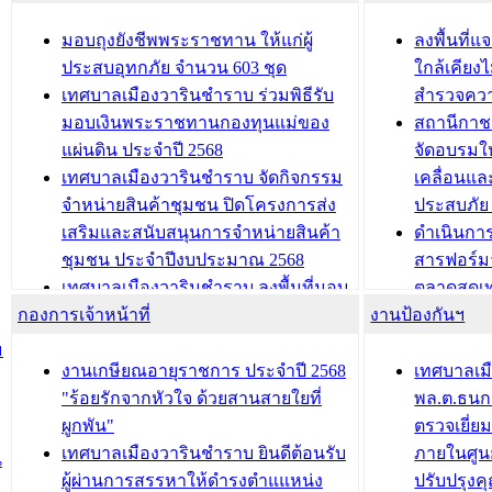
สัญญาณบ
2568
นุบาล
เทศบาลเมืองวารินชำราบ ร่วมการ
เทศบาลเม
มอบถุงยังชีพพระราชทาน ให้แก่ผู้
ลงพื้นที
บทความ อื่นๆ ...
ประชุมวิชาการระดับนานาชาติและ
รับฟังควา
ประสบอุทกภัย จำนวน 603 ชุด
ใกล้เคียง
นิทรรศการด้านนวัตกรรมท้องถิ่น 2568
ผังเมืองร
เทศบาลเมืองวารินชำราบ ร่วมพิธีรับ
สำรวจคว
และรับรางวัลทีมนักวิจัยดีเด่นจาก
วารินชำราบ
มอบเงินพระราชทานกองทุนแม่ของ
สถานีกาชา
นวัตกรรมโครงการทะเบียนภาษีป้าย
เทศบาลเม
แผ่นดิน ประจำปี 2568
จัดอบรมให
ประชุมผู้เช่าอาคารพาณิชย์ บริเวณ
ซักซ้อมแ
เทศบาลเมืองวารินชำราบ จัดกิจกรรม
เคลื่อนแล
ถนนเกษมสุขและถนนประทุมเทพภักดี
ประโยชน์ใน
จำหน่ายสินค้าชุมชน ปิดโครงการส่ง
ประสบภัย 
เสริมและสนับสนุนการจำหน่ายสินค้า
ดำเนินกา
บทความ อื่นๆ ...
บทความ อื่นๆ ..
ชุมชน ประจำปีงบประมาณ 2568
สารฟอร์ม
เทศบาลเมืองวารินชำราบ ลงพื้นที่มอบ
ตลาดสดเทศ
กองการเจ้าหน้าที่
น้ำดื่มแก่ผู้พักอาศัย ณ ศูนย์พักพิง
งานป้องกันฯ
วารินชำร
ชั่วคราว
กิจกรรมส
ม
กองสวัสดิการสังคม เทศบาลเมือง
ถนนแก่เด
งานเกษียณอายุราชการ ประจำปี 2568
เทศบาลเม
วารินชำราบ จัดโครงการอบรมอาชีพ
เด็กเล็ก 
"ร้อยรักจากหัวใจ ด้วยสานสายใยที่
พล.ต.ธนกฤ
ระยะสั้น ประจำปี 2568 (หลักสูตรการ
เทศบาลเม
ผูกพัน"
ตรวจเยี่ย
ถักทอผลิตภัณฑ์จากถุงพลาสติก)
ปรึกษาหาร
เทศบาลเมืองวารินชำราบ ยินดีต้อนรับ
ภายในศูนย
น
วัยขององค
ผู้ผ่านการสรรหาให้ดำรงตำแแหน่ง
ปรับปรุงค