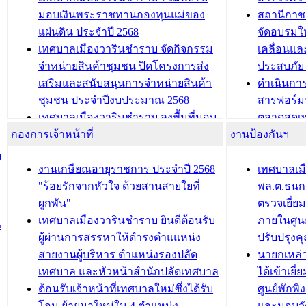
และรับรางวัลทีมนักวิจัยดีเด่นจาก
วารินชำราบ
มอบเงินพระราชทานกองทุนแม่ของ
สถานีกาชา
นวัตกรรมโครงการทะเบียนภาษีป้าย
เทศบาลเม
แผ่นดิน ประจำปี 2568
จัดอบรมให
ประชุมผู้เช่าอาคารพาณิชย์ บริเวณ
ซักซ้อมแ
เทศบาลเมืองวารินชำราบ จัดกิจกรรม
เคลื่อนแล
ถนนเกษมสุขและถนนประทุมเทพภักดี
ประโยชน์ใน
จำหน่ายสินค้าชุมชน ปิดโครงการส่ง
ประสบภัย 
เสริมและสนับสนุนการจำหน่ายสินค้า
ดำเนินกา
บทความ อื่นๆ ...
บทความ อื่นๆ ..
ชุมชน ประจำปีงบประมาณ 2568
สารฟอร์ม
เทศบาลเมืองวารินชำราบ ลงพื้นที่มอบ
ตลาดสดเทศ
กองการเจ้าหน้าที่
น้ำดื่มแก่ผู้พักอาศัย ณ ศูนย์พักพิง
งานป้องกันฯ
วารินชำร
ชั่วคราว
กิจกรรมส
ม
กองสวัสดิการสังคม เทศบาลเมือง
ถนนแก่เด
งานเกษียณอายุราชการ ประจำปี 2568
เทศบาลเม
วารินชำราบ จัดโครงการอบรมอาชีพ
เด็กเล็ก 
"ร้อยรักจากหัวใจ ด้วยสานสายใยที่
พล.ต.ธนกฤ
ระยะสั้น ประจำปี 2568 (หลักสูตรการ
เทศบาลเม
ผูกพัน"
ตรวจเยี่ย
ถักทอผลิตภัณฑ์จากถุงพลาสติก)
ปรึกษาหาร
เทศบาลเมืองวารินชำราบ ยินดีต้อนรับ
ภายในศูนย
น
วัยขององค
ผู้ผ่านการสรรหาให้ดำรงตำแแหน่ง
ปรับปรุงค
บทความ อื่นๆ ...
สายงานผู้บริหาร ตำแหน่งรองปลัด
นายกเหล่
บทความ อื่นๆ ..
เทศบาล และหัวหน้าสำนักปลัดเทศบาล
ได้เข้าเยี
ต้อนรับเจ้าหน้าที่เทศบาลใหม่ซึ่งได้รับ
ศูนย์พักพ
โอน ย้ายมาใหม่ใน 4 ตำแหน่ง
และมอบวั