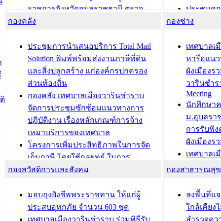
น
ราชการจังหวัดอุบลราชธานี ตรวจ
ประชุมคณ
กองคลัง
ความเรียบร้อยของสถานที่ในการเตรี
กองช่าง
ความเสี่ย
ยมต้อนรับ พลเอกประยุทธ์ จันโอชา
ประจำปี 25
องคมนตรี
ประชุมทีมว
ประชุมการนำเสนอบริการ Total Mail
เทศบาลเม
สำนักทะเบียนท้องถิ่นเทศบาลเมือง
ชีวา สร้าง
Solution พิมพ์พร้อมส่งงานภาษีที่ดิน
หารือแนว
ก
วารินชำราบ ดำเนินการมอบทะเบียน
ขับเคลื่อ
และสิ่งปลูกสร้าง แก่องค์กรปกครอง
ผังเมืองร
ี
บ้าน ทร.14 และบัตรประจำตัว
“เมืองแห่ง
ส่วนท้องถิ่น
วารินชำร
Meeting
ประชาชนบุคคลประเภท 8 แก่บุคคลที่
กองคลัง เทศบาลเมืองวารินชำราบ
ติ
บทความ อื่นๆ ..
นักศึกษา
ได้รับการเพิ่มชื่อในทะเบียนบ้าน
จัดการประชุมซักซ้อมแนวทางการ
ม.อุบลรา
(ท.ร.14) กรณีคนไม่มีสัญชาติไทยได้รับ
ปฏิบัติงาน เรื่องหลักเกณฑ์การจ้าง
การรับฟั
อนุญาตให้มีถิ่นที่อยู่
เหมาบริการของเทศบาล
ผังเมือง
ประชุมคณะกรรมการประเมินผลการ
โครงการเพิ่มประสิทธิภาพในการจัด
เทศบาลเม
ควบคุมภายในของ สำนัก/กอง/
เก็บภาษี โดยใช้กลยุทธ์ ในการ
โครงการจ
โรงเรียน/ศูนย์พัฒนาเด็กเล็ก/สถานธนา
กองสวัสดิการและสังคม
พัฒนาการจัดเก็บรายได้ ประจำปี พ.ศ.
กองสาธารณสุ
สัญญาณบ
2568
นุบาล
เทศบาลเมืองวารินชำราบ ร่วมการ
เทศบาลเม
มอบถุงยังชีพพระราชทาน ให้แก่ผู้
ลงพื้นที
บทความ อื่นๆ ...
ประชุมวิชาการระดับนานาชาติและ
รับฟังควา
ประสบอุทกภัย จำนวน 603 ชุด
ใกล้เคียง
นิทรรศการด้านนวัตกรรมท้องถิ่น 2568
ผังเมืองร
เทศบาลเมืองวารินชำราบ ร่วมพิธีรับ
สำรวจคว