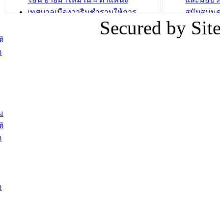
เทศบาลเมืองวารินชำราบให้การ
สนับสนุน
Secured by Si
ต้อนรับพนักงานเทศบาลผู้ผ่านการ
ภัยน้ำท่ว
สรรหาให้ดำรงตำแหน่งสายงานผู้
ภาพบรรย
ิ
บริหาร จำนวน 4 ท่าน
ยังชีพ ที
อ
ต้อนรับเจ้าหน้าที่เทศบาลใหม่ซึ่งได้รับ
ในวันที่ 9
โอน ย้ายมาใหม่ใน 2 ตำแหน่ง
ต้อนรับร้
รองนายกร
บทความ อื่นๆ ...
กระทรวงเ
ติดตามสถา
ม
อุบลราชธ
ิ
สส.กิตติ์
อ
สิริ และน
ยังชีพมาม
ท่วมในพื้
อ
บทความ อื่นๆ ..