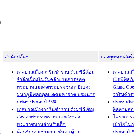
ง
สำนักปลัดฯ
กองยุทธศาสตร
เทศบาลเมืองวารินชำราบ ร่วมพิธีน้อม
เทศบาลเมื
รำลึกเนื่องในวันคล้ายวันสวรรคต
เปิดพิพิธ
พระบาทสมเด็จพระบรมชนกาธิเบศร
Grand Ope
มหาภูมิพลอดุลยเดชมหาราช บรมนาถ
วารินชำร
บพิตร ประจำปี 2568
ประชาสัมพ
เทศบาลเมืองวารินชำราบ ร่วมพิธีเชิญ
ติดตามสถ
สิ่งของพระราชทานและสิ่งของ
โครงการอ
พระราชทานสำหรับเด็ก
เข้าใจใน
ต้อนรับนายชำนาญ ชื่นตา ผู้ว่า
ประจำปี 2