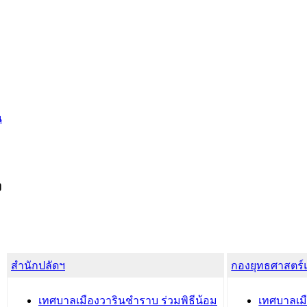
น
ง
สำนักปลัดฯ
กองยุทธศาสตร
เทศบาลเมืองวารินชำราบ ร่วมพิธีน้อม
เทศบาลเมื