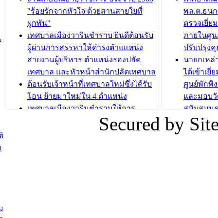
วารินชำราบ จัดโครงการอบรมอาชีพ
เด็กเล็ก 
"ร้อยรักจากหัวใจ ด้วยสานสายใยที่
พล.ต.ธนกฤ
ระยะสั้น ประจำปี 2568 (หลักสูตรการ
เทศบาลเม
ผูกพัน"
ตรวจเยี่ย
ถักทอผลิตภัณฑ์จากถุงพลาสติก)
ปรึกษาหาร
เทศบาลเมืองวารินชำราบ ยินดีต้อนรับ
ภายในศูนย
น
วัยขององค
ผู้ผ่านการสรรหาให้ดำรงตำแแหน่ง
ปรับปรุงค
บทความ อื่นๆ ...
สายงานผู้บริหาร ตำแหน่งรองปลัด
นายกเหล่
บทความ อื่นๆ ..
เทศบาล และหัวหน้าสำนักปลัดเทศบาล
ได้เข้าเยี
ต้อนรับเจ้าหน้าที่เทศบาลใหม่ซึ่งได้รับ
ศูนย์พักพ
โอน ย้ายมาใหม่ใน 4 ตำแหน่ง
และมอบวั
เทศบาลเมืองวารินชำราบให้การ
สนับสนุน
Secured by Si
ต้อนรับพนักงานเทศบาลผู้ผ่านการ
ภัยน้ำท่ว
สรรหาให้ดำรงตำแหน่งสายงานผู้
ภาพบรรย
ิ
บริหาร จำนวน 4 ท่าน
ยังชีพ ที
อ
ต้อนรับเจ้าหน้าที่เทศบาลใหม่ซึ่งได้รับ
ในวันที่ 9
โอน ย้ายมาใหม่ใน 2 ตำแหน่ง
ต้อนรับร้
รองนายกร
บทความ อื่นๆ ...
กระทรวงเ
ติดตามสถา
ม
อุบลราชธ