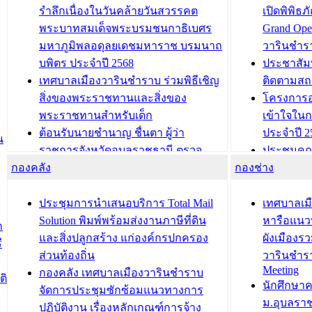
รำลึกเนื่องในวันคล้ายวันสวรรคต
เปิดพิพิธ
พระบาทสมเด็จพระบรมชนกาธิเบศร
Grand Ope
มหาภูมิพลอดุลยเดชมหาราช บรมนาถ
วารินชำร
บพิตร ประจำปี 2568
ประชาสัมพ
เทศบาลเมืองวารินชำราบ ร่วมพิธีเชิญ
ติดตามสถ
สิ่งของพระราชทานและสิ่งของ
โครงการอ
พระราชทานสำหรับเด็ก
เข้าใจใน
ต้อนรับนายชำนาญ ชื่นตา ผู้ว่า
ประจำปี 2
น
ราชการจังหวัดอุบลราชธานี ตรวจ
ประชุมคณ
กองคลัง
ความเรียบร้อยของสถานที่ในการเตรี
กองช่าง
ความเสี่ย
ยมต้อนรับ พลเอกประยุทธ์ จันโอชา
ประจำปี 25
องคมนตรี
ประชุมทีมว
ประชุมการนำเสนอบริการ Total Mail
เทศบาลเม
สำนักทะเบียนท้องถิ่นเทศบาลเมือง
ชีวา สร้าง
Solution พิมพ์พร้อมส่งงานภาษีที่ดิน
หารือแนว
ก
วารินชำราบ ดำเนินการมอบทะเบียน
ขับเคลื่อ
และสิ่งปลูกสร้าง แก่องค์กรปกครอง
ผังเมืองร
ี
บ้าน ทร.14 และบัตรประจำตัว
“เมืองแห่ง
ส่วนท้องถิ่น
วารินชำร
Meeting
ประชาชนบุคคลประเภท 8 แก่บุคคลที่
กองคลัง เทศบาลเมืองวารินชำราบ
ติ
บทความ อื่นๆ ..
นักศึกษา
ได้รับการเพิ่มชื่อในทะเบียนบ้าน
จัดการประชุมซักซ้อมแนวทางการ
ม.อุบลรา
(ท.ร.14) กรณีคนไม่มีสัญชาติไทยได้รับ
ปฏิบัติงาน เรื่องหลักเกณฑ์การจ้าง