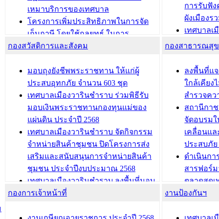
การรับฟั
อนุญาตให้มีถิ่นที่อยู่
เหมาบริการของเทศบาล
ผังเมือง
ประชุมคณะกรรมการประเมินผลการ
โครงการเพิ่มประสิทธิภาพในการจัด
เทศบาลเม
ควบคุมภายในของ สำนัก/กอง/
เก็บภาษี โดยใช้กลยุทธ์ ในการ
โครงการจ
โรงเรียน/ศูนย์พัฒนาเด็กเล็ก/สถานธนา
กองสวัสดิการและสังคม
พัฒนาการจัดเก็บรายได้ ประจำปี พ.ศ.
กองสาธารณสุ
สัญญาณบ
2568
นุบาล
เทศบาลเมืองวารินชำราบ ร่วมการ
เทศบาลเม
มอบถุงยังชีพพระราชทาน ให้แก่ผู้
ลงพื้นที
บทความ อื่นๆ ...
ประชุมวิชาการระดับนานาชาติและ
รับฟังควา
ประสบอุทกภัย จำนวน 603 ชุด
ใกล้เคียง
นิทรรศการด้านนวัตกรรมท้องถิ่น 2568
ผังเมืองร
เทศบาลเมืองวารินชำราบ ร่วมพิธีรับ
สำรวจคว
และรับรางวัลทีมนักวิจัยดีเด่นจาก
วารินชำราบ
มอบเงินพระราชทานกองทุนแม่ของ
สถานีกาชา
นวัตกรรมโครงการทะเบียนภาษีป้าย
เทศบาลเม
แผ่นดิน ประจำปี 2568
จัดอบรมให
ประชุมผู้เช่าอาคารพาณิชย์ บริเวณ
ซักซ้อมแ
เทศบาลเมืองวารินชำราบ จัดกิจกรรม
เคลื่อนแล
ถนนเกษมสุขและถนนประทุมเทพภักดี
ประโยชน์ใน
จำหน่ายสินค้าชุมชน ปิดโครงการส่ง
ประสบภัย 
เสริมและสนับสนุนการจำหน่ายสินค้า
ดำเนินกา
บทความ อื่นๆ ...
บทความ อื่นๆ ..
ชุมชน ประจำปีงบประมาณ 2568
สารฟอร์ม
เทศบาลเมืองวารินชำราบ ลงพื้นที่มอบ
ตลาดสดเทศ
กองการเจ้าหน้าที่
น้ำดื่มแก่ผู้พักอาศัย ณ ศูนย์พักพิง
งานป้องกันฯ
วารินชำร
ชั่วคราว
กิจกรรมส
ม
กองสวัสดิการสังคม เทศบาลเมือง
ถนนแก่เด
งานเกษียณอายุราชการ ประจำปี 2568
เทศบาลเม