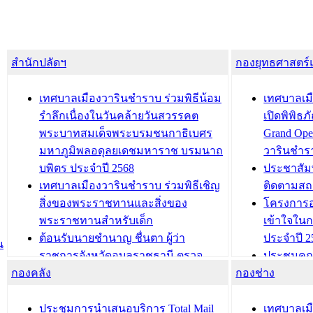
สำนักปลัดฯ
กองยุทธศาสตร
เทศบาลเมืองวารินชำราบ ร่วมพิธีน้อม
เทศบาลเมื
รำลึกเนื่องในวันคล้ายวันสวรรคต
เปิดพิพิธ
พระบาทสมเด็จพระบรมชนกาธิเบศร
Grand Ope
มหาภูมิพลอดุลยเดชมหาราช บรมนาถ
วารินชำร
บพิตร ประจำปี 2568
ประชาสัมพ
เทศบาลเมืองวารินชำราบ ร่วมพิธีเชิญ
ติดตามสถ
สิ่งของพระราชทานและสิ่งของ
โครงการอ
พระราชทานสำหรับเด็ก
เข้าใจใน
ต้อนรับนายชำนาญ ชื่นตา ผู้ว่า
ประจำปี 2
น
ราชการจังหวัดอุบลราชธานี ตรวจ
ประชุมคณ
กองคลัง
ความเรียบร้อยของสถานที่ในการเตรี
กองช่าง
ความเสี่ย
ยมต้อนรับ พลเอกประยุทธ์ จันโอชา
ประจำปี 25
องคมนตรี
ประชุมทีมว
ประชุมการนำเสนอบริการ Total Mail
เทศบาลเม