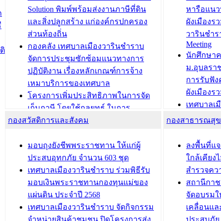
สำนักทะเบียนท้องถิ่นเทศบาลเมือง
ชีวา สร้าง
Solution พิมพ์พร้อมส่งงานภาษีที่ดิน
หารือแนว
ก
วารินชำราบ ดำเนินการมอบทะเบียน
ขับเคลื่อ
และสิ่งปลูกสร้าง แก่องค์กรปกครอง
ผังเมืองร
ี
บ้าน ทร.14 และบัตรประจำตัว
“เมืองแห่ง
ส่วนท้องถิ่น
วารินชำร
Meeting
ประชาชนบุคคลประเภท 8 แก่บุคคลที่
กองคลัง เทศบาลเมืองวารินชำราบ
ติ
บทความ อื่นๆ ..
นักศึกษา
ได้รับการเพิ่มชื่อในทะเบียนบ้าน
จัดการประชุมซักซ้อมแนวทางการ
ม.อุบลรา
(ท.ร.14) กรณีคนไม่มีสัญชาติไทยได้รับ
ปฏิบัติงาน เรื่องหลักเกณฑ์การจ้าง
การรับฟั
อนุญาตให้มีถิ่นที่อยู่
เหมาบริการของเทศบาล
ผังเมือง
ประชุมคณะกรรมการประเมินผลการ
โครงการเพิ่มประสิทธิภาพในการจัด
เทศบาลเม
ควบคุมภายในของ สำนัก/กอง/
เก็บภาษี โดยใช้กลยุทธ์ ในการ
โครงการจ
โรงเรียน/ศูนย์พัฒนาเด็กเล็ก/สถานธนา
กองสวัสดิการและสังคม
พัฒนาการจัดเก็บรายได้ ประจำปี พ.ศ.
กองสาธารณสุ
สัญญาณบ
2568
นุบาล
เทศบาลเมืองวารินชำราบ ร่วมการ
เทศบาลเม
มอบถุงยังชีพพระราชทาน ให้แก่ผู้
ลงพื้นที
บทความ อื่นๆ ...
ประชุมวิชาการระดับนานาชาติและ
รับฟังควา
ประสบอุทกภัย จำนวน 603 ชุด
ใกล้เคียง
นิทรรศการด้านนวัตกรรมท้องถิ่น 2568
ผังเมืองร
เทศบาลเมืองวารินชำราบ ร่วมพิธีรับ
สำรวจคว
และรับรางวัลทีมนักวิจัยดีเด่นจาก
วารินชำราบ
มอบเงินพระราชทานกองทุนแม่ของ
สถานีกาชา
นวัตกรรมโครงการทะเบียนภาษีป้าย
เทศบาลเม
แผ่นดิน ประจำปี 2568
จัดอบรมให
ประชุมผู้เช่าอาคารพาณิชย์ บริเวณ
ซักซ้อมแ
เทศบาลเมืองวารินชำราบ จัดกิจกรรม
เคลื่อนแล
ถนนเกษมสุขและถนนประทุมเทพภักดี
ประโยชน์ใน
จำหน่ายสินค้าชุมชน ปิดโครงการส่ง
ประสบภัย 