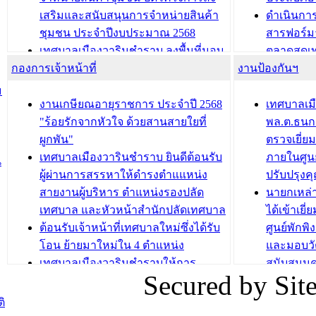
เสริมและสนับสนุนการจำหน่ายสินค้า
ดำเนินกา
บทความ อื่นๆ ...
บทความ อื่นๆ ..
ชุมชน ประจำปีงบประมาณ 2568
สารฟอร์ม
เทศบาลเมืองวารินชำราบ ลงพื้นที่มอบ
ตลาดสดเทศ
กองการเจ้าหน้าที่
น้ำดื่มแก่ผู้พักอาศัย ณ ศูนย์พักพิง
งานป้องกันฯ
วารินชำร
ชั่วคราว
กิจกรรมส
ม
กองสวัสดิการสังคม เทศบาลเมือง
ถนนแก่เด
งานเกษียณอายุราชการ ประจำปี 2568
เทศบาลเม
วารินชำราบ จัดโครงการอบรมอาชีพ
เด็กเล็ก 
"ร้อยรักจากหัวใจ ด้วยสานสายใยที่
พล.ต.ธนกฤ
ระยะสั้น ประจำปี 2568 (หลักสูตรการ
เทศบาลเม
ผูกพัน"
ตรวจเยี่ย
ถักทอผลิตภัณฑ์จากถุงพลาสติก)
ปรึกษาหาร
เทศบาลเมืองวารินชำราบ ยินดีต้อนรับ
ภายในศูนย
น
วัยขององค
ผู้ผ่านการสรรหาให้ดำรงตำแแหน่ง
ปรับปรุงค
บทความ อื่นๆ ...
สายงานผู้บริหาร ตำแหน่งรองปลัด
นายกเหล่
บทความ อื่นๆ ..
เทศบาล และหัวหน้าสำนักปลัดเทศบาล
ได้เข้าเยี
ต้อนรับเจ้าหน้าที่เทศบาลใหม่ซึ่งได้รับ
ศูนย์พักพ
โอน ย้ายมาใหม่ใน 4 ตำแหน่ง
และมอบวั
เทศบาลเมืองวารินชำราบให้การ
สนับสนุน
Secured by Si
ต้อนรับพนักงานเทศบาลผู้ผ่านการ
ภัยน้ำท่ว
สรรหาให้ดำรงตำแหน่งสายงานผู้
ภาพบรรย
ิ
บริหาร จำนวน 4 ท่าน
ยังชีพ ที