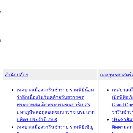
น
ง
สำนักปลัดฯ
กองยุทธศาสตร
เทศบาลเมืองวารินชำราบ ร่วมพิธีน้อม
เทศบาลเมื
รำลึกเนื่องในวันคล้ายวันสวรรคต
เปิดพิพิธ
พระบาทสมเด็จพระบรมชนกาธิเบศร
Grand Ope
มหาภูมิพลอดุลยเดชมหาราช บรมนาถ
วารินชำร
บพิตร ประจำปี 2568
ประชาสัมพ
เทศบาลเมืองวารินชำราบ ร่วมพิธีเชิญ
ติดตามสถ