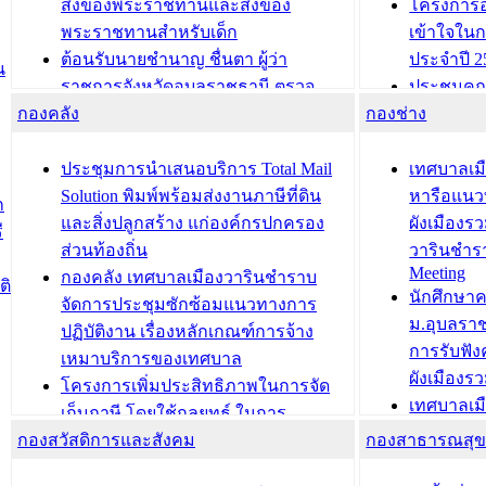
สิ่งของพระราชทานและสิ่งของ
โครงการอ
พระราชทานสำหรับเด็ก
เข้าใจใน
ต้อนรับนายชำนาญ ชื่นตา ผู้ว่า
ประจำปี 2
น
ราชการจังหวัดอุบลราชธานี ตรวจ
ประชุมคณ
กองคลัง
ความเรียบร้อยของสถานที่ในการเตรี
กองช่าง
ความเสี่ย
ยมต้อนรับ พลเอกประยุทธ์ จันโอชา
ประจำปี 25
องคมนตรี
ประชุมทีมว
ประชุมการนำเสนอบริการ Total Mail
เทศบาลเม
สำนักทะเบียนท้องถิ่นเทศบาลเมือง
ชีวา สร้าง
Solution พิมพ์พร้อมส่งงานภาษีที่ดิน
หารือแนว
ก
วารินชำราบ ดำเนินการมอบทะเบียน
ขับเคลื่อ
และสิ่งปลูกสร้าง แก่องค์กรปกครอง
ผังเมืองร
ี
บ้าน ทร.14 และบัตรประจำตัว
“เมืองแห่ง
ส่วนท้องถิ่น
วารินชำร
Meeting
ประชาชนบุคคลประเภท 8 แก่บุคคลที่
กองคลัง เทศบาลเมืองวารินชำราบ
ติ
บทความ อื่นๆ ..
นักศึกษา
ได้รับการเพิ่มชื่อในทะเบียนบ้าน
จัดการประชุมซักซ้อมแนวทางการ
ม.อุบลรา
(ท.ร.14) กรณีคนไม่มีสัญชาติไทยได้รับ
ปฏิบัติงาน เรื่องหลักเกณฑ์การจ้าง
การรับฟั
อนุญาตให้มีถิ่นที่อยู่
เหมาบริการของเทศบาล
ผังเมือง
ประชุมคณะกรรมการประเมินผลการ
โครงการเพิ่มประสิทธิภาพในการจัด
เทศบาลเม
ควบคุมภายในของ สำนัก/กอง/
เก็บภาษี โดยใช้กลยุทธ์ ในการ
โครงการจ
โรงเรียน/ศูนย์พัฒนาเด็กเล็ก/สถานธนา
กองสวัสดิการและสังคม
พัฒนาการจัดเก็บรายได้ ประจำปี พ.ศ.
กองสาธารณสุ
สัญญาณบ
2568
นุบาล