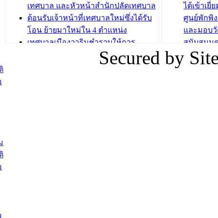
บทความ อื่นๆ ..
เทศบาล และหัวหน้าสำนักปลัดเทศบาล
ได้เข้าเยี
ต้อนรับเจ้าหน้าที่เทศบาลใหม่ซึ่งได้รับ
ศูนย์พักพ
โอน ย้ายมาใหม่ใน 4 ตำแหน่ง
และมอบวั
เทศบาลเมืองวารินชำราบให้การ
สนับสนุน
Secured by Si
ต้อนรับพนักงานเทศบาลผู้ผ่านการ
ภัยน้ำท่ว
สรรหาให้ดำรงตำแหน่งสายงานผู้
ภาพบรรย
ิ
บริหาร จำนวน 4 ท่าน
ยังชีพ ที
อ
ต้อนรับเจ้าหน้าที่เทศบาลใหม่ซึ่งได้รับ
ในวันที่ 9
โอน ย้ายมาใหม่ใน 2 ตำแหน่ง
ต้อนรับร้
รองนายกร
บทความ อื่นๆ ...
กระทรวงเ
ติดตามสถา
ม
อุบลราชธ
ิ
สส.กิตติ์
อ
สิริ และน
ยังชีพมาม
ท่วมในพื้
อ