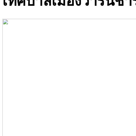
เทศบาลเมืองวารินชำ