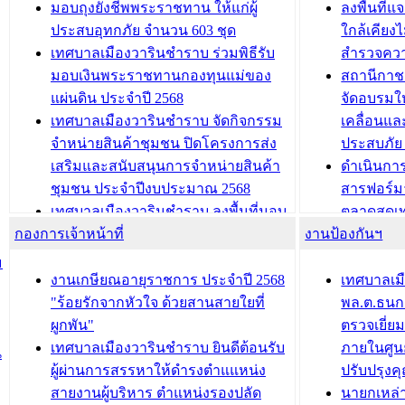
เทศบาลเมืองวารินชำราบ ร่วมการ
เทศบาลเม
มอบถุงยังชีพพระราชทาน ให้แก่ผู้
ลงพื้นที
บทความ อื่นๆ ...
ประชุมวิชาการระดับนานาชาติและ
รับฟังควา
ประสบอุทกภัย จำนวน 603 ชุด
ใกล้เคียง
นิทรรศการด้านนวัตกรรมท้องถิ่น 2568
ผังเมืองร
เทศบาลเมืองวารินชำราบ ร่วมพิธีรับ
สำรวจคว
และรับรางวัลทีมนักวิจัยดีเด่นจาก
วารินชำราบ
มอบเงินพระราชทานกองทุนแม่ของ
สถานีกาชา
นวัตกรรมโครงการทะเบียนภาษีป้าย
เทศบาลเม
แผ่นดิน ประจำปี 2568
จัดอบรมให
ประชุมผู้เช่าอาคารพาณิชย์ บริเวณ
ซักซ้อมแ
เทศบาลเมืองวารินชำราบ จัดกิจกรรม
เคลื่อนแล
ถนนเกษมสุขและถนนประทุมเทพภักดี
ประโยชน์ใน
จำหน่ายสินค้าชุมชน ปิดโครงการส่ง
ประสบภัย 
เสริมและสนับสนุนการจำหน่ายสินค้า
ดำเนินกา
บทความ อื่นๆ ...
บทความ อื่นๆ ..
ชุมชน ประจำปีงบประมาณ 2568
สารฟอร์ม
เทศบาลเมืองวารินชำราบ ลงพื้นที่มอบ
ตลาดสดเทศ
กองการเจ้าหน้าที่
น้ำดื่มแก่ผู้พักอาศัย ณ ศูนย์พักพิง
งานป้องกันฯ
วารินชำร
ชั่วคราว
กิจกรรมส
ม
กองสวัสดิการสังคม เทศบาลเมือง
ถนนแก่เด
งานเกษียณอายุราชการ ประจำปี 2568
เทศบาลเม
วารินชำราบ จัดโครงการอบรมอาชีพ
เด็กเล็ก 
"ร้อยรักจากหัวใจ ด้วยสานสายใยที่
พล.ต.ธนกฤ
ระยะสั้น ประจำปี 2568 (หลักสูตรการ
เทศบาลเม
ผูกพัน"
ตรวจเยี่ย
ถักทอผลิตภัณฑ์จากถุงพลาสติก)
ปรึกษาหาร
เทศบาลเมืองวารินชำราบ ยินดีต้อนรับ
ภายในศูนย
น
วัยขององค
ผู้ผ่านการสรรหาให้ดำรงตำแแหน่ง
ปรับปรุงค
บทความ อื่นๆ ...
สายงานผู้บริหาร ตำแหน่งรองปลัด
นายกเหล่