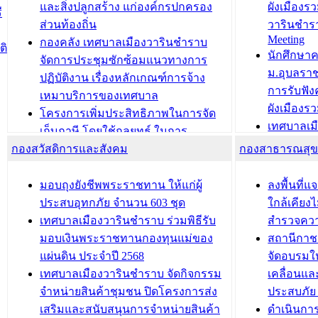
วารินชำราบ ดำเนินการมอบทะเบียน
ขับเคลื่อ
และสิ่งปลูกสร้าง แก่องค์กรปกครอง
ผังเมืองร
ี
บ้าน ทร.14 และบัตรประจำตัว
“เมืองแห่ง
ส่วนท้องถิ่น
วารินชำร
Meeting
ประชาชนบุคคลประเภท 8 แก่บุคคลที่
กองคลัง เทศบาลเมืองวารินชำราบ
ติ
บทความ อื่นๆ ..
นักศึกษา
ได้รับการเพิ่มชื่อในทะเบียนบ้าน
จัดการประชุมซักซ้อมแนวทางการ
ม.อุบลรา
(ท.ร.14) กรณีคนไม่มีสัญชาติไทยได้รับ
ปฏิบัติงาน เรื่องหลักเกณฑ์การจ้าง
การรับฟั
อนุญาตให้มีถิ่นที่อยู่
เหมาบริการของเทศบาล
ผังเมือง
ประชุมคณะกรรมการประเมินผลการ
โครงการเพิ่มประสิทธิภาพในการจัด
เทศบาลเม
ควบคุมภายในของ สำนัก/กอง/
เก็บภาษี โดยใช้กลยุทธ์ ในการ
โครงการจ
โรงเรียน/ศูนย์พัฒนาเด็กเล็ก/สถานธนา
กองสวัสดิการและสังคม
พัฒนาการจัดเก็บรายได้ ประจำปี พ.ศ.
กองสาธารณสุ
สัญญาณบ
2568
นุบาล
เทศบาลเมืองวารินชำราบ ร่วมการ
เทศบาลเม
มอบถุงยังชีพพระราชทาน ให้แก่ผู้
ลงพื้นที
บทความ อื่นๆ ...
ประชุมวิชาการระดับนานาชาติและ
รับฟังควา
ประสบอุทกภัย จำนวน 603 ชุด
ใกล้เคียง
นิทรรศการด้านนวัตกรรมท้องถิ่น 2568
ผังเมืองร
เทศบาลเมืองวารินชำราบ ร่วมพิธีรับ
สำรวจคว
และรับรางวัลทีมนักวิจัยดีเด่นจาก
วารินชำราบ
มอบเงินพระราชทานกองทุนแม่ของ
สถานีกาชา
นวัตกรรมโครงการทะเบียนภาษีป้าย
เทศบาลเม
แผ่นดิน ประจำปี 2568
จัดอบรมให
ประชุมผู้เช่าอาคารพาณิชย์ บริเวณ
ซักซ้อมแ
เทศบาลเมืองวารินชำราบ จัดกิจกรรม
เคลื่อนแล
ถนนเกษมสุขและถนนประทุมเทพภักดี
ประโยชน์ใน
จำหน่ายสินค้าชุมชน ปิดโครงการส่ง
ประสบภัย 
เสริมและสนับสนุนการจำหน่ายสินค้า
ดำเนินกา
บทความ อื่นๆ ...
บทความ อื่นๆ ..