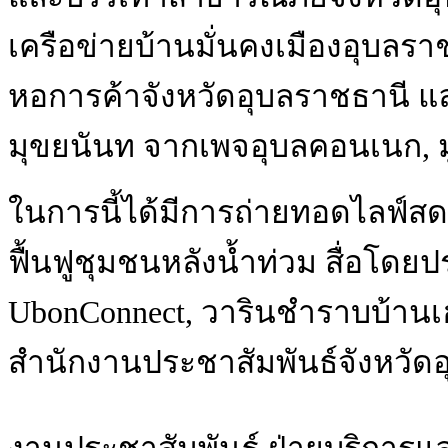
เครือข่ายบ้านมั่นคงเมืองอุบลร
หอการค้าจังหวัดอุบลราชธานี แ
มุขยนันท จากเพจอุบลคอนเนก, มูล
ในการนี้ได้มีการถ่ายทอดไลฟ์
ฟื้นฟูชุมชนหลังน้ำท่วม สื่อโด
UbonConnect, วารินชำราบบ้านเฮ
สำนักงานประชาสัมพันธ์จังหวัดอ