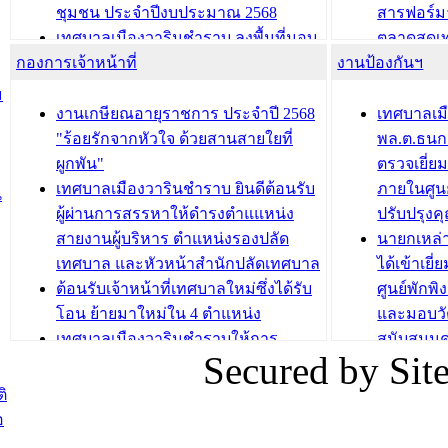
ชุมชน ประจำปีงบประมาณ 2568
สารฟอร์ม
เทศบาลเมืองวารินชำราบ ลงพื้นที่มอบ
ตลาดสดเทศ
กองการเจ้าหน้าที่
น้ำดื่มแก่ผู้พักอาศัย ณ ศูนย์พักพิง
งานป้องกันฯ
วารินชำร
ชั่วคราว
กิจกรรมส
ม
กองสวัสดิการสังคม เทศบาลเมือง
ถนนแก่เด
งานเกษียณอายุราชการ ประจำปี 2568
เทศบาลเม
วารินชำราบ จัดโครงการอบรมอาชีพ
เด็กเล็ก 
"ร้อยรักจากหัวใจ ด้วยสานสายใยที่
พล.ต.ธนกฤ
ระยะสั้น ประจำปี 2568 (หลักสูตรการ
เทศบาลเม
ผูกพัน"
ตรวจเยี่ย
ถักทอผลิตภัณฑ์จากถุงพลาสติก)
ปรึกษาหาร
เทศบาลเมืองวารินชำราบ ยินดีต้อนรับ
ภายในศูนย
น
วัยขององค
ผู้ผ่านการสรรหาให้ดำรงตำแแหน่ง
ปรับปรุงค
บทความ อื่นๆ ...
สายงานผู้บริหาร ตำแหน่งรองปลัด
นายกเหล่
บทความ อื่นๆ ..
เทศบาล และหัวหน้าสำนักปลัดเทศบาล
ได้เข้าเยี
ต้อนรับเจ้าหน้าที่เทศบาลใหม่ซึ่งได้รับ
ศูนย์พักพ
โอน ย้ายมาใหม่ใน 4 ตำแหน่ง
และมอบวั
เทศบาลเมืองวารินชำราบให้การ
สนับสนุน
Secured by Si
ต้อนรับพนักงานเทศบาลผู้ผ่านการ
ภัยน้ำท่ว
สรรหาให้ดำรงตำแหน่งสายงานผู้
ภาพบรรย
ิ
บริหาร จำนวน 4 ท่าน
ยังชีพ ที
อ
ต้อนรับเจ้าหน้าที่เทศบาลใหม่ซึ่งได้รับ
ในวันที่ 9