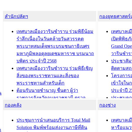
สำนักปลัดฯ
กองยุทธศาสตร
เทศบาลเมืองวารินชำราบ ร่วมพิธีน้อม
เทศบาลเมื
รำลึกเนื่องในวันคล้ายวันสวรรคต
เปิดพิพิธ
พระบาทสมเด็จพระบรมชนกาธิเบศร
Grand Ope
มหาภูมิพลอดุลยเดชมหาราช บรมนาถ
วารินชำร
บพิตร ประจำปี 2568
ประชาสัมพ
เทศบาลเมืองวารินชำราบ ร่วมพิธีเชิญ
ติดตามสถ
สิ่งของพระราชทานและสิ่งของ
โครงการอ
พระราชทานสำหรับเด็ก
เข้าใจใน
ต้อนรับนายชำนาญ ชื่นตา ผู้ว่า
ประจำปี 2
น
ราชการจังหวัดอุบลราชธานี ตรวจ
ประชุมคณ
กองคลัง
ความเรียบร้อยของสถานที่ในการเตรี
กองช่าง
ความเสี่ย
ยมต้อนรับ พลเอกประยุทธ์ จันโอชา
ประจำปี 25
องคมนตรี
ประชุมทีมว
ประชุมการนำเสนอบริการ Total Mail
เทศบาลเม
สำนักทะเบียนท้องถิ่นเทศบาลเมือง
ชีวา สร้าง
Solution พิมพ์พร้อมส่งงานภาษีที่ดิน
หารือแนว
ก