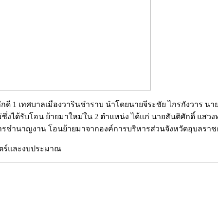
เทพภักดี 1 เทศบาลเมืองวารินชำราบ นำโดยนายจีระชัย ไกรกังวาร
่ซึ่งได้รับโอน ย้ายมาใหม่ใน 2 ตำแหน่ง ได้แก่ นายสันติศักดิ์ 
ารชำนาญงาน โอนย้ายมาจากองค์การบริหารส่วนจังหวัดอุบลราชธานี
าสตร์และงบประมาณ