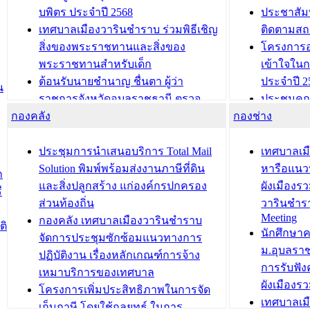
บพิตร ประจำปี 2568
ประชาสัมพ
เทศบาลเมืองวารินชำราบ ร่วมพิธีเชิญ
ติดตามสถ
สิ่งของพระราชทานและสิ่งของ
โครงการอ
พระราชทานสำหรับเด็ก
เข้าใจใน
ต้อนรับนายชำนาญ ชื่นตา ผู้ว่า
ประจำปี 2
น
ราชการจังหวัดอุบลราชธานี ตรวจ
ประชุมคณ
กองคลัง
ความเรียบร้อยของสถานที่ในการเตรี
กองช่าง
ความเสี่ย
ยมต้อนรับ พลเอกประยุทธ์ จันโอชา
ประจำปี 25
องคมนตรี
ประชุมทีมว
ประชุมการนำเสนอบริการ Total Mail
เทศบาลเม
สำนักทะเบียนท้องถิ่นเทศบาลเมือง
ชีวา สร้าง
Solution พิมพ์พร้อมส่งงานภาษีที่ดิน
หารือแนว
ก
วารินชำราบ ดำเนินการมอบทะเบียน
ขับเคลื่อ
และสิ่งปลูกสร้าง แก่องค์กรปกครอง
ผังเมืองร
ี
บ้าน ทร.14 และบัตรประจำตัว
“เมืองแห่ง
ส่วนท้องถิ่น
วารินชำร
Meeting
ประชาชนบุคคลประเภท 8 แก่บุคคลที่
กองคลัง เทศบาลเมืองวารินชำราบ
ติ
บทความ อื่นๆ ..
นักศึกษา
ได้รับการเพิ่มชื่อในทะเบียนบ้าน
จัดการประชุมซักซ้อมแนวทางการ
ม.อุบลรา
(ท.ร.14) กรณีคนไม่มีสัญชาติไทยได้รับ
ปฏิบัติงาน เรื่องหลักเกณฑ์การจ้าง
การรับฟั
อนุญาตให้มีถิ่นที่อยู่
เหมาบริการของเทศบาล
ผังเมือง
ประชุมคณะกรรมการประเมินผลการ
โครงการเพิ่มประสิทธิภาพในการจัด
เทศบาลเม
ควบคุมภายในของ สำนัก/กอง/
เก็บภาษี โดยใช้กลยุทธ์ ในการ