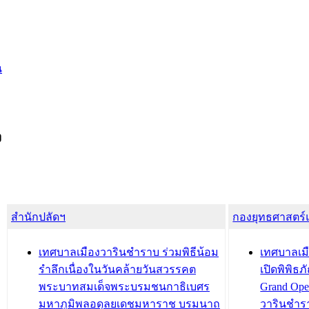
น
ง
สำนักปลัดฯ
กองยุทธศาสตร
เทศบาลเมืองวารินชำราบ ร่วมพิธีน้อม
เทศบาลเมื
รำลึกเนื่องในวันคล้ายวันสวรรคต
เปิดพิพิธ
พระบาทสมเด็จพระบรมชนกาธิเบศร
Grand Ope
มหาภูมิพลอดุลยเดชมหาราช บรมนาถ
วารินชำร