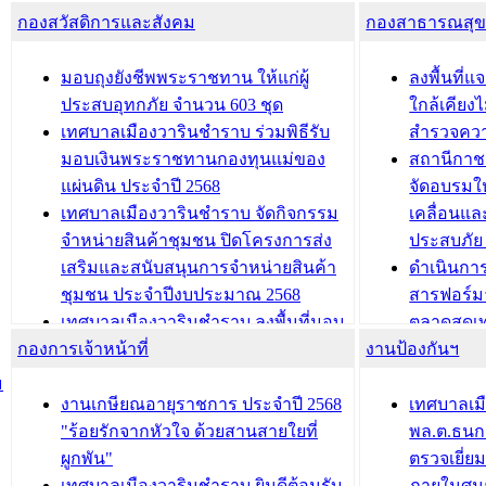
โครงการจ
โรงเรียน/ศูนย์พัฒนาเด็กเล็ก/สถานธนา
กองสวัสดิการและสังคม
พัฒนาการจัดเก็บรายได้ ประจำปี พ.ศ.
กองสาธารณสุ
สัญญาณบ
2568
นุบาล
เทศบาลเมืองวารินชำราบ ร่วมการ
เทศบาลเม
มอบถุงยังชีพพระราชทาน ให้แก่ผู้
ลงพื้นที
บทความ อื่นๆ ...
ประชุมวิชาการระดับนานาชาติและ
รับฟังควา
ประสบอุทกภัย จำนวน 603 ชุด
ใกล้เคียง
นิทรรศการด้านนวัตกรรมท้องถิ่น 2568
ผังเมืองร
เทศบาลเมืองวารินชำราบ ร่วมพิธีรับ
สำรวจคว
และรับรางวัลทีมนักวิจัยดีเด่นจาก
วารินชำราบ
มอบเงินพระราชทานกองทุนแม่ของ
สถานีกาชา
นวัตกรรมโครงการทะเบียนภาษีป้าย
เทศบาลเม
แผ่นดิน ประจำปี 2568
จัดอบรมให
ประชุมผู้เช่าอาคารพาณิชย์ บริเวณ
ซักซ้อมแ
เทศบาลเมืองวารินชำราบ จัดกิจกรรม
เคลื่อนแล
ถนนเกษมสุขและถนนประทุมเทพภักดี
ประโยชน์ใน
จำหน่ายสินค้าชุมชน ปิดโครงการส่ง
ประสบภัย 
เสริมและสนับสนุนการจำหน่ายสินค้า
ดำเนินกา
บทความ อื่นๆ ...
บทความ อื่นๆ ..
ชุมชน ประจำปีงบประมาณ 2568
สารฟอร์ม
เทศบาลเมืองวารินชำราบ ลงพื้นที่มอบ
ตลาดสดเทศ
กองการเจ้าหน้าที่
น้ำดื่มแก่ผู้พักอาศัย ณ ศูนย์พักพิง
งานป้องกันฯ
วารินชำร
ชั่วคราว
กิจกรรมส
ม
กองสวัสดิการสังคม เทศบาลเมือง
ถนนแก่เด
งานเกษียณอายุราชการ ประจำปี 2568
เทศบาลเม
วารินชำราบ จัดโครงการอบรมอาชีพ
เด็กเล็ก 
"ร้อยรักจากหัวใจ ด้วยสานสายใยที่
พล.ต.ธนกฤ
ระยะสั้น ประจำปี 2568 (หลักสูตรการ
เทศบาลเม
ผูกพัน"
ตรวจเยี่ย
ถักทอผลิตภัณฑ์จากถุงพลาสติก)
ปรึกษาหาร
เทศบาลเมืองวารินชำราบ ยินดีต้อนรับ
ภายในศูนย