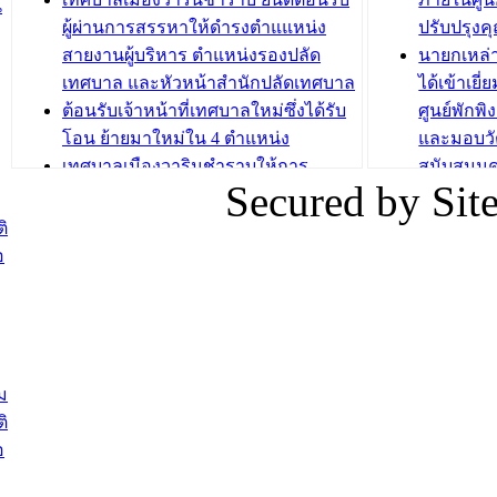
น
วัยขององค
ผู้ผ่านการสรรหาให้ดำรงตำแแหน่ง
ปรับปรุงค
บทความ อื่นๆ ...
สายงานผู้บริหาร ตำแหน่งรองปลัด
นายกเหล่
บทความ อื่นๆ ..
เทศบาล และหัวหน้าสำนักปลัดเทศบาล
ได้เข้าเยี
ต้อนรับเจ้าหน้าที่เทศบาลใหม่ซึ่งได้รับ
ศูนย์พักพ
โอน ย้ายมาใหม่ใน 4 ตำแหน่ง
และมอบวั
เทศบาลเมืองวารินชำราบให้การ
สนับสนุน
Secured by Si
ต้อนรับพนักงานเทศบาลผู้ผ่านการ
ภัยน้ำท่ว
สรรหาให้ดำรงตำแหน่งสายงานผู้
ภาพบรรย
ิ
บริหาร จำนวน 4 ท่าน
ยังชีพ ที
อ
ต้อนรับเจ้าหน้าที่เทศบาลใหม่ซึ่งได้รับ
ในวันที่ 9
โอน ย้ายมาใหม่ใน 2 ตำแหน่ง
ต้อนรับร้
รองนายกร
บทความ อื่นๆ ...
กระทรวงเ
ติดตามสถา
ม
อุบลราชธ
ิ
สส.กิตติ์
อ
สิริ และน