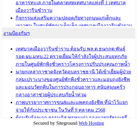
อาหารทะเล ภายในตลาดสดเทศบาลแห่งที่ 1 เทศบาล
เมืองวารินชำราบ
กิจกรรมส่งเสริมความปลอดภัยทางถนนแก่เด็กและ
เยาวชน ในศูนย์พัฒนาเด็กเล็ก เทศบาลเมืองวารินชำราบ
งานป้องกันฯ
เทศบาลเมืองวารินชำราบ ร่วมประชุมปรึกษาหารือการ
ขับเคลื่อนสังคมผู้สูงวัยขององค์กรปกครองส่วนท้องถิ่น
เทศบาลเมืองวารินชำราบ ต้อนรับ พล.ต.ธนกฤต พันธุ์
บทความ อื่นๆ ...
รอด ผบ.มทบ.22 ตรวจเยี่ยมให้กำลังใจผู้ประสบอุทกภัย
ภายในศูนย์พักพิงชั่วคราวโครงการปรับปรุงคุณภาพน้ำ
นายกเหล่ากาชาดจังหวัดอุบลราชธานี ได้เข้าเยี่ยมผู้ป่วย
กลุ่มเปราะบางของศูนย์พักพิงชั่วคราวและมอบถุงยังชีพ
และมอบวัตถุดิบในการประกอบอาหาร สนับสนุนครัว
กลางอาสาช่วยผู้ประสบภัยน้ำท่วม
ภาพบรรยากาศการขน&และแพคถุงยังชีพ ที่นำไว้แจก
จ่ายให้กับประชาชน ในวันที่ 9 ตุลาคม 2568
ต้อนรับร้อยเอก ธรรมนัส พรหมเผ่า รองนายกรัฐมนตรี
Secured by Siteground
Web Hosting
และรัฐมนตรีว่าการกระทรวงเกษตรและสหกรณ์ ลงพื้นที่
ติดตามสถานการณ์น้ำในพื้นที่จังหวัดอุบลราชธานี