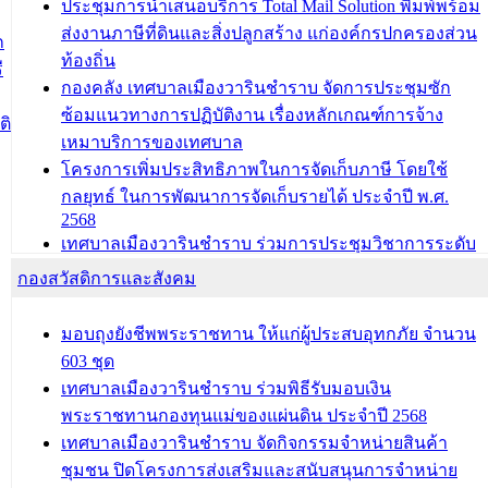
ประชุมการนำเสนอบริการ Total Mail Solution พิมพ์พร้อม
ถิ่นที่อยู่
ส่งงานภาษีที่ดินและสิ่งปลูกสร้าง แก่องค์กรปกครองส่วน
ก
ประชุมคณะกรรมการประเมินผลการควบคุมภายในของ
ท้องถิ่น
ี
สำนัก/กอง/โรงเรียน/ศูนย์พัฒนาเด็กเล็ก/สถานธนานุบาล
กองคลัง เทศบาลเมืองวารินชำราบ จัดการประชุมซัก
ซ้อมแนวทางการปฏิบัติงาน เรื่องหลักเกณฑ์การจ้าง
บทความ อื่นๆ ...
ติ
เหมาบริการของเทศบาล
โครงการเพิ่มประสิทธิภาพในการจัดเก็บภาษี โดยใช้
กลยุทธ์ ในการพัฒนาการจัดเก็บรายได้ ประจำปี พ.ศ.
2568
เทศบาลเมืองวารินชำราบ ร่วมการประชุมวิชาการระดับ
นานาชาติและนิทรรศการด้านนวัตกรรมท้องถิ่น 2568
กองสวัสดิการและสังคม
และรับรางวัลทีมนักวิจัยดีเด่นจากนวัตกรรมโครงการ
ทะเบียนภาษีป้าย
มอบถุงยังชีพพระราชทาน ให้แก่ผู้ประสบอุทกภัย จำนวน
ประชุมผู้เช่าอาคารพาณิชย์ บริเวณถนนเกษมสุขและ
603 ชุด
ถนนประทุมเทพภักดี
เทศบาลเมืองวารินชำราบ ร่วมพิธีรับมอบเงิน
พระราชทานกองทุนแม่ของแผ่นดิน ประจำปี 2568
บทความ อื่นๆ ...
เทศบาลเมืองวารินชำราบ จัดกิจกรรมจำหน่ายสินค้า
ชุมชน ปิดโครงการส่งเสริมและสนับสนุนการจำหน่าย