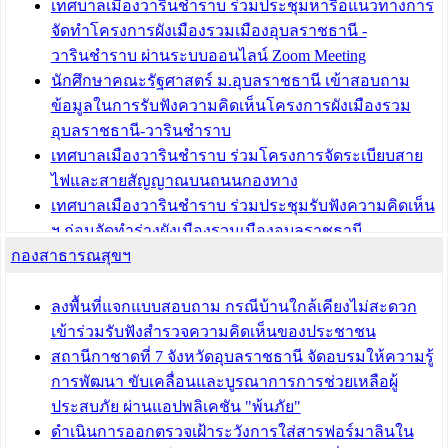
เทศบาลเมืองวารินชำราบ ร่วมประชุมหารือแนวทางการ
บทความ อื่นๆ ...
จัดทำโครงการผังเมืองรวมเมืองอุบลราชธานี -
วารินชำราบ ผ่านระบบออนไลน์ Zoom Meeting
นักศึกษาคณะรัฐศาสตร์ ม.อุบลราชธานี เข้าสอบถาม
ข้อมูลในการรับฟังความคิดเห็นโครงการผังเมืองรวม
อุบลราชธานี-วารินชำราบ
เทศบาลเมืองวารินชำราบ ร่วมโครงการจัดระเบียบสาย
ไฟและสายสัญญาณบนถนนกองทาง
เทศบาลเมืองวารินชำราบ ร่วมประชุมรับฟังความคิดเห็น
ฯ ก่อนจัดทำร่างผังเมืองรวมเมืองอุบลราชธานี -
กองสาธารณสุขฯ
วารินชำราบ ครั้งที่ 3
เทศบาลเมืองวารินชำราบ ร่วมประชุมซักซ้อมแนวทาง
การขออนุญาตเข้าทำประโยชน์ในพื้นที่ป่าไม้
ลงพื้นที่แจกแบบสอบถาม กรณีบ้านใกล้เคียงไม่สะดวก
เข้าร่วมรับฟังสำรวจความคิดเห็นของประชาชน
บทความ อื่นๆ ...
สถานีกาชาดที่ 7 จังหวัดอุบลราชธานี จัดอบรมให้ความรู้
การพัฒนา ขับเคลื่อนและบูรณาการการช่วยเหลือผู้
ประสบภัย ผ่านแอปพลิเคชัน "พ้นภัย"
ดำเนินการออกตรวจเฝ้าระวังการใส่สารฟอร์มาลินใน