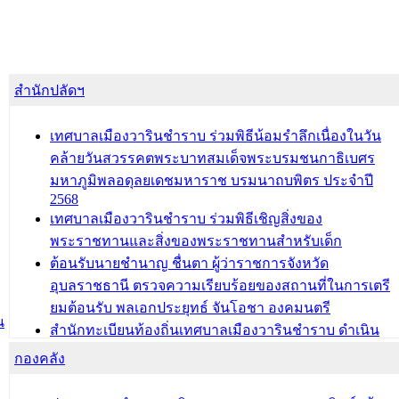
สำนักปลัดฯ
เทศบาลเมืองวารินชำราบ ร่วมพิธีน้อมรำลึกเนื่องในวัน
คล้ายวันสวรรคตพระบาทสมเด็จพระบรมชนกาธิเบศร
มหาภูมิพลอดุลยเดชมหาราช บรมนาถบพิตร ประจำปี
2568
เทศบาลเมืองวารินชำราบ ร่วมพิธีเชิญสิ่งของ
พระราชทานและสิ่งของพระราชทานสำหรับเด็ก
ต้อนรับนายชำนาญ ชื่นตา ผู้ว่าราชการจังหวัด
อุบลราชธานี ตรวจความเรียบร้อยของสถานที่ในการเตรี
ยมต้อนรับ พลเอกประยุทธ์ จันโอชา องคมนตรี
น
สำนักทะเบียนท้องถิ่นเทศบาลเมืองวารินชำราบ ดำเนิน
การมอบทะเบียนบ้าน ทร.14 และบัตรประจำตัวประชาชน
กองคลัง
บุคคลประเภท 8 แก่บุคคลที่ได้รับการเพิ่มชื่อในทะเบียน
บ้าน (ท.ร.14) กรณีคนไม่มีสัญชาติไทยได้รับอนุญาตให้มี