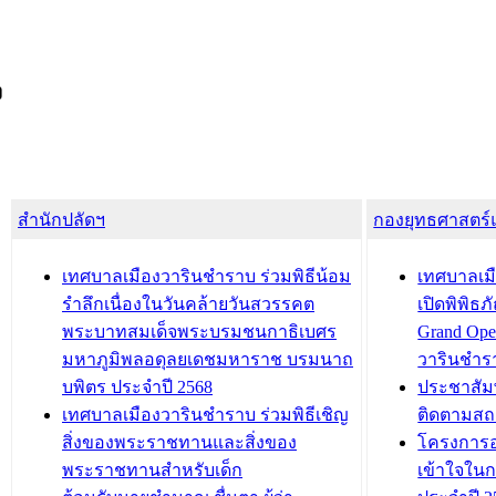
ง
สำนักปลัดฯ
กองยุทธศาสตร
เทศบาลเมืองวารินชำราบ ร่วมพิธีน้อม
เทศบาลเมื
รำลึกเนื่องในวันคล้ายวันสวรรคต
เปิดพิพิธ
พระบาทสมเด็จพระบรมชนกาธิเบศร
Grand Ope
มหาภูมิพลอดุลยเดชมหาราช บรมนาถ
วารินชำร
บพิตร ประจำปี 2568
ประชาสัมพ
เทศบาลเมืองวารินชำราบ ร่วมพิธีเชิญ
ติดตามสถ
สิ่งของพระราชทานและสิ่งของ
โครงการอ
พระราชทานสำหรับเด็ก
เข้าใจใน