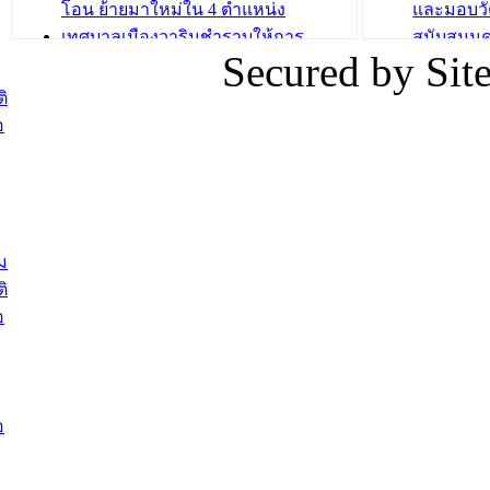
โอน ย้ายมาใหม่ใน 4 ตำแหน่ง
และมอบวั
เทศบาลเมืองวารินชำราบให้การ
สนับสนุน
Secured by Si
ต้อนรับพนักงานเทศบาลผู้ผ่านการ
ภัยน้ำท่ว
สรรหาให้ดำรงตำแหน่งสายงานผู้
ภาพบรรย
ิ
บริหาร จำนวน 4 ท่าน
ยังชีพ ที
อ
ต้อนรับเจ้าหน้าที่เทศบาลใหม่ซึ่งได้รับ
ในวันที่ 9
โอน ย้ายมาใหม่ใน 2 ตำแหน่ง
ต้อนรับร้
รองนายกร
บทความ อื่นๆ ...
กระทรวงเ
ติดตามสถา
ม
อุบลราชธ
ิ
สส.กิตติ์
อ
สิริ และน
ยังชีพมาม
ท่วมในพื้
อ
บทความ อื่นๆ ..