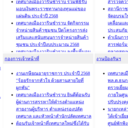
เทศบาลเมืองวารินชำราบ ร่วมพิธีรับ
สำรวจคว
และรับรางวัลทีมนักวิจัยดีเด่นจาก
วารินชำราบ
มอบเงินพระราชทานกองทุนแม่ของ
สถานีกาชา
นวัตกรรมโครงการทะเบียนภาษีป้าย
เทศบาลเม
แผ่นดิน ประจำปี 2568
จัดอบรมให
ประชุมผู้เช่าอาคารพาณิชย์ บริเวณ
ซักซ้อมแ
เทศบาลเมืองวารินชำราบ จัดกิจกรรม
เคลื่อนแล
ถนนเกษมสุขและถนนประทุมเทพภักดี
ประโยชน์ใน
จำหน่ายสินค้าชุมชน ปิดโครงการส่ง
ประสบภัย 
เสริมและสนับสนุนการจำหน่ายสินค้า
ดำเนินกา
บทความ อื่นๆ ...
บทความ อื่นๆ ..
ชุมชน ประจำปีงบประมาณ 2568
สารฟอร์ม
เทศบาลเมืองวารินชำราบ ลงพื้นที่มอบ
ตลาดสดเทศ
กองการเจ้าหน้าที่
น้ำดื่มแก่ผู้พักอาศัย ณ ศูนย์พักพิง
งานป้องกันฯ
วารินชำร
ชั่วคราว
กิจกรรมส
ม
กองสวัสดิการสังคม เทศบาลเมือง
ถนนแก่เด
งานเกษียณอายุราชการ ประจำปี 2568
เทศบาลเม
วารินชำราบ จัดโครงการอบรมอาชีพ
เด็กเล็ก 
"ร้อยรักจากหัวใจ ด้วยสานสายใยที่
พล.ต.ธนกฤ
ระยะสั้น ประจำปี 2568 (หลักสูตรการ
เทศบาลเม
ผูกพัน"
ตรวจเยี่ย
ถักทอผลิตภัณฑ์จากถุงพลาสติก)
ปรึกษาหาร
เทศบาลเมืองวารินชำราบ ยินดีต้อนรับ
ภายในศูนย
น
วัยขององค
ผู้ผ่านการสรรหาให้ดำรงตำแแหน่ง
ปรับปรุงค
บทความ อื่นๆ ...
สายงานผู้บริหาร ตำแหน่งรองปลัด
นายกเหล่
บทความ อื่นๆ ..
เทศบาล และหัวหน้าสำนักปลัดเทศบาล
ได้เข้าเยี
ต้อนรับเจ้าหน้าที่เทศบาลใหม่ซึ่งได้รับ
ศูนย์พักพ