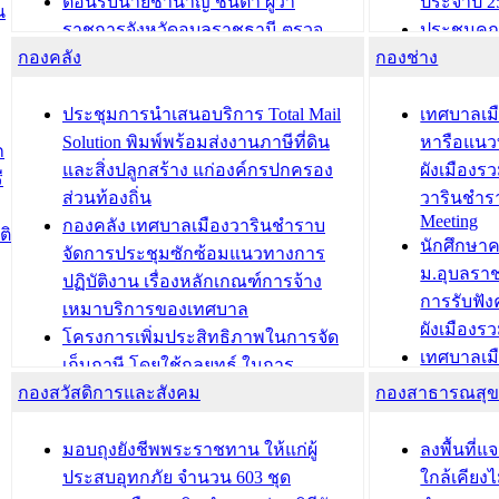
ต้อนรับนายชำนาญ ชื่นตา ผู้ว่า
ประจำปี 2
น
ราชการจังหวัดอุบลราชธานี ตรวจ
ประชุมคณ
กองคลัง
ความเรียบร้อยของสถานที่ในการเตรี
กองช่าง
ความเสี่ย
ยมต้อนรับ พลเอกประยุทธ์ จันโอชา
ประจำปี 25
องคมนตรี
ประชุมทีมว
ประชุมการนำเสนอบริการ Total Mail
เทศบาลเม
สำนักทะเบียนท้องถิ่นเทศบาลเมือง
ชีวา สร้าง
Solution พิมพ์พร้อมส่งงานภาษีที่ดิน
หารือแนว
ก
วารินชำราบ ดำเนินการมอบทะเบียน
ขับเคลื่อ
และสิ่งปลูกสร้าง แก่องค์กรปกครอง
ผังเมืองร
ี
บ้าน ทร.14 และบัตรประจำตัว
“เมืองแห่ง
ส่วนท้องถิ่น
วารินชำร
Meeting
ประชาชนบุคคลประเภท 8 แก่บุคคลที่
กองคลัง เทศบาลเมืองวารินชำราบ
ติ
บทความ อื่นๆ ..
นักศึกษา
ได้รับการเพิ่มชื่อในทะเบียนบ้าน
จัดการประชุมซักซ้อมแนวทางการ
ม.อุบลรา
(ท.ร.14) กรณีคนไม่มีสัญชาติไทยได้รับ
ปฏิบัติงาน เรื่องหลักเกณฑ์การจ้าง
การรับฟั
อนุญาตให้มีถิ่นที่อยู่
เหมาบริการของเทศบาล
ผังเมือง
ประชุมคณะกรรมการประเมินผลการ
โครงการเพิ่มประสิทธิภาพในการจัด
เทศบาลเม
ควบคุมภายในของ สำนัก/กอง/
เก็บภาษี โดยใช้กลยุทธ์ ในการ
โครงการจ
โรงเรียน/ศูนย์พัฒนาเด็กเล็ก/สถานธนา
กองสวัสดิการและสังคม
พัฒนาการจัดเก็บรายได้ ประจำปี พ.ศ.
กองสาธารณสุ
สัญญาณบ
2568
นุบาล
เทศบาลเมืองวารินชำราบ ร่วมการ
เทศบาลเม
มอบถุงยังชีพพระราชทาน ให้แก่ผู้
ลงพื้นที
บทความ อื่นๆ ...
ประชุมวิชาการระดับนานาชาติและ
รับฟังควา
ประสบอุทกภัย จำนวน 603 ชุด
ใกล้เคียง
นิทรรศการด้านนวัตกรรมท้องถิ่น 2568
ผังเมืองร