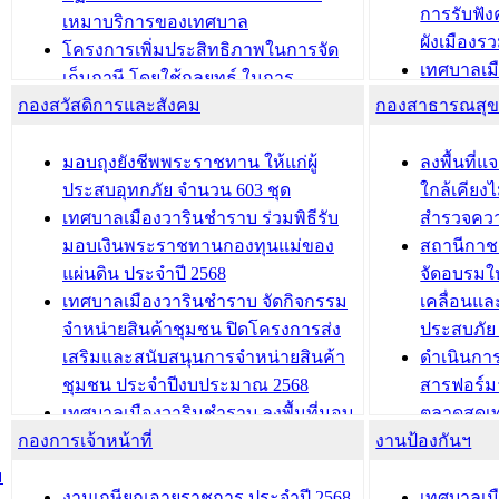
การรับฟั
อนุญาตให้มีถิ่นที่อยู่
เหมาบริการของเทศบาล
ผังเมือง
ประชุมคณะกรรมการประเมินผลการ
โครงการเพิ่มประสิทธิภาพในการจัด
เทศบาลเม
ควบคุมภายในของ สำนัก/กอง/
เก็บภาษี โดยใช้กลยุทธ์ ในการ
โครงการจ
โรงเรียน/ศูนย์พัฒนาเด็กเล็ก/สถานธนา
กองสวัสดิการและสังคม
พัฒนาการจัดเก็บรายได้ ประจำปี พ.ศ.
กองสาธารณสุ
สัญญาณบ
2568
นุบาล
เทศบาลเมืองวารินชำราบ ร่วมการ
เทศบาลเม
มอบถุงยังชีพพระราชทาน ให้แก่ผู้
ลงพื้นที
บทความ อื่นๆ ...
ประชุมวิชาการระดับนานาชาติและ
รับฟังควา
ประสบอุทกภัย จำนวน 603 ชุด
ใกล้เคียง
นิทรรศการด้านนวัตกรรมท้องถิ่น 2568
ผังเมืองร
เทศบาลเมืองวารินชำราบ ร่วมพิธีรับ
สำรวจคว
และรับรางวัลทีมนักวิจัยดีเด่นจาก
วารินชำราบ
มอบเงินพระราชทานกองทุนแม่ของ
สถานีกาชา
นวัตกรรมโครงการทะเบียนภาษีป้าย
เทศบาลเม
แผ่นดิน ประจำปี 2568
จัดอบรมให
ประชุมผู้เช่าอาคารพาณิชย์ บริเวณ
ซักซ้อมแ
เทศบาลเมืองวารินชำราบ จัดกิจกรรม
เคลื่อนแล
ถนนเกษมสุขและถนนประทุมเทพภักดี
ประโยชน์ใน
จำหน่ายสินค้าชุมชน ปิดโครงการส่ง
ประสบภัย 
เสริมและสนับสนุนการจำหน่ายสินค้า
ดำเนินกา
บทความ อื่นๆ ...
บทความ อื่นๆ ..
ชุมชน ประจำปีงบประมาณ 2568
สารฟอร์ม
เทศบาลเมืองวารินชำราบ ลงพื้นที่มอบ
ตลาดสดเทศ
กองการเจ้าหน้าที่
น้ำดื่มแก่ผู้พักอาศัย ณ ศูนย์พักพิง
งานป้องกันฯ
วารินชำร
ชั่วคราว
กิจกรรมส
ม
กองสวัสดิการสังคม เทศบาลเมือง
ถนนแก่เด
งานเกษียณอายุราชการ ประจำปี 2568
เทศบาลเม