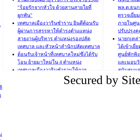
วารินชำราบ จัดโครงการอบรมอาชีพ
เด็กเล็ก 
"ร้อยรักจากหัวใจ ด้วยสานสายใยที่
พล.ต.ธนกฤ
ระยะสั้น ประจำปี 2568 (หลักสูตรการ
เทศบาลเม
ผูกพัน"
ตรวจเยี่ย
ถักทอผลิตภัณฑ์จากถุงพลาสติก)
ปรึกษาหาร
เทศบาลเมืองวารินชำราบ ยินดีต้อนรับ
ภายในศูนย
น
วัยขององค
ผู้ผ่านการสรรหาให้ดำรงตำแแหน่ง
ปรับปรุงค
บทความ อื่นๆ ...
สายงานผู้บริหาร ตำแหน่งรองปลัด
นายกเหล่
บทความ อื่นๆ ..
เทศบาล และหัวหน้าสำนักปลัดเทศบาล
ได้เข้าเยี
ต้อนรับเจ้าหน้าที่เทศบาลใหม่ซึ่งได้รับ
ศูนย์พักพ
โอน ย้ายมาใหม่ใน 4 ตำแหน่ง
และมอบวั
เทศบาลเมืองวารินชำราบให้การ
สนับสนุน
Secured by Si
ต้อนรับพนักงานเทศบาลผู้ผ่านการ
ภัยน้ำท่ว
สรรหาให้ดำรงตำแหน่งสายงานผู้
ภาพบรรย
ิ
บริหาร จำนวน 4 ท่าน
ยังชีพ ที
อ
ต้อนรับเจ้าหน้าที่เทศบาลใหม่ซึ่งได้รับ
ในวันที่ 9
โอน ย้ายมาใหม่ใน 2 ตำแหน่ง
ต้อนรับร้
รองนายกร
บทความ อื่นๆ ...
กระทรวงเ
ติดตามสถา
ม