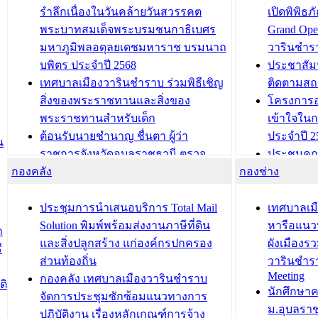
รำลึกเนื่องในวันคล้ายวันสวรรคต
เปิดพิพิธ
พระบาทสมเด็จพระบรมชนกาธิเบศร
Grand Ope
มหาภูมิพลอดุลยเดชมหาราช บรมนาถ
วารินชำร
บพิตร ประจำปี 2568
ประชาสัมพ
เทศบาลเมืองวารินชำราบ ร่วมพิธีเชิญ
ติดตามสถ
สิ่งของพระราชทานและสิ่งของ
โครงการอ
พระราชทานสำหรับเด็ก
เข้าใจใน
ต้อนรับนายชำนาญ ชื่นตา ผู้ว่า
ประจำปี 2
น
ราชการจังหวัดอุบลราชธานี ตรวจ
ประชุมคณ
กองคลัง
ความเรียบร้อยของสถานที่ในการเตรี
กองช่าง
ความเสี่ย
ยมต้อนรับ พลเอกประยุทธ์ จันโอชา
ประจำปี 25
องคมนตรี
ประชุมทีมว
ประชุมการนำเสนอบริการ Total Mail
เทศบาลเม
สำนักทะเบียนท้องถิ่นเทศบาลเมือง
ชีวา สร้าง
Solution พิมพ์พร้อมส่งงานภาษีที่ดิน
หารือแนว
ก
วารินชำราบ ดำเนินการมอบทะเบียน
ขับเคลื่อ
และสิ่งปลูกสร้าง แก่องค์กรปกครอง
ผังเมืองร
ี
บ้าน ทร.14 และบัตรประจำตัว
“เมืองแห่ง
ส่วนท้องถิ่น
วารินชำร
Meeting
ประชาชนบุคคลประเภท 8 แก่บุคคลที่
กองคลัง เทศบาลเมืองวารินชำราบ
ติ
บทความ อื่นๆ ..
นักศึกษา
ได้รับการเพิ่มชื่อในทะเบียนบ้าน
จัดการประชุมซักซ้อมแนวทางการ
ม.อุบลรา
(ท.ร.14) กรณีคนไม่มีสัญชาติไทยได้รับ
ปฏิบัติงาน เรื่องหลักเกณฑ์การจ้าง