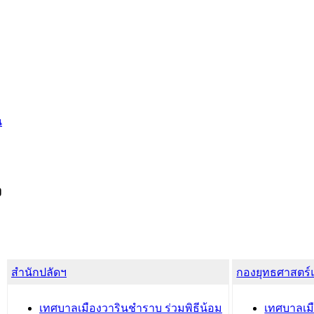
น
ง
สำนักปลัดฯ
กองยุทธศาสตร
เทศบาลเมืองวารินชำราบ ร่วมพิธีน้อม
เทศบาลเมื