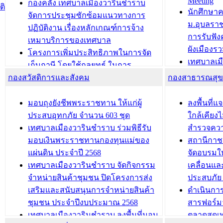
Meeting
ประชาชนบุคคลประเภท 8 แก่บุคคลที่
กองคลัง เทศบาลเมืองวารินชำราบ
ติ
บทความ อื่นๆ ..
นักศึกษา
ได้รับการเพิ่มชื่อในทะเบียนบ้าน
จัดการประชุมซักซ้อมแนวทางการ
ม.อุบลรา
(ท.ร.14) กรณีคนไม่มีสัญชาติไทยได้รับ
ปฏิบัติงาน เรื่องหลักเกณฑ์การจ้าง
การรับฟั
อนุญาตให้มีถิ่นที่อยู่
เหมาบริการของเทศบาล
ผังเมือง
ประชุมคณะกรรมการประเมินผลการ
โครงการเพิ่มประสิทธิภาพในการจัด
เทศบาลเม
ควบคุมภายในของ สำนัก/กอง/
เก็บภาษี โดยใช้กลยุทธ์ ในการ
โครงการจ
โรงเรียน/ศูนย์พัฒนาเด็กเล็ก/สถานธนา
กองสวัสดิการและสังคม
พัฒนาการจัดเก็บรายได้ ประจำปี พ.ศ.
กองสาธารณสุ
สัญญาณบ
2568
นุบาล
เทศบาลเมืองวารินชำราบ ร่วมการ
เทศบาลเม
มอบถุงยังชีพพระราชทาน ให้แก่ผู้
ลงพื้นที
บทความ อื่นๆ ...
ประชุมวิชาการระดับนานาชาติและ
รับฟังควา
ประสบอุทกภัย จำนวน 603 ชุด
ใกล้เคียง
นิทรรศการด้านนวัตกรรมท้องถิ่น 2568
ผังเมืองร
เทศบาลเมืองวารินชำราบ ร่วมพิธีรับ
สำรวจคว
และรับรางวัลทีมนักวิจัยดีเด่นจาก
วารินชำราบ
มอบเงินพระราชทานกองทุนแม่ของ
สถานีกาชา
นวัตกรรมโครงการทะเบียนภาษีป้าย
เทศบาลเม
แผ่นดิน ประจำปี 2568
จัดอบรมให
ประชุมผู้เช่าอาคารพาณิชย์ บริเวณ
ซักซ้อมแ
เทศบาลเมืองวารินชำราบ จัดกิจกรรม
เคลื่อนแล
ถนนเกษมสุขและถนนประทุมเทพภักดี
ประโยชน์ใน
จำหน่ายสินค้าชุมชน ปิดโครงการส่ง
ประสบภัย 
เสริมและสนับสนุนการจำหน่ายสินค้า
ดำเนินกา
บทความ อื่นๆ ...
บทความ อื่นๆ ..
ชุมชน ประจำปีงบประมาณ 2568
สารฟอร์ม
เทศบาลเมืองวารินชำราบ ลงพื้นที่มอบ
ตลาดสดเทศ