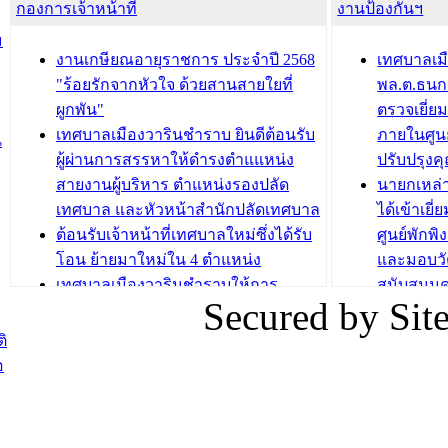
กองการเจ้าหน้าที่
น้ำดื่มแก่ผู้พักอาศัย ณ ศูนย์พักพิง
งานป้องกันฯ
วารินชำร
ชั่วคราว
กิจกรรมส
ม
กองสวัสดิการสังคม เทศบาลเมือง
ถนนแก่เด
งานเกษียณอายุราชการ ประจำปี 2568
เทศบาลเม
วารินชำราบ จัดโครงการอบรมอาชีพ
เด็กเล็ก 
"ร้อยรักจากหัวใจ ด้วยสานสายใยที่
พล.ต.ธนกฤ
ระยะสั้น ประจำปี 2568 (หลักสูตรการ
เทศบาลเม
ผูกพัน"
ตรวจเยี่ย
ถักทอผลิตภัณฑ์จากถุงพลาสติก)
ปรึกษาหาร
เทศบาลเมืองวารินชำราบ ยินดีต้อนรับ
ภายในศูนย
น
วัยขององค
ผู้ผ่านการสรรหาให้ดำรงตำแแหน่ง
ปรับปรุงค
บทความ อื่นๆ ...
สายงานผู้บริหาร ตำแหน่งรองปลัด
นายกเหล่
บทความ อื่นๆ ..
เทศบาล และหัวหน้าสำนักปลัดเทศบาล
ได้เข้าเยี
ต้อนรับเจ้าหน้าที่เทศบาลใหม่ซึ่งได้รับ
ศูนย์พักพ
โอน ย้ายมาใหม่ใน 4 ตำแหน่ง
และมอบวั
เทศบาลเมืองวารินชำราบให้การ
สนับสนุน
Secured by Si
ต้อนรับพนักงานเทศบาลผู้ผ่านการ
ภัยน้ำท่ว
สรรหาให้ดำรงตำแหน่งสายงานผู้
ภาพบรรย
ิ
บริหาร จำนวน 4 ท่าน
ยังชีพ ที
อ
ต้อนรับเจ้าหน้าที่เทศบาลใหม่ซึ่งได้รับ
ในวันที่ 9
โอน ย้ายมาใหม่ใน 2 ตำแหน่ง
ต้อนรับร้
รองนายกร