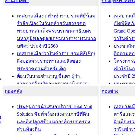
สำนักปลัดฯ
กองยุทธศาสตร
เทศบาลเมืองวารินชำราบ ร่วมพิธีน้อม
เทศบาลเมื
รำลึกเนื่องในวันคล้ายวันสวรรคต
เปิดพิพิธ
พระบาทสมเด็จพระบรมชนกาธิเบศร
Grand Ope
มหาภูมิพลอดุลยเดชมหาราช บรมนาถ
วารินชำร
บพิตร ประจำปี 2568
ประชาสัมพ
เทศบาลเมืองวารินชำราบ ร่วมพิธีเชิญ
ติดตามสถ
สิ่งของพระราชทานและสิ่งของ
โครงการอ
พระราชทานสำหรับเด็ก
เข้าใจใน
ต้อนรับนายชำนาญ ชื่นตา ผู้ว่า
ประจำปี 2
น
ราชการจังหวัดอุบลราชธานี ตรวจ
ประชุมคณ
กองคลัง
ความเรียบร้อยของสถานที่ในการเตรี
กองช่าง
ความเสี่ย
ยมต้อนรับ พลเอกประยุทธ์ จันโอชา
ประจำปี 25
องคมนตรี
ประชุมทีมว
ประชุมการนำเสนอบริการ Total Mail
เทศบาลเม
สำนักทะเบียนท้องถิ่นเทศบาลเมือง
ชีวา สร้าง
Solution พิมพ์พร้อมส่งงานภาษีที่ดิน
หารือแนว
ก
วารินชำราบ ดำเนินการมอบทะเบียน
ขับเคลื่อ
และสิ่งปลูกสร้าง แก่องค์กรปกครอง
ผังเมืองร
ี
บ้าน ทร.14 และบัตรประจำตัว
“เมืองแห่ง
ส่วนท้องถิ่น
วารินชำร