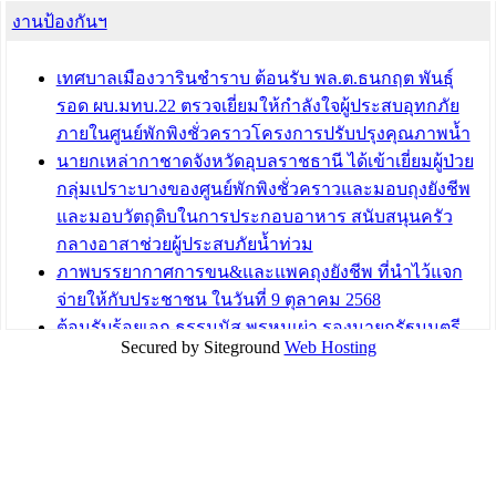
งานป้องกันฯ
เทศบาลเมืองวารินชำราบ ร่วมประชุมปรึกษาหารือการ
ขับเคลื่อนสังคมผู้สูงวัยขององค์กรปกครองส่วนท้องถิ่น
เทศบาลเมืองวารินชำราบ ต้อนรับ พล.ต.ธนกฤต พันธุ์
บทความ อื่นๆ ...
รอด ผบ.มทบ.22 ตรวจเยี่ยมให้กำลังใจผู้ประสบอุทกภัย
ภายในศูนย์พักพิงชั่วคราวโครงการปรับปรุงคุณภาพน้ำ
นายกเหล่ากาชาดจังหวัดอุบลราชธานี ได้เข้าเยี่ยมผู้ป่วย
กลุ่มเปราะบางของศูนย์พักพิงชั่วคราวและมอบถุงยังชีพ
และมอบวัตถุดิบในการประกอบอาหาร สนับสนุนครัว
กลางอาสาช่วยผู้ประสบภัยน้ำท่วม
ภาพบรรยากาศการขน&และแพคถุงยังชีพ ที่นำไว้แจก
จ่ายให้กับประชาชน ในวันที่ 9 ตุลาคม 2568
ต้อนรับร้อยเอก ธรรมนัส พรหมเผ่า รองนายกรัฐมนตรี
Secured by Siteground
Web Hosting
และรัฐมนตรีว่าการกระทรวงเกษตรและสหกรณ์ ลงพื้นที่
ติดตามสถานการณ์น้ำในพื้นที่จังหวัดอุบลราชธานี
สส.กิตติ์ธัญญา วาจาดี ร่วมกับ บ.แสนสิริ และนายก
อบจ.สุราษฎร์ธานี นำถุงยังชีพมามอบให้แก่ผู้ได้รับผลกระ
ทบน้ำท่วมในพื้นที่เทศบาลเมืองวารินชำราบ