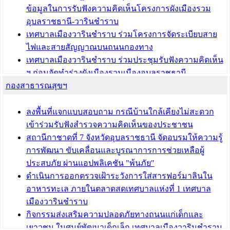
ข้อมูลในการรับฟังความคิดเห็นโครงการผังเมืองรวม
อุบลราชธานี-วารินชำราบ
เทศบาลเมืองวารินชำราบ ร่วมโครงการจัดระเบียบสาย
ไฟและสายสัญญาณบนถนนกองทาง
เทศบาลเมืองวารินชำราบ ร่วมประชุมรับฟังความคิดเห็น
ฯ ก่อนจัดทำร่างผังเมืองรวมเมืองอุบลราชธานี -
กองสาธารณสุขฯ
วารินชำราบ ครั้งที่ 3
เทศบาลเมืองวารินชำราบ ร่วมประชุมซักซ้อมแนวทาง
การขออนุญาตเข้าทำประโยชน์ในพื้นที่ป่าไม้
ลงพื้นที่แจกแบบสอบถาม กรณีบ้านใกล้เคียงไม่สะดวก
เข้าร่วมรับฟังสำรวจความคิดเห็นของประชาชน
บทความ อื่นๆ ...
สถานีกาชาดที่ 7 จังหวัดอุบลราชธานี จัดอบรมให้ความรู้
การพัฒนา ขับเคลื่อนและบูรณาการการช่วยเหลือผู้
ประสบภัย ผ่านแอปพลิเคชัน "พ้นภัย"
ดำเนินการออกตรวจเฝ้าระวังการใส่สารฟอร์มาลินใน
อาหารทะเล ภายในตลาดสดเทศบาลแห่งที่ 1 เทศบาล
เมืองวารินชำราบ
กิจกรรมส่งเสริมความปลอดภัยทางถนนแก่เด็กและ
เยาวชน ในศูนย์พัฒนาเด็กเล็ก เทศบาลเมืองวารินชำราบ