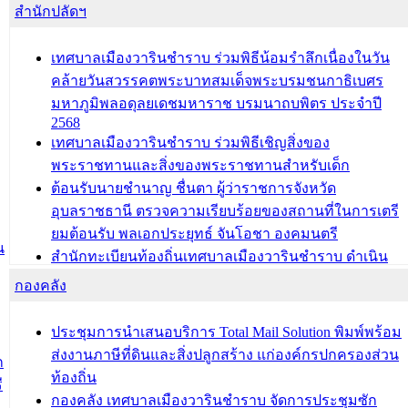
สำนักปลัดฯ
เทศบาลเมืองวารินชำราบ ร่วมพิธีน้อมรำลึกเนื่องในวัน
คล้ายวันสวรรคตพระบาทสมเด็จพระบรมชนกาธิเบศร
มหาภูมิพลอดุลยเดชมหาราช บรมนาถบพิตร ประจำปี
2568
เทศบาลเมืองวารินชำราบ ร่วมพิธีเชิญสิ่งของ
พระราชทานและสิ่งของพระราชทานสำหรับเด็ก
ต้อนรับนายชำนาญ ชื่นตา ผู้ว่าราชการจังหวัด
อุบลราชธานี ตรวจความเรียบร้อยของสถานที่ในการเตรี
ยมต้อนรับ พลเอกประยุทธ์ จันโอชา องคมนตรี
น
สำนักทะเบียนท้องถิ่นเทศบาลเมืองวารินชำราบ ดำเนิน
การมอบทะเบียนบ้าน ทร.14 และบัตรประจำตัวประชาชน
กองคลัง
บุคคลประเภท 8 แก่บุคคลที่ได้รับการเพิ่มชื่อในทะเบียน
บ้าน (ท.ร.14) กรณีคนไม่มีสัญชาติไทยได้รับอนุญาตให้มี
ประชุมการนำเสนอบริการ Total Mail Solution พิมพ์พร้อม
ถิ่นที่อยู่
ส่งงานภาษีที่ดินและสิ่งปลูกสร้าง แก่องค์กรปกครองส่วน
ก
ประชุมคณะกรรมการประเมินผลการควบคุมภายในของ
ท้องถิ่น
ี
สำนัก/กอง/โรงเรียน/ศูนย์พัฒนาเด็กเล็ก/สถานธนานุบาล
กองคลัง เทศบาลเมืองวารินชำราบ จัดการประชุมซัก