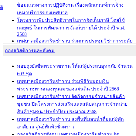
ซ้อมแนวทางการปฏิบัติงาน เรื่องหลักเกณฑ์การจ้าง
บทความ อื่นๆ ...
ติ
เหมาบริการของเทศบาล
โครงการเพิ่มประสิทธิภาพในการจัดเก็บภาษี โดยใช้
กลยุทธ์ ในการพัฒนาการจัดเก็บรายได้ ประจำปี พ.ศ.
2568
เทศบาลเมืองวารินชำราบ ร่วมการประชุมวิชาการระดับ
นานาชาติและนิทรรศการด้านนวัตกรรมท้องถิ่น 2568
กองสวัสดิการและสังคม
และรับรางวัลทีมนักวิจัยดีเด่นจากนวัตกรรมโครงการ
ทะเบียนภาษีป้าย
มอบถุงยังชีพพระราชทาน ให้แก่ผู้ประสบอุทกภัย จำนวน
ประชุมผู้เช่าอาคารพาณิชย์ บริเวณถนนเกษมสุขและ
603 ชุด
ถนนประทุมเทพภักดี
เทศบาลเมืองวารินชำราบ ร่วมพิธีรับมอบเงิน
พระราชทานกองทุนแม่ของแผ่นดิน ประจำปี 2568
บทความ อื่นๆ ...
เทศบาลเมืองวารินชำราบ จัดกิจกรรมจำหน่ายสินค้า
ชุมชน ปิดโครงการส่งเสริมและสนับสนุนการจำหน่าย
สินค้าชุมชน ประจำปีงบประมาณ 2568
เทศบาลเมืองวารินชำราบ ลงพื้นที่มอบน้ำดื่มแก่ผู้พัก
อาศัย ณ ศูนย์พักพิงชั่วคราว
กองสวัสดิการสังคม เทศบาลเมืองวารินชำราบ จัด