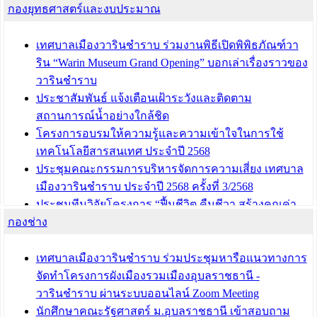
กองยุทธศาสตร์และงบประมาณ
เทศบาลเมืองวารินชำราบ ร่วมงานพิธีเปิดพิพิธภัณฑ์วา
ริน “Warin Museum Grand Opening” บอกเล่าเรื่องราวของ
วารินชำราบ
ประชาสัมพันธ์ แจ้งเตือนเฝ้าระวังและติดตาม
สถานการณ์น้ำอย่างใกล้ชิด
โครงการอบรมให้ความรู้และความเข้าใจในการใช้
เทคโนโลยีสารสนเทศ ประจำปี 2568
ประชุมคณะกรรมการบริหารจัดการความเสี่ยง เทศบาล
เมืองวารินชำราบ ประจำปี 2568 ครั้งที่ 3/2568
ประชุมทีมวิจัยโครงการ “ฟื้นชีวิต คืนชีวา สร้างคุณค่า
กองช่าง
เมืองวาริน” เพื่อร่วมขับเคลื่อนเมืองวารินชำราบให้เป็น
“เมืองแห่งการเรียนรู้”
เทศบาลเมืองวารินชำราบ ร่วมประชุมหารือแนวทางการ
บทความ อื่นๆ ...
จัดทำโครงการผังเมืองรวมเมืองอุบลราชธานี -
วารินชำราบ ผ่านระบบออนไลน์ Zoom Meeting
นักศึกษาคณะรัฐศาสตร์ ม.อุบลราชธานี เข้าสอบถาม