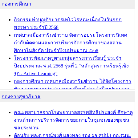
กองการศึกษา
กิจกรรมทำบุญตักบาตรเทโวโรหณะเนื่องในวันออก
พรรษา ประจำปี 2568
เทศบาลเมืองวารินชำราบ จัดการอบรมโครงการนิเทศ
กำกับติดตามและการบริหารจัดการศึกษาของสถาน
ศึกษาในสังกัด ประจำปีงบประมาณ 2568
โครงการพัฒนาครูตามกลุ่มสาระการเรียนรู้ ประจำ
ปีงบประมาณ พ.ศ. 2568 รุ่นที่ 2 “หลักสูตรการเรียนรู้เชิง
รุก : Active Learning”
กองการศึกษา เทศบาลเมืองวารินชำราบ ได้จัดโครงการ
พัฒนาครูตามกลุ่มสาระการเรียนรู้ ประจำปีงบประมาณ
กองช่างสุขาภิบาล
พ.ศ. 2568
ผอ.กองการศึกษา เทศบาลเมืองวารินชำราบ เข้ารับโล่
รางวัลผู้อำนวยการสำนัก/กองการศึกษาดีเด่น ในงาน
คณะพยาบาลจากโรงพยาบาลสรรพสิทธิประสงค์ ศึกษาดู
แข่งขันทักษะทางวิชาการและงานมหกรรมการจัดการ
งานด้านการบริหารจัดการขยะภายในชุมชนของชุมชน
ศึกษาท้องถิ่น ระดับประเทศครั้งที่ 14 ประจำปี 2568
ชลประทาน
ต้อนรับ พล.ต.กรณ์พงศ์ แสงทอง รอง ผอ.ศปป.1 กอ.รมน.