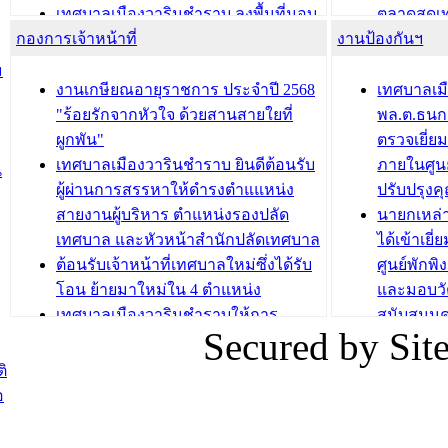
เทศบาลเมืองวารินชำราบ ลงพื้นที่มอบ
ตลาดสดเทศ
กองการเจ้าหน้าที่
น้ำดื่มแก่ผู้พักอาศัย ณ ศูนย์พักพิง
งานป้องกันฯ
วารินชำร
ชั่วคราว
กิจกรรมส
ม
กองสวัสดิการสังคม เทศบาลเมือง
ถนนแก่เด
งานเกษียณอายุราชการ ประจำปี 2568
เทศบาลเม
วารินชำราบ จัดโครงการอบรมอาชีพ
เด็กเล็ก 
"ร้อยรักจากหัวใจ ด้วยสานสายใยที่
พล.ต.ธนกฤ
ระยะสั้น ประจำปี 2568 (หลักสูตรการ
เทศบาลเม
ผูกพัน"
ตรวจเยี่ย
ถักทอผลิตภัณฑ์จากถุงพลาสติก)
ปรึกษาหาร
เทศบาลเมืองวารินชำราบ ยินดีต้อนรับ
ภายในศูนย
น
วัยขององค
ผู้ผ่านการสรรหาให้ดำรงตำแแหน่ง
ปรับปรุงค
บทความ อื่นๆ ...
สายงานผู้บริหาร ตำแหน่งรองปลัด
นายกเหล่
บทความ อื่นๆ ..
เทศบาล และหัวหน้าสำนักปลัดเทศบาล
ได้เข้าเยี
ต้อนรับเจ้าหน้าที่เทศบาลใหม่ซึ่งได้รับ
ศูนย์พักพ
โอน ย้ายมาใหม่ใน 4 ตำแหน่ง
และมอบวั
เทศบาลเมืองวารินชำราบให้การ
สนับสนุน
Secured by Si
ต้อนรับพนักงานเทศบาลผู้ผ่านการ
ภัยน้ำท่ว
สรรหาให้ดำรงตำแหน่งสายงานผู้
ภาพบรรย
ิ
บริหาร จำนวน 4 ท่าน
ยังชีพ ที
อ
ต้อนรับเจ้าหน้าที่เทศบาลใหม่ซึ่งได้รับ
ในวันที่ 9
โอน ย้ายมาใหม่ใน 2 ตำแหน่ง
ต้อนรับร้