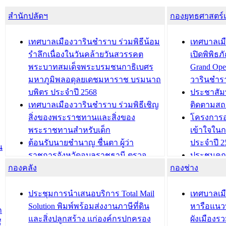
สำนักปลัดฯ
กองยุทธศาสตร
เทศบาลเมืองวารินชำราบ ร่วมพิธีน้อม
เทศบาลเมื
รำลึกเนื่องในวันคล้ายวันสวรรคต
เปิดพิพิธ
พระบาทสมเด็จพระบรมชนกาธิเบศร
Grand Ope
มหาภูมิพลอดุลยเดชมหาราช บรมนาถ
วารินชำร
บพิตร ประจำปี 2568
ประชาสัมพ
เทศบาลเมืองวารินชำราบ ร่วมพิธีเชิญ
ติดตามสถ
สิ่งของพระราชทานและสิ่งของ
โครงการอ
พระราชทานสำหรับเด็ก
เข้าใจใน
ต้อนรับนายชำนาญ ชื่นตา ผู้ว่า
ประจำปี 2
น
ราชการจังหวัดอุบลราชธานี ตรวจ
ประชุมคณ
กองคลัง
ความเรียบร้อยของสถานที่ในการเตรี
กองช่าง
ความเสี่ย
ยมต้อนรับ พลเอกประยุทธ์ จันโอชา
ประจำปี 25
องคมนตรี
ประชุมทีมว
ประชุมการนำเสนอบริการ Total Mail
เทศบาลเม
สำนักทะเบียนท้องถิ่นเทศบาลเมือง
ชีวา สร้าง
Solution พิมพ์พร้อมส่งงานภาษีที่ดิน
หารือแนว
ก
วารินชำราบ ดำเนินการมอบทะเบียน
ขับเคลื่อ
และสิ่งปลูกสร้าง แก่องค์กรปกครอง
ผังเมืองร
ี