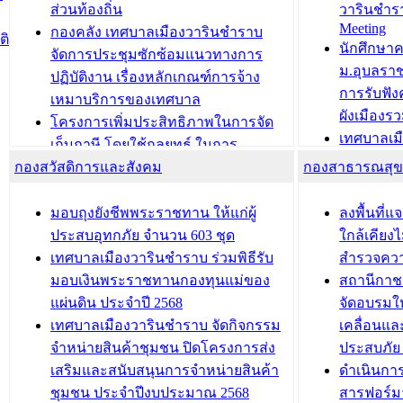
บ้าน ทร.14 และบัตรประจำตัว
“เมืองแห่ง
ส่วนท้องถิ่น
วารินชำร
Meeting
ประชาชนบุคคลประเภท 8 แก่บุคคลที่
กองคลัง เทศบาลเมืองวารินชำราบ
ติ
บทความ อื่นๆ ..
นักศึกษา
ได้รับการเพิ่มชื่อในทะเบียนบ้าน
จัดการประชุมซักซ้อมแนวทางการ
ม.อุบลรา
(ท.ร.14) กรณีคนไม่มีสัญชาติไทยได้รับ
ปฏิบัติงาน เรื่องหลักเกณฑ์การจ้าง
การรับฟั
อนุญาตให้มีถิ่นที่อยู่
เหมาบริการของเทศบาล
ผังเมือง
ประชุมคณะกรรมการประเมินผลการ
โครงการเพิ่มประสิทธิภาพในการจัด
เทศบาลเม
ควบคุมภายในของ สำนัก/กอง/
เก็บภาษี โดยใช้กลยุทธ์ ในการ
โครงการจ
โรงเรียน/ศูนย์พัฒนาเด็กเล็ก/สถานธนา
กองสวัสดิการและสังคม
พัฒนาการจัดเก็บรายได้ ประจำปี พ.ศ.
กองสาธารณสุ
สัญญาณบ
2568
นุบาล
เทศบาลเมืองวารินชำราบ ร่วมการ
เทศบาลเม
มอบถุงยังชีพพระราชทาน ให้แก่ผู้
ลงพื้นที
บทความ อื่นๆ ...
ประชุมวิชาการระดับนานาชาติและ
รับฟังควา
ประสบอุทกภัย จำนวน 603 ชุด
ใกล้เคียง
นิทรรศการด้านนวัตกรรมท้องถิ่น 2568
ผังเมืองร
เทศบาลเมืองวารินชำราบ ร่วมพิธีรับ
สำรวจคว
และรับรางวัลทีมนักวิจัยดีเด่นจาก
วารินชำราบ
มอบเงินพระราชทานกองทุนแม่ของ
สถานีกาชา
นวัตกรรมโครงการทะเบียนภาษีป้าย
เทศบาลเม
แผ่นดิน ประจำปี 2568
จัดอบรมให
ประชุมผู้เช่าอาคารพาณิชย์ บริเวณ
ซักซ้อมแ
เทศบาลเมืองวารินชำราบ จัดกิจกรรม
เคลื่อนแล
ถนนเกษมสุขและถนนประทุมเทพภักดี
ประโยชน์ใน
จำหน่ายสินค้าชุมชน ปิดโครงการส่ง
ประสบภัย 
เสริมและสนับสนุนการจำหน่ายสินค้า
ดำเนินกา
บทความ อื่นๆ ...
บทความ อื่นๆ ..
ชุมชน ประจำปีงบประมาณ 2568
สารฟอร์ม