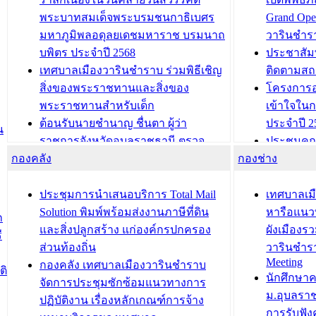
พระบาทสมเด็จพระบรมชนกาธิเบศร
Grand Ope
มหาภูมิพลอดุลยเดชมหาราช บรมนาถ
วารินชำร
บพิตร ประจำปี 2568
ประชาสัมพ
เทศบาลเมืองวารินชำราบ ร่วมพิธีเชิญ
ติดตามสถ
สิ่งของพระราชทานและสิ่งของ
โครงการอ
พระราชทานสำหรับเด็ก
เข้าใจใน
ต้อนรับนายชำนาญ ชื่นตา ผู้ว่า
ประจำปี 2
น
ราชการจังหวัดอุบลราชธานี ตรวจ
ประชุมคณ
กองคลัง
ความเรียบร้อยของสถานที่ในการเตรี
กองช่าง
ความเสี่ย
ยมต้อนรับ พลเอกประยุทธ์ จันโอชา
ประจำปี 25
องคมนตรี
ประชุมทีมว
ประชุมการนำเสนอบริการ Total Mail
เทศบาลเม
สำนักทะเบียนท้องถิ่นเทศบาลเมือง
ชีวา สร้าง
Solution พิมพ์พร้อมส่งงานภาษีที่ดิน
หารือแนว
ก
วารินชำราบ ดำเนินการมอบทะเบียน
ขับเคลื่อ
และสิ่งปลูกสร้าง แก่องค์กรปกครอง
ผังเมืองร
ี
บ้าน ทร.14 และบัตรประจำตัว
“เมืองแห่ง
ส่วนท้องถิ่น
วารินชำร
Meeting
ประชาชนบุคคลประเภท 8 แก่บุคคลที่
กองคลัง เทศบาลเมืองวารินชำราบ
ติ
บทความ อื่นๆ ..
นักศึกษา
ได้รับการเพิ่มชื่อในทะเบียนบ้าน
จัดการประชุมซักซ้อมแนวทางการ
ม.อุบลรา
(ท.ร.14) กรณีคนไม่มีสัญชาติไทยได้รับ
ปฏิบัติงาน เรื่องหลักเกณฑ์การจ้าง
การรับฟั