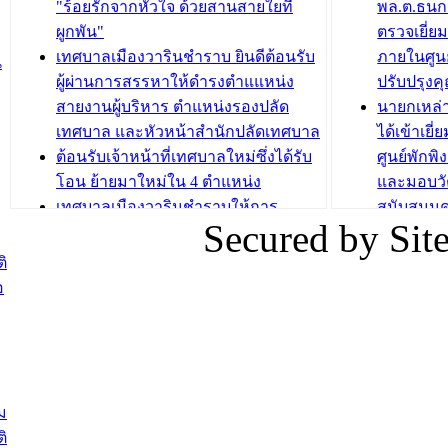
วารินชำราบ จัดโครงการอบรมอาชีพ
เด็กเล็ก 
"ร้อยรักจากหัวใจ ด้วยสานสายใยที่
พล.ต.ธนกฤ
ระยะสั้น ประจำปี 2568 (หลักสูตรการ
เทศบาลเม
ผูกพัน"
ตรวจเยี่ย
ถักทอผลิตภัณฑ์จากถุงพลาสติก)
ปรึกษาหาร
เทศบาลเมืองวารินชำราบ ยินดีต้อนรับ
ภายในศูนย
น
วัยขององค
ผู้ผ่านการสรรหาให้ดำรงตำแแหน่ง
ปรับปรุงค
บทความ อื่นๆ ...
สายงานผู้บริหาร ตำแหน่งรองปลัด
นายกเหล่
บทความ อื่นๆ ..
เทศบาล และหัวหน้าสำนักปลัดเทศบาล
ได้เข้าเยี
ต้อนรับเจ้าหน้าที่เทศบาลใหม่ซึ่งได้รับ
ศูนย์พักพ
โอน ย้ายมาใหม่ใน 4 ตำแหน่ง
และมอบวั
เทศบาลเมืองวารินชำราบให้การ
สนับสนุน
Secured by Si
ต้อนรับพนักงานเทศบาลผู้ผ่านการ
ภัยน้ำท่ว
สรรหาให้ดำรงตำแหน่งสายงานผู้
ภาพบรรย
ิ
บริหาร จำนวน 4 ท่าน
ยังชีพ ที
อ
ต้อนรับเจ้าหน้าที่เทศบาลใหม่ซึ่งได้รับ
ในวันที่ 9
โอน ย้ายมาใหม่ใน 2 ตำแหน่ง
ต้อนรับร้
รองนายกร
บทความ อื่นๆ ...
กระทรวงเ
ติดตามสถา
ม
อุบลราชธ
ิ