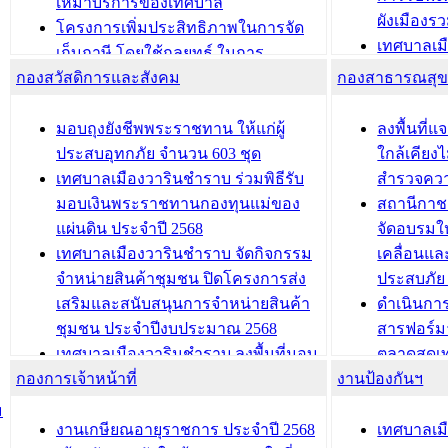
อนุญาตให้มีถิ่นที่อยู่
เหมาบริการของเทศบาล
ผังเมือง
ประชุมคณะกรรมการประเมินผลการ
โครงการเพิ่มประสิทธิภาพในการจัด
เทศบาลเม
ควบคุมภายในของ สำนัก/กอง/
เก็บภาษี โดยใช้กลยุทธ์ ในการ
โครงการจ
โรงเรียน/ศูนย์พัฒนาเด็กเล็ก/สถานธนา
กองสวัสดิการและสังคม
พัฒนาการจัดเก็บรายได้ ประจำปี พ.ศ.
กองสาธารณสุ
สัญญาณบ
2568
นุบาล
เทศบาลเมืองวารินชำราบ ร่วมการ
เทศบาลเม
มอบถุงยังชีพพระราชทาน ให้แก่ผู้
ลงพื้นที
บทความ อื่นๆ ...
ประชุมวิชาการระดับนานาชาติและ
รับฟังควา
ประสบอุทกภัย จำนวน 603 ชุด
ใกล้เคียง
นิทรรศการด้านนวัตกรรมท้องถิ่น 2568
ผังเมืองร
เทศบาลเมืองวารินชำราบ ร่วมพิธีรับ
สำรวจคว
และรับรางวัลทีมนักวิจัยดีเด่นจาก
วารินชำราบ
มอบเงินพระราชทานกองทุนแม่ของ
สถานีกาชา
นวัตกรรมโครงการทะเบียนภาษีป้าย
เทศบาลเม
แผ่นดิน ประจำปี 2568
จัดอบรมให
ประชุมผู้เช่าอาคารพาณิชย์ บริเวณ
ซักซ้อมแ
เทศบาลเมืองวารินชำราบ จัดกิจกรรม
เคลื่อนแล
ถนนเกษมสุขและถนนประทุมเทพภักดี
ประโยชน์ใน
จำหน่ายสินค้าชุมชน ปิดโครงการส่ง
ประสบภัย 
เสริมและสนับสนุนการจำหน่ายสินค้า
ดำเนินกา
บทความ อื่นๆ ...
บทความ อื่นๆ ..
ชุมชน ประจำปีงบประมาณ 2568
สารฟอร์ม
เทศบาลเมืองวารินชำราบ ลงพื้นที่มอบ
ตลาดสดเทศ
กองการเจ้าหน้าที่
น้ำดื่มแก่ผู้พักอาศัย ณ ศูนย์พักพิง
งานป้องกันฯ
วารินชำร
ชั่วคราว
กิจกรรมส
ม
กองสวัสดิการสังคม เทศบาลเมือง
ถนนแก่เด
งานเกษียณอายุราชการ ประจำปี 2568
เทศบาลเม