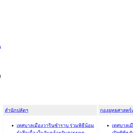
น
ง
สำนักปลัดฯ
กองยุทธศาสตร
เทศบาลเมืองวารินชำราบ ร่วมพิธีน้อม
เทศบาลเมื
รำลึกเนื่องในวันคล้ายวันสวรรคต
เปิดพิพิธ