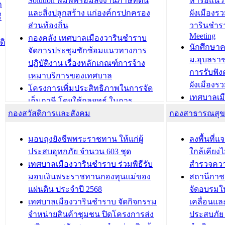
Solution พิมพ์พร้อมส่งงานภาษีที่ดิน
หารือแนว
ก
วารินชำราบ ดำเนินการมอบทะเบียน
ขับเคลื่อ
และสิ่งปลูกสร้าง แก่องค์กรปกครอง
ผังเมืองร
ี
บ้าน ทร.14 และบัตรประจำตัว
“เมืองแห่ง
ส่วนท้องถิ่น
วารินชำร
Meeting
ประชาชนบุคคลประเภท 8 แก่บุคคลที่
กองคลัง เทศบาลเมืองวารินชำราบ
ติ
บทความ อื่นๆ ..
นักศึกษา
ได้รับการเพิ่มชื่อในทะเบียนบ้าน
จัดการประชุมซักซ้อมแนวทางการ
ม.อุบลรา
(ท.ร.14) กรณีคนไม่มีสัญชาติไทยได้รับ
ปฏิบัติงาน เรื่องหลักเกณฑ์การจ้าง
การรับฟั
อนุญาตให้มีถิ่นที่อยู่
เหมาบริการของเทศบาล
ผังเมือง
ประชุมคณะกรรมการประเมินผลการ
โครงการเพิ่มประสิทธิภาพในการจัด
เทศบาลเม
ควบคุมภายในของ สำนัก/กอง/
เก็บภาษี โดยใช้กลยุทธ์ ในการ
โครงการจ
โรงเรียน/ศูนย์พัฒนาเด็กเล็ก/สถานธนา
กองสวัสดิการและสังคม
พัฒนาการจัดเก็บรายได้ ประจำปี พ.ศ.
กองสาธารณสุ
สัญญาณบ
2568
นุบาล
เทศบาลเมืองวารินชำราบ ร่วมการ
เทศบาลเม
มอบถุงยังชีพพระราชทาน ให้แก่ผู้
ลงพื้นที
บทความ อื่นๆ ...
ประชุมวิชาการระดับนานาชาติและ
รับฟังควา
ประสบอุทกภัย จำนวน 603 ชุด
ใกล้เคียง
นิทรรศการด้านนวัตกรรมท้องถิ่น 2568
ผังเมืองร
เทศบาลเมืองวารินชำราบ ร่วมพิธีรับ
สำรวจคว
และรับรางวัลทีมนักวิจัยดีเด่นจาก
วารินชำราบ
มอบเงินพระราชทานกองทุนแม่ของ
สถานีกาชา
นวัตกรรมโครงการทะเบียนภาษีป้าย
เทศบาลเม
แผ่นดิน ประจำปี 2568
จัดอบรมให
ประชุมผู้เช่าอาคารพาณิชย์ บริเวณ
ซักซ้อมแ
เทศบาลเมืองวารินชำราบ จัดกิจกรรม
เคลื่อนแล
ถนนเกษมสุขและถนนประทุมเทพภักดี
ประโยชน์ใน
จำหน่ายสินค้าชุมชน ปิดโครงการส่ง
ประสบภัย 