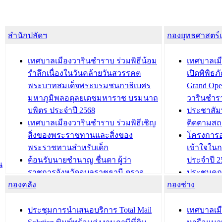
สำนักปลัดฯ
กองยุทธศาสตร
เทศบาลเมืองวารินชำราบ ร่วมพิธีน้อม
เทศบาลเมื
รำลึกเนื่องในวันคล้ายวันสวรรคต
เปิดพิพิธ
พระบาทสมเด็จพระบรมชนกาธิเบศร
Grand Ope
มหาภูมิพลอดุลยเดชมหาราช บรมนาถ
วารินชำร
บพิตร ประจำปี 2568
ประชาสัมพ
เทศบาลเมืองวารินชำราบ ร่วมพิธีเชิญ
ติดตามสถ
สิ่งของพระราชทานและสิ่งของ
โครงการอ
พระราชทานสำหรับเด็ก
เข้าใจใน
ต้อนรับนายชำนาญ ชื่นตา ผู้ว่า
ประจำปี 2
น
ราชการจังหวัดอุบลราชธานี ตรวจ
ประชุมคณ
กองคลัง
ความเรียบร้อยของสถานที่ในการเตรี
กองช่าง
ความเสี่ย
ยมต้อนรับ พลเอกประยุทธ์ จันโอชา
ประจำปี 25
องคมนตรี
ประชุมทีมว
ประชุมการนำเสนอบริการ Total Mail
เทศบาลเม
สำนักทะเบียนท้องถิ่นเทศบาลเมือง
ชีวา สร้าง