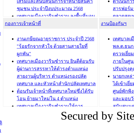
เสริมและสนับสนุนการจำหน่ายสินค้า
ดำเนินกา
บทความ อื่นๆ ...
บทความ อื่นๆ ..
ชุมชน ประจำปีงบประมาณ 2568
สารฟอร์ม
เทศบาลเมืองวารินชำราบ ลงพื้นที่มอบ
ตลาดสดเทศ
กองการเจ้าหน้าที่
น้ำดื่มแก่ผู้พักอาศัย ณ ศูนย์พักพิง
งานป้องกันฯ
วารินชำร
ชั่วคราว
กิจกรรมส
ม
กองสวัสดิการสังคม เทศบาลเมือง
ถนนแก่เด
งานเกษียณอายุราชการ ประจำปี 2568
เทศบาลเม
วารินชำราบ จัดโครงการอบรมอาชีพ
เด็กเล็ก 
"ร้อยรักจากหัวใจ ด้วยสานสายใยที่
พล.ต.ธนกฤ
ระยะสั้น ประจำปี 2568 (หลักสูตรการ
เทศบาลเม
ผูกพัน"
ตรวจเยี่ย
ถักทอผลิตภัณฑ์จากถุงพลาสติก)
ปรึกษาหาร
เทศบาลเมืองวารินชำราบ ยินดีต้อนรับ
ภายในศูนย
น
วัยขององค
ผู้ผ่านการสรรหาให้ดำรงตำแแหน่ง
ปรับปรุงค
บทความ อื่นๆ ...
สายงานผู้บริหาร ตำแหน่งรองปลัด
นายกเหล่
บทความ อื่นๆ ..
เทศบาล และหัวหน้าสำนักปลัดเทศบาล
ได้เข้าเยี
ต้อนรับเจ้าหน้าที่เทศบาลใหม่ซึ่งได้รับ
ศูนย์พักพ
โอน ย้ายมาใหม่ใน 4 ตำแหน่ง
และมอบวั
เทศบาลเมืองวารินชำราบให้การ
สนับสนุน
Secured by Si
ต้อนรับพนักงานเทศบาลผู้ผ่านการ
ภัยน้ำท่ว
สรรหาให้ดำรงตำแหน่งสายงานผู้
ภาพบรรย
ิ
บริหาร จำนวน 4 ท่าน
ยังชีพ ที
อ