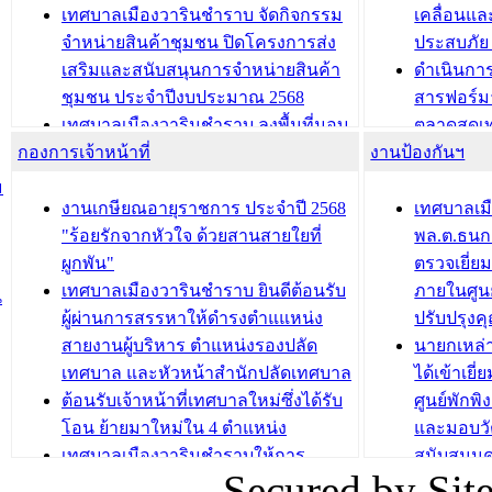
ประชุมผู้เช่าอาคารพาณิชย์ บริเวณ
ซักซ้อมแ
เทศบาลเมืองวารินชำราบ จัดกิจกรรม
เคลื่อนแล
ถนนเกษมสุขและถนนประทุมเทพภักดี
ประโยชน์ใน
จำหน่ายสินค้าชุมชน ปิดโครงการส่ง
ประสบภัย 
เสริมและสนับสนุนการจำหน่ายสินค้า
ดำเนินกา
บทความ อื่นๆ ...
บทความ อื่นๆ ..
ชุมชน ประจำปีงบประมาณ 2568
สารฟอร์ม
เทศบาลเมืองวารินชำราบ ลงพื้นที่มอบ
ตลาดสดเทศ
กองการเจ้าหน้าที่
น้ำดื่มแก่ผู้พักอาศัย ณ ศูนย์พักพิง
งานป้องกันฯ
วารินชำร
ชั่วคราว
กิจกรรมส
ม
กองสวัสดิการสังคม เทศบาลเมือง
ถนนแก่เด
งานเกษียณอายุราชการ ประจำปี 2568
เทศบาลเม
วารินชำราบ จัดโครงการอบรมอาชีพ
เด็กเล็ก 
"ร้อยรักจากหัวใจ ด้วยสานสายใยที่
พล.ต.ธนกฤ
ระยะสั้น ประจำปี 2568 (หลักสูตรการ
เทศบาลเม
ผูกพัน"
ตรวจเยี่ย
ถักทอผลิตภัณฑ์จากถุงพลาสติก)
ปรึกษาหาร
เทศบาลเมืองวารินชำราบ ยินดีต้อนรับ
ภายในศูนย
น
วัยขององค
ผู้ผ่านการสรรหาให้ดำรงตำแแหน่ง
ปรับปรุงค
บทความ อื่นๆ ...
สายงานผู้บริหาร ตำแหน่งรองปลัด
นายกเหล่
บทความ อื่นๆ ..
เทศบาล และหัวหน้าสำนักปลัดเทศบาล
ได้เข้าเยี
ต้อนรับเจ้าหน้าที่เทศบาลใหม่ซึ่งได้รับ
ศูนย์พักพ
โอน ย้ายมาใหม่ใน 4 ตำแหน่ง
และมอบวั
เทศบาลเมืองวารินชำราบให้การ
สนับสนุน
Secured by Si
ต้อนรับพนักงานเทศบาลผู้ผ่านการ
ภัยน้ำท่ว