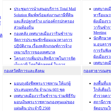
ยมต้อนรับ พลเอกประยุทธ์ จันโอชา
ประจำปี 25
องคมนตรี
ประชุมทีมว
ประชุมการนำเสนอบริการ Total Mail
เทศบาลเม
สำนักทะเบียนท้องถิ่นเทศบาลเมือง
ชีวา สร้าง
Solution พิมพ์พร้อมส่งงานภาษีที่ดิน
หารือแนว
ก
วารินชำราบ ดำเนินการมอบทะเบียน
ขับเคลื่อ
และสิ่งปลูกสร้าง แก่องค์กรปกครอง
ผังเมืองร
ี
บ้าน ทร.14 และบัตรประจำตัว
“เมืองแห่ง
ส่วนท้องถิ่น
วารินชำร
Meeting
ประชาชนบุคคลประเภท 8 แก่บุคคลที่
กองคลัง เทศบาลเมืองวารินชำราบ
ติ
บทความ อื่นๆ ..
นักศึกษา
ได้รับการเพิ่มชื่อในทะเบียนบ้าน
จัดการประชุมซักซ้อมแนวทางการ
ม.อุบลรา
(ท.ร.14) กรณีคนไม่มีสัญชาติไทยได้รับ
ปฏิบัติงาน เรื่องหลักเกณฑ์การจ้าง
การรับฟั
อนุญาตให้มีถิ่นที่อยู่
เหมาบริการของเทศบาล
ผังเมือง
ประชุมคณะกรรมการประเมินผลการ
โครงการเพิ่มประสิทธิภาพในการจัด
เทศบาลเม
ควบคุมภายในของ สำนัก/กอง/
เก็บภาษี โดยใช้กลยุทธ์ ในการ
โครงการจ
โรงเรียน/ศูนย์พัฒนาเด็กเล็ก/สถานธนา
กองสวัสดิการและสังคม
พัฒนาการจัดเก็บรายได้ ประจำปี พ.ศ.
กองสาธารณสุ
สัญญาณบ
2568
นุบาล
เทศบาลเมืองวารินชำราบ ร่วมการ
เทศบาลเม
มอบถุงยังชีพพระราชทาน ให้แก่ผู้
ลงพื้นที
บทความ อื่นๆ ...
ประชุมวิชาการระดับนานาชาติและ
รับฟังควา
ประสบอุทกภัย จำนวน 603 ชุด
ใกล้เคียง
นิทรรศการด้านนวัตกรรมท้องถิ่น 2568
ผังเมืองร
เทศบาลเมืองวารินชำราบ ร่วมพิธีรับ
สำรวจคว
และรับรางวัลทีมนักวิจัยดีเด่นจาก
วารินชำราบ
มอบเงินพระราชทานกองทุนแม่ของ
สถานีกาชา
นวัตกรรมโครงการทะเบียนภาษีป้าย
เทศบาลเม
แผ่นดิน ประจำปี 2568
จัดอบรมให