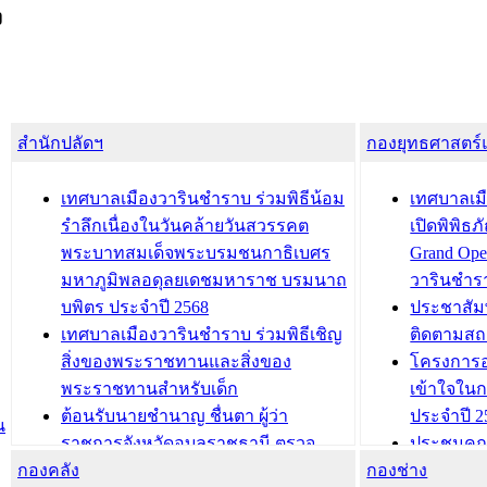
ง
สำนักปลัดฯ
กองยุทธศาสตร
เทศบาลเมืองวารินชำราบ ร่วมพิธีน้อม
เทศบาลเมื
รำลึกเนื่องในวันคล้ายวันสวรรคต
เปิดพิพิธ
พระบาทสมเด็จพระบรมชนกาธิเบศร
Grand Ope
มหาภูมิพลอดุลยเดชมหาราช บรมนาถ
วารินชำร
บพิตร ประจำปี 2568
ประชาสัมพ
เทศบาลเมืองวารินชำราบ ร่วมพิธีเชิญ
ติดตามสถ
สิ่งของพระราชทานและสิ่งของ
โครงการอ
พระราชทานสำหรับเด็ก
เข้าใจใน
ต้อนรับนายชำนาญ ชื่นตา ผู้ว่า
ประจำปี 2
น
ราชการจังหวัดอุบลราชธานี ตรวจ
ประชุมคณ
กองคลัง
ความเรียบร้อยของสถานที่ในการเตรี
กองช่าง
ความเสี่ย