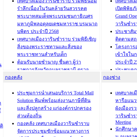
เทศบาลเมืองวารินชำราบ ร่วมพิธีน้อม
เทศบาลเมื
รำลึกเนื่องในวันคล้ายวันสวรรคต
เปิดพิพิธ
พระบาทสมเด็จพระบรมชนกาธิเบศร
Grand Ope
มหาภูมิพลอดุลยเดชมหาราช บรมนาถ
วารินชำร
บพิตร ประจำปี 2568
ประชาสัมพ
เทศบาลเมืองวารินชำราบ ร่วมพิธีเชิญ
ติดตามสถ
สิ่งของพระราชทานและสิ่งของ
โครงการอ
พระราชทานสำหรับเด็ก
เข้าใจใน
ต้อนรับนายชำนาญ ชื่นตา ผู้ว่า
ประจำปี 2
น
ราชการจังหวัดอุบลราชธานี ตรวจ
ประชุมคณ
กองคลัง
ความเรียบร้อยของสถานที่ในการเตรี
กองช่าง
ความเสี่ย
ยมต้อนรับ พลเอกประยุทธ์ จันโอชา
ประจำปี 25
องคมนตรี
ประชุมทีมว
ประชุมการนำเสนอบริการ Total Mail
เทศบาลเม
สำนักทะเบียนท้องถิ่นเทศบาลเมือง
ชีวา สร้าง
Solution พิมพ์พร้อมส่งงานภาษีที่ดิน
หารือแนว
ก
วารินชำราบ ดำเนินการมอบทะเบียน
ขับเคลื่อ
และสิ่งปลูกสร้าง แก่องค์กรปกครอง
ผังเมืองร
ี
บ้าน ทร.14 และบัตรประจำตัว
“เมืองแห่ง
ส่วนท้องถิ่น
วารินชำร
Meeting
ประชาชนบุคคลประเภท 8 แก่บุคคลที่
กองคลัง เทศบาลเมืองวารินชำราบ
ติ
บทความ อื่นๆ ..
นักศึกษา
ได้รับการเพิ่มชื่อในทะเบียนบ้าน
จัดการประชุมซักซ้อมแนวทางการ
ม.อุบลรา