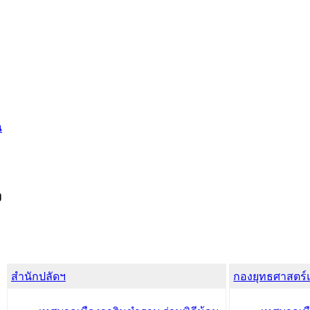
น
ง
สำนักปลัดฯ
กองยุทธศาสตร