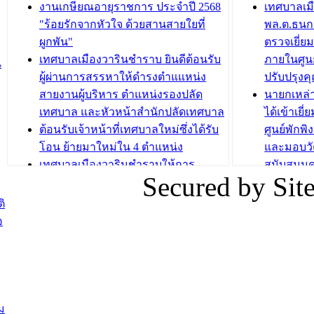
กองสวัสดิการสังคม เทศบาลเมือง
ถนนแก่เด
งานเกษียณอายุราชการ ประจำปี 2568
เทศบาลเม
วารินชำราบ จัดโครงการอบรมอาชีพ
เด็กเล็ก 
"ร้อยรักจากหัวใจ ด้วยสานสายใยที่
พล.ต.ธนกฤ
ระยะสั้น ประจำปี 2568 (หลักสูตรการ
เทศบาลเม
ผูกพัน"
ตรวจเยี่ย
ถักทอผลิตภัณฑ์จากถุงพลาสติก)
ปรึกษาหาร
เทศบาลเมืองวารินชำราบ ยินดีต้อนรับ
ภายในศูนย
น
วัยขององค
ผู้ผ่านการสรรหาให้ดำรงตำแแหน่ง
ปรับปรุงค
บทความ อื่นๆ ...
สายงานผู้บริหาร ตำแหน่งรองปลัด
นายกเหล่
บทความ อื่นๆ ..
เทศบาล และหัวหน้าสำนักปลัดเทศบาล
ได้เข้าเยี
ต้อนรับเจ้าหน้าที่เทศบาลใหม่ซึ่งได้รับ
ศูนย์พักพ
โอน ย้ายมาใหม่ใน 4 ตำแหน่ง
และมอบวั
เทศบาลเมืองวารินชำราบให้การ
สนับสนุน
Secured by Si
ต้อนรับพนักงานเทศบาลผู้ผ่านการ
ภัยน้ำท่ว
สรรหาให้ดำรงตำแหน่งสายงานผู้
ภาพบรรย
ิ
บริหาร จำนวน 4 ท่าน
ยังชีพ ที
อ
ต้อนรับเจ้าหน้าที่เทศบาลใหม่ซึ่งได้รับ
ในวันที่ 9
โอน ย้ายมาใหม่ใน 2 ตำแหน่ง
ต้อนรับร้
รองนายกร
บทความ อื่นๆ ...
กระทรวงเ
ติดตามสถา
ม