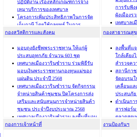
(ท.ร.14) กรณีคนไม่มีสัญชาติไทยได้รับ
ปฏิบัติงาน เรื่องหลักเกณฑ์การจ้าง
การรับฟั
อนุญาตให้มีถิ่นที่อยู่
เหมาบริการของเทศบาล
ผังเมือง
ประชุมคณะกรรมการประเมินผลการ
โครงการเพิ่มประสิทธิภาพในการจัด
เทศบาลเม
ควบคุมภายในของ สำนัก/กอง/
เก็บภาษี โดยใช้กลยุทธ์ ในการ
โครงการจ
โรงเรียน/ศูนย์พัฒนาเด็กเล็ก/สถานธนา
กองสวัสดิการและสังคม
พัฒนาการจัดเก็บรายได้ ประจำปี พ.ศ.
กองสาธารณสุ
สัญญาณบ
2568
นุบาล
เทศบาลเมืองวารินชำราบ ร่วมการ
เทศบาลเม
มอบถุงยังชีพพระราชทาน ให้แก่ผู้
ลงพื้นที
บทความ อื่นๆ ...
ประชุมวิชาการระดับนานาชาติและ
รับฟังควา
ประสบอุทกภัย จำนวน 603 ชุด
ใกล้เคียง
นิทรรศการด้านนวัตกรรมท้องถิ่น 2568
ผังเมืองร
เทศบาลเมืองวารินชำราบ ร่วมพิธีรับ
สำรวจคว
และรับรางวัลทีมนักวิจัยดีเด่นจาก
วารินชำราบ
มอบเงินพระราชทานกองทุนแม่ของ
สถานีกาชา
นวัตกรรมโครงการทะเบียนภาษีป้าย
เทศบาลเม
แผ่นดิน ประจำปี 2568
จัดอบรมให
ประชุมผู้เช่าอาคารพาณิชย์ บริเวณ
ซักซ้อมแ
เทศบาลเมืองวารินชำราบ จัดกิจกรรม
เคลื่อนแล
ถนนเกษมสุขและถนนประทุมเทพภักดี
ประโยชน์ใน
จำหน่ายสินค้าชุมชน ปิดโครงการส่ง
ประสบภัย 
เสริมและสนับสนุนการจำหน่ายสินค้า
ดำเนินกา
บทความ อื่นๆ ...
บทความ อื่นๆ ..
ชุมชน ประจำปีงบประมาณ 2568
สารฟอร์ม
เทศบาลเมืองวารินชำราบ ลงพื้นที่มอบ
ตลาดสดเทศ
กองการเจ้าหน้าที่
น้ำดื่มแก่ผู้พักอาศัย ณ ศูนย์พักพิง
งานป้องกันฯ
วารินชำร
ชั่วคราว
กิจกรรมส
ม