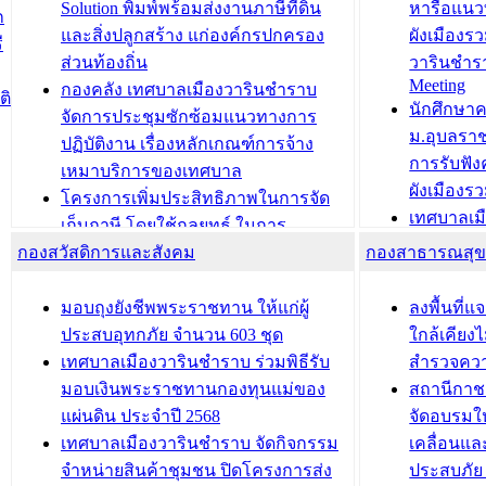
สำนักทะเบียนท้องถิ่นเทศบาลเมือง
ชีวา สร้าง
Solution พิมพ์พร้อมส่งงานภาษีที่ดิน
หารือแนว
ก
วารินชำราบ ดำเนินการมอบทะเบียน
ขับเคลื่อ
และสิ่งปลูกสร้าง แก่องค์กรปกครอง
ผังเมืองร
ี
บ้าน ทร.14 และบัตรประจำตัว
“เมืองแห่ง
ส่วนท้องถิ่น
วารินชำร
Meeting
ประชาชนบุคคลประเภท 8 แก่บุคคลที่
กองคลัง เทศบาลเมืองวารินชำราบ
ติ
บทความ อื่นๆ ..
นักศึกษา
ได้รับการเพิ่มชื่อในทะเบียนบ้าน
จัดการประชุมซักซ้อมแนวทางการ
ม.อุบลรา
(ท.ร.14) กรณีคนไม่มีสัญชาติไทยได้รับ
ปฏิบัติงาน เรื่องหลักเกณฑ์การจ้าง
การรับฟั
อนุญาตให้มีถิ่นที่อยู่
เหมาบริการของเทศบาล
ผังเมือง
ประชุมคณะกรรมการประเมินผลการ
โครงการเพิ่มประสิทธิภาพในการจัด
เทศบาลเม
ควบคุมภายในของ สำนัก/กอง/
เก็บภาษี โดยใช้กลยุทธ์ ในการ
โครงการจ
โรงเรียน/ศูนย์พัฒนาเด็กเล็ก/สถานธนา
กองสวัสดิการและสังคม
พัฒนาการจัดเก็บรายได้ ประจำปี พ.ศ.
กองสาธารณสุ
สัญญาณบ
2568
นุบาล
เทศบาลเมืองวารินชำราบ ร่วมการ
เทศบาลเม
มอบถุงยังชีพพระราชทาน ให้แก่ผู้
ลงพื้นที
บทความ อื่นๆ ...
ประชุมวิชาการระดับนานาชาติและ
รับฟังควา
ประสบอุทกภัย จำนวน 603 ชุด
ใกล้เคียง
นิทรรศการด้านนวัตกรรมท้องถิ่น 2568
ผังเมืองร
เทศบาลเมืองวารินชำราบ ร่วมพิธีรับ
สำรวจคว
และรับรางวัลทีมนักวิจัยดีเด่นจาก
วารินชำราบ
มอบเงินพระราชทานกองทุนแม่ของ
สถานีกาชา
นวัตกรรมโครงการทะเบียนภาษีป้าย
เทศบาลเม
แผ่นดิน ประจำปี 2568
จัดอบรมให
ประชุมผู้เช่าอาคารพาณิชย์ บริเวณ
ซักซ้อมแ
เทศบาลเมืองวารินชำราบ จัดกิจกรรม
เคลื่อนแล
ถนนเกษมสุขและถนนประทุมเทพภักดี
ประโยชน์ใน
จำหน่ายสินค้าชุมชน ปิดโครงการส่ง
ประสบภัย 