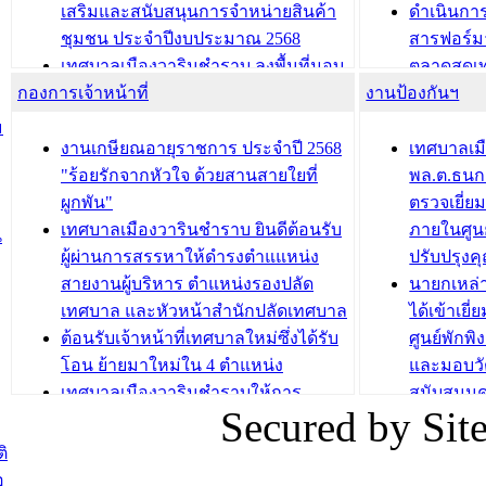
เสริมและสนับสนุนการจำหน่ายสินค้า
ดำเนินกา
บทความ อื่นๆ ...
บทความ อื่นๆ ..
ชุมชน ประจำปีงบประมาณ 2568
สารฟอร์ม
เทศบาลเมืองวารินชำราบ ลงพื้นที่มอบ
ตลาดสดเทศ
กองการเจ้าหน้าที่
น้ำดื่มแก่ผู้พักอาศัย ณ ศูนย์พักพิง
งานป้องกันฯ
วารินชำร
ชั่วคราว
กิจกรรมส
ม
กองสวัสดิการสังคม เทศบาลเมือง
ถนนแก่เด
งานเกษียณอายุราชการ ประจำปี 2568
เทศบาลเม
วารินชำราบ จัดโครงการอบรมอาชีพ
เด็กเล็ก 
"ร้อยรักจากหัวใจ ด้วยสานสายใยที่
พล.ต.ธนกฤ
ระยะสั้น ประจำปี 2568 (หลักสูตรการ
เทศบาลเม
ผูกพัน"
ตรวจเยี่ย
ถักทอผลิตภัณฑ์จากถุงพลาสติก)
ปรึกษาหาร
เทศบาลเมืองวารินชำราบ ยินดีต้อนรับ
ภายในศูนย
น
วัยขององค
ผู้ผ่านการสรรหาให้ดำรงตำแแหน่ง
ปรับปรุงค
บทความ อื่นๆ ...
สายงานผู้บริหาร ตำแหน่งรองปลัด
นายกเหล่
บทความ อื่นๆ ..
เทศบาล และหัวหน้าสำนักปลัดเทศบาล
ได้เข้าเยี
ต้อนรับเจ้าหน้าที่เทศบาลใหม่ซึ่งได้รับ
ศูนย์พักพ
โอน ย้ายมาใหม่ใน 4 ตำแหน่ง
และมอบวั
เทศบาลเมืองวารินชำราบให้การ
สนับสนุน
Secured by Si
ต้อนรับพนักงานเทศบาลผู้ผ่านการ
ภัยน้ำท่ว
สรรหาให้ดำรงตำแหน่งสายงานผู้
ภาพบรรย
ิ
บริหาร จำนวน 4 ท่าน
ยังชีพ ที
อ