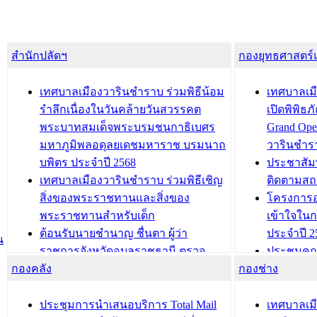
สำนักปลัดฯ
กองยุทธศาสตร
เทศบาลเมืองวารินชำราบ ร่วมพิธีน้อม
เทศบาลเมื
รำลึกเนื่องในวันคล้ายวันสวรรคต
เปิดพิพิธ
พระบาทสมเด็จพระบรมชนกาธิเบศร
Grand Ope
มหาภูมิพลอดุลยเดชมหาราช บรมนาถ
วารินชำร
บพิตร ประจำปี 2568
ประชาสัมพ
เทศบาลเมืองวารินชำราบ ร่วมพิธีเชิญ
ติดตามสถ
สิ่งของพระราชทานและสิ่งของ
โครงการอ
พระราชทานสำหรับเด็ก
เข้าใจใน
ต้อนรับนายชำนาญ ชื่นตา ผู้ว่า
ประจำปี 2
น
ราชการจังหวัดอุบลราชธานี ตรวจ
ประชุมคณ
กองคลัง
ความเรียบร้อยของสถานที่ในการเตรี
กองช่าง
ความเสี่ย
ยมต้อนรับ พลเอกประยุทธ์ จันโอชา
ประจำปี 25
องคมนตรี
ประชุมทีมว
ประชุมการนำเสนอบริการ Total Mail
เทศบาลเม