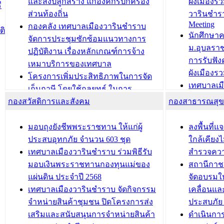
วารินชำราบ ดำเนินการมอบทะเบียน
ขับเคลื่อ
และสิ่งปลูกสร้าง แก่องค์กรปกครอง
ผังเมืองร
ี
บ้าน ทร.14 และบัตรประจำตัว
“เมืองแห่ง
ส่วนท้องถิ่น
วารินชำร
Meeting
ประชาชนบุคคลประเภท 8 แก่บุคคลที่
กองคลัง เทศบาลเมืองวารินชำราบ
ติ
บทความ อื่นๆ ..
นักศึกษา
ได้รับการเพิ่มชื่อในทะเบียนบ้าน
จัดการประชุมซักซ้อมแนวทางการ
ม.อุบลรา
(ท.ร.14) กรณีคนไม่มีสัญชาติไทยได้รับ
ปฏิบัติงาน เรื่องหลักเกณฑ์การจ้าง
การรับฟั
อนุญาตให้มีถิ่นที่อยู่
เหมาบริการของเทศบาล
ผังเมือง
ประชุมคณะกรรมการประเมินผลการ
โครงการเพิ่มประสิทธิภาพในการจัด
เทศบาลเม
ควบคุมภายในของ สำนัก/กอง/
เก็บภาษี โดยใช้กลยุทธ์ ในการ
โครงการจ
โรงเรียน/ศูนย์พัฒนาเด็กเล็ก/สถานธนา
กองสวัสดิการและสังคม
พัฒนาการจัดเก็บรายได้ ประจำปี พ.ศ.
กองสาธารณสุ
สัญญาณบ
2568
นุบาล
เทศบาลเมืองวารินชำราบ ร่วมการ
เทศบาลเม
มอบถุงยังชีพพระราชทาน ให้แก่ผู้
ลงพื้นที
บทความ อื่นๆ ...
ประชุมวิชาการระดับนานาชาติและ
รับฟังควา
ประสบอุทกภัย จำนวน 603 ชุด
ใกล้เคียง
นิทรรศการด้านนวัตกรรมท้องถิ่น 2568
ผังเมืองร
เทศบาลเมืองวารินชำราบ ร่วมพิธีรับ
สำรวจคว
และรับรางวัลทีมนักวิจัยดีเด่นจาก
วารินชำราบ
มอบเงินพระราชทานกองทุนแม่ของ
สถานีกาชา
นวัตกรรมโครงการทะเบียนภาษีป้าย
เทศบาลเม
แผ่นดิน ประจำปี 2568
จัดอบรมให
ประชุมผู้เช่าอาคารพาณิชย์ บริเวณ
ซักซ้อมแ
เทศบาลเมืองวารินชำราบ จัดกิจกรรม
เคลื่อนแล
ถนนเกษมสุขและถนนประทุมเทพภักดี
ประโยชน์ใน
จำหน่ายสินค้าชุมชน ปิดโครงการส่ง
ประสบภัย 
เสริมและสนับสนุนการจำหน่ายสินค้า
ดำเนินกา
บทความ อื่นๆ ...
บทความ อื่นๆ ..