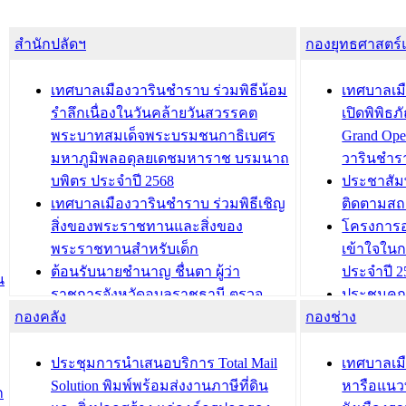
สำนักปลัดฯ
กองยุทธศาสตร
เทศบาลเมืองวารินชำราบ ร่วมพิธีน้อม
เทศบาลเมื
รำลึกเนื่องในวันคล้ายวันสวรรคต
เปิดพิพิธ
พระบาทสมเด็จพระบรมชนกาธิเบศร
Grand Ope
มหาภูมิพลอดุลยเดชมหาราช บรมนาถ
วารินชำร
บพิตร ประจำปี 2568
ประชาสัมพ
เทศบาลเมืองวารินชำราบ ร่วมพิธีเชิญ
ติดตามสถ
สิ่งของพระราชทานและสิ่งของ
โครงการอ
พระราชทานสำหรับเด็ก
เข้าใจใน
ต้อนรับนายชำนาญ ชื่นตา ผู้ว่า
ประจำปี 2
น
ราชการจังหวัดอุบลราชธานี ตรวจ
ประชุมคณ
กองคลัง
ความเรียบร้อยของสถานที่ในการเตรี
กองช่าง
ความเสี่ย
ยมต้อนรับ พลเอกประยุทธ์ จันโอชา
ประจำปี 25
องคมนตรี
ประชุมทีมว
ประชุมการนำเสนอบริการ Total Mail
เทศบาลเม
สำนักทะเบียนท้องถิ่นเทศบาลเมือง
ชีวา สร้าง
Solution พิมพ์พร้อมส่งงานภาษีที่ดิน
หารือแนว
ก