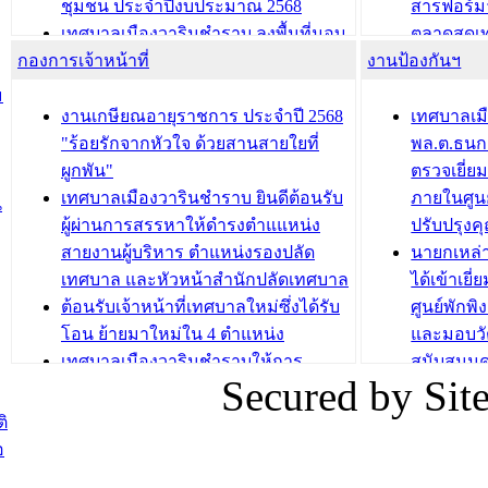
ชุมชน ประจำปีงบประมาณ 2568
สารฟอร์ม
เทศบาลเมืองวารินชำราบ ลงพื้นที่มอบ
ตลาดสดเทศ
กองการเจ้าหน้าที่
น้ำดื่มแก่ผู้พักอาศัย ณ ศูนย์พักพิง
งานป้องกันฯ
วารินชำร
ชั่วคราว
กิจกรรมส
ม
กองสวัสดิการสังคม เทศบาลเมือง
ถนนแก่เด
งานเกษียณอายุราชการ ประจำปี 2568
เทศบาลเม
วารินชำราบ จัดโครงการอบรมอาชีพ
เด็กเล็ก 
"ร้อยรักจากหัวใจ ด้วยสานสายใยที่
พล.ต.ธนกฤ
ระยะสั้น ประจำปี 2568 (หลักสูตรการ
เทศบาลเม
ผูกพัน"
ตรวจเยี่ย
ถักทอผลิตภัณฑ์จากถุงพลาสติก)
ปรึกษาหาร
เทศบาลเมืองวารินชำราบ ยินดีต้อนรับ
ภายในศูนย
น
วัยขององค
ผู้ผ่านการสรรหาให้ดำรงตำแแหน่ง
ปรับปรุงค
บทความ อื่นๆ ...
สายงานผู้บริหาร ตำแหน่งรองปลัด
นายกเหล่
บทความ อื่นๆ ..
เทศบาล และหัวหน้าสำนักปลัดเทศบาล
ได้เข้าเยี
ต้อนรับเจ้าหน้าที่เทศบาลใหม่ซึ่งได้รับ
ศูนย์พักพ
โอน ย้ายมาใหม่ใน 4 ตำแหน่ง
และมอบวั
เทศบาลเมืองวารินชำราบให้การ
สนับสนุน
Secured by Si
ต้อนรับพนักงานเทศบาลผู้ผ่านการ
ภัยน้ำท่ว
สรรหาให้ดำรงตำแหน่งสายงานผู้
ภาพบรรย
ิ
บริหาร จำนวน 4 ท่าน
ยังชีพ ที
อ
ต้อนรับเจ้าหน้าที่เทศบาลใหม่ซึ่งได้รับ
ในวันที่ 9