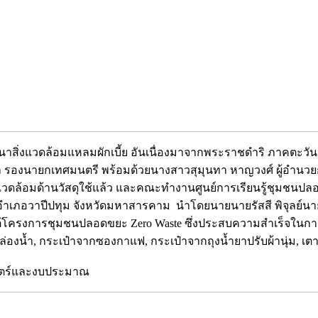
ละพัฒนาสิ่งแวดล้อมแหลมผักเบี้ย อันเนื่องมาจากพระราชดำริ ภาคต
 รองนายกเทศมนตรี พร้อมด้วยนางสาวสุมุนทา หาญวงศ์ ผู้อำนวย
ิ่งแวดล้อมด้านวัสดุใช้แล้ว และคณะทำงานศูนย์การเรียนรู้ชุมชน
อำเภอวาปีปทุม จังหวัดมหาสารคาม นำโดยนายนายรัสสี พิจุลย์นาย
้โครงการชุมชนปลอดขยะ Zero Waste ซึ่งประสบความสำเร็จในก
กล่องน้ำ, กระเป๋าจากซองกาแฟ, กระเป๋าจากถุงน้ำยาปรับผ้านุ่ม, เตา
าสตร์และงบประมาณ