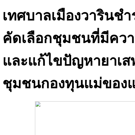
เทศบาลเมืองวารินช
คัดเลือกชุมชนที่มีควา
และแก้ไขปัญหายาเสพต
ชุมชนกองทุนแม่ของแผ่น