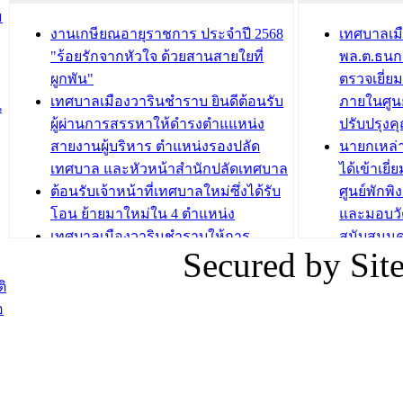
ชั่วคราว
กิจกรรมส
ม
กองสวัสดิการสังคม เทศบาลเมือง
ถนนแก่เด
งานเกษียณอายุราชการ ประจำปี 2568
เทศบาลเม
วารินชำราบ จัดโครงการอบรมอาชีพ
เด็กเล็ก 
"ร้อยรักจากหัวใจ ด้วยสานสายใยที่
พล.ต.ธนกฤ
ระยะสั้น ประจำปี 2568 (หลักสูตรการ
เทศบาลเม
ผูกพัน"
ตรวจเยี่ย
ถักทอผลิตภัณฑ์จากถุงพลาสติก)
ปรึกษาหาร
เทศบาลเมืองวารินชำราบ ยินดีต้อนรับ
ภายในศูนย
น
วัยขององค
ผู้ผ่านการสรรหาให้ดำรงตำแแหน่ง
ปรับปรุงค
บทความ อื่นๆ ...
สายงานผู้บริหาร ตำแหน่งรองปลัด
นายกเหล่
บทความ อื่นๆ ..
เทศบาล และหัวหน้าสำนักปลัดเทศบาล
ได้เข้าเยี
ต้อนรับเจ้าหน้าที่เทศบาลใหม่ซึ่งได้รับ
ศูนย์พักพ
โอน ย้ายมาใหม่ใน 4 ตำแหน่ง
และมอบวั
เทศบาลเมืองวารินชำราบให้การ
สนับสนุน
Secured by Si
ต้อนรับพนักงานเทศบาลผู้ผ่านการ
ภัยน้ำท่ว
สรรหาให้ดำรงตำแหน่งสายงานผู้
ภาพบรรย
ิ
บริหาร จำนวน 4 ท่าน
ยังชีพ ที
อ
ต้อนรับเจ้าหน้าที่เทศบาลใหม่ซึ่งได้รับ
ในวันที่ 9
โอน ย้ายมาใหม่ใน 2 ตำแหน่ง
ต้อนรับร้
รองนายกร
บทความ อื่นๆ ...
กระทรวงเ