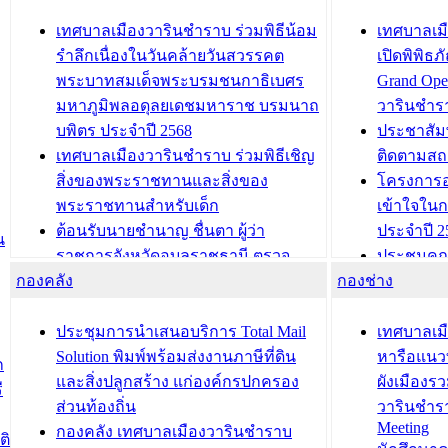
เทศบาลเมืองวารินชำราบ ร่วมพิธีน้อม
เทศบาลเมื
รำลึกเนื่องในวันคล้ายวันสวรรคต
เปิดพิพิธ
พระบาทสมเด็จพระบรมชนกาธิเบศร
Grand Ope
มหาภูมิพลอดุลยเดชมหาราช บรมนาถ
วารินชำร
บพิตร ประจำปี 2568
ประชาสัมพ
เทศบาลเมืองวารินชำราบ ร่วมพิธีเชิญ
ติดตามสถ
สิ่งของพระราชทานและสิ่งของ
โครงการอ
พระราชทานสำหรับเด็ก
เข้าใจใน
ต้อนรับนายชำนาญ ชื่นตา ผู้ว่า
ประจำปี 2
น
ราชการจังหวัดอุบลราชธานี ตรวจ
ประชุมคณ
กองคลัง
ความเรียบร้อยของสถานที่ในการเตรี
กองช่าง
ความเสี่ย
ยมต้อนรับ พลเอกประยุทธ์ จันโอชา
ประจำปี 25
องคมนตรี
ประชุมทีมว
ประชุมการนำเสนอบริการ Total Mail
เทศบาลเม
สำนักทะเบียนท้องถิ่นเทศบาลเมือง
ชีวา สร้าง
Solution พิมพ์พร้อมส่งงานภาษีที่ดิน
หารือแนว
ก
วารินชำราบ ดำเนินการมอบทะเบียน
ขับเคลื่อ
และสิ่งปลูกสร้าง แก่องค์กรปกครอง
ผังเมืองร
ี
บ้าน ทร.14 และบัตรประจำตัว
“เมืองแห่ง
ส่วนท้องถิ่น
วารินชำร
Meeting
ประชาชนบุคคลประเภท 8 แก่บุคคลที่
กองคลัง เทศบาลเมืองวารินชำราบ
ติ
บทความ อื่นๆ ..