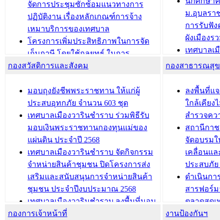
นักศึกษา
ได้รับการเพิ่มชื่อในทะเบียนบ้าน
จัดการประชุมซักซ้อมแนวทางการ
ม.อุบลรา
(ท.ร.14) กรณีคนไม่มีสัญชาติไทยได้รับ
ปฏิบัติงาน เรื่องหลักเกณฑ์การจ้าง
การรับฟั
อนุญาตให้มีถิ่นที่อยู่
เหมาบริการของเทศบาล
ผังเมือง
ประชุมคณะกรรมการประเมินผลการ
โครงการเพิ่มประสิทธิภาพในการจัด
เทศบาลเม
ควบคุมภายในของ สำนัก/กอง/
เก็บภาษี โดยใช้กลยุทธ์ ในการ
โครงการจ
โรงเรียน/ศูนย์พัฒนาเด็กเล็ก/สถานธนา
กองสวัสดิการและสังคม
พัฒนาการจัดเก็บรายได้ ประจำปี พ.ศ.
กองสาธารณสุ
สัญญาณบ
2568
นุบาล
เทศบาลเมืองวารินชำราบ ร่วมการ
เทศบาลเม
มอบถุงยังชีพพระราชทาน ให้แก่ผู้
ลงพื้นที
บทความ อื่นๆ ...
ประชุมวิชาการระดับนานาชาติและ
รับฟังควา
ประสบอุทกภัย จำนวน 603 ชุด
ใกล้เคียง
นิทรรศการด้านนวัตกรรมท้องถิ่น 2568
ผังเมืองร
เทศบาลเมืองวารินชำราบ ร่วมพิธีรับ
สำรวจคว
และรับรางวัลทีมนักวิจัยดีเด่นจาก
วารินชำราบ
มอบเงินพระราชทานกองทุนแม่ของ
สถานีกาชา
นวัตกรรมโครงการทะเบียนภาษีป้าย
เทศบาลเม
แผ่นดิน ประจำปี 2568
จัดอบรมให
ประชุมผู้เช่าอาคารพาณิชย์ บริเวณ
ซักซ้อมแ
เทศบาลเมืองวารินชำราบ จัดกิจกรรม
เคลื่อนแล
ถนนเกษมสุขและถนนประทุมเทพภักดี
ประโยชน์ใน
จำหน่ายสินค้าชุมชน ปิดโครงการส่ง
ประสบภัย 
เสริมและสนับสนุนการจำหน่ายสินค้า
ดำเนินกา
บทความ อื่นๆ ...
บทความ อื่นๆ ..
ชุมชน ประจำปีงบประมาณ 2568
สารฟอร์ม
เทศบาลเมืองวารินชำราบ ลงพื้นที่มอบ
ตลาดสดเทศ
กองการเจ้าหน้าที่
น้ำดื่มแก่ผู้พักอาศัย ณ ศูนย์พักพิง
งานป้องกันฯ
วารินชำร