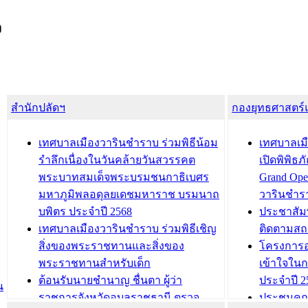
ง
สำนักปลัดฯ
กองยุทธศาสตร
เทศบาลเมืองวารินชำราบ ร่วมพิธีน้อม
เทศบาลเมื
รำลึกเนื่องในวันคล้ายวันสวรรคต
เปิดพิพิธ
พระบาทสมเด็จพระบรมชนกาธิเบศร
Grand Ope
มหาภูมิพลอดุลยเดชมหาราช บรมนาถ
วารินชำร
บพิตร ประจำปี 2568
ประชาสัมพ
เทศบาลเมืองวารินชำราบ ร่วมพิธีเชิญ
ติดตามสถ
สิ่งของพระราชทานและสิ่งของ
โครงการอ
พระราชทานสำหรับเด็ก
เข้าใจใน
ต้อนรับนายชำนาญ ชื่นตา ผู้ว่า
ประจำปี 2
น
ราชการจังหวัดอุบลราชธานี ตรวจ
ประชุมคณ