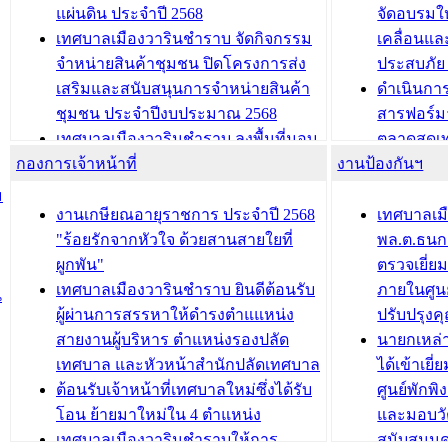
นวัตกรรมโครงการทะเบียนภาษีป้าย
เทศบาลเม
แผ่นดิน ประจำปี 2568
จัดอบรมให
ประชุมผู้เช่าอาคารพาณิชย์ บริเวณ
ซักซ้อมแ
เทศบาลเมืองวารินชำราบ จัดกิจกรรม
เคลื่อนแล
ถนนเกษมสุขและถนนประทุมเทพภักดี
ประโยชน์ใน
จำหน่ายสินค้าชุมชน ปิดโครงการส่ง
ประสบภัย 
เสริมและสนับสนุนการจำหน่ายสินค้า
ดำเนินกา
บทความ อื่นๆ ...
บทความ อื่นๆ ..
ชุมชน ประจำปีงบประมาณ 2568
สารฟอร์ม
เทศบาลเมืองวารินชำราบ ลงพื้นที่มอบ
ตลาดสดเทศ
กองการเจ้าหน้าที่
น้ำดื่มแก่ผู้พักอาศัย ณ ศูนย์พักพิง
งานป้องกันฯ
วารินชำร
ชั่วคราว
กิจกรรมส
ม
กองสวัสดิการสังคม เทศบาลเมือง
ถนนแก่เด
งานเกษียณอายุราชการ ประจำปี 2568
เทศบาลเม
วารินชำราบ จัดโครงการอบรมอาชีพ
เด็กเล็ก 
"ร้อยรักจากหัวใจ ด้วยสานสายใยที่
พล.ต.ธนกฤ
ระยะสั้น ประจำปี 2568 (หลักสูตรการ
เทศบาลเม
ผูกพัน"
ตรวจเยี่ย
ถักทอผลิตภัณฑ์จากถุงพลาสติก)
ปรึกษาหาร
เทศบาลเมืองวารินชำราบ ยินดีต้อนรับ
ภายในศูนย
น
วัยขององค
ผู้ผ่านการสรรหาให้ดำรงตำแแหน่ง
ปรับปรุงค
บทความ อื่นๆ ...
สายงานผู้บริหาร ตำแหน่งรองปลัด
นายกเหล่
บทความ อื่นๆ ..
เทศบาล และหัวหน้าสำนักปลัดเทศบาล
ได้เข้าเยี
ต้อนรับเจ้าหน้าที่เทศบาลใหม่ซึ่งได้รับ
ศูนย์พักพ
โอน ย้ายมาใหม่ใน 4 ตำแหน่ง
และมอบวั
เทศบาลเมืองวารินชำราบให้การ
สนับสนุน