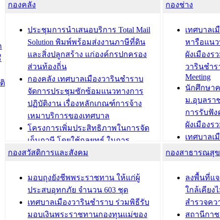
กองคลัง
ความเรียบร้อยของสถานที่ในการเตรี
กองช่าง
ความเสี่ย
ยมต้อนรับ พลเอกประยุทธ์ จันโอชา
ประจำปี 25
องคมนตรี
ประชุมทีมว
ประชุมการนำเสนอบริการ Total Mail
เทศบาลเม
สำนักทะเบียนท้องถิ่นเทศบาลเมือง
ชีวา สร้าง
Solution พิมพ์พร้อมส่งงานภาษีที่ดิน
หารือแนว
ก
วารินชำราบ ดำเนินการมอบทะเบียน
ขับเคลื่อ
และสิ่งปลูกสร้าง แก่องค์กรปกครอง
ผังเมืองร
ี
บ้าน ทร.14 และบัตรประจำตัว
“เมืองแห่ง
ส่วนท้องถิ่น
วารินชำร
Meeting
ประชาชนบุคคลประเภท 8 แก่บุคคลที่
กองคลัง เทศบาลเมืองวารินชำราบ
ติ
บทความ อื่นๆ ..
นักศึกษา
ได้รับการเพิ่มชื่อในทะเบียนบ้าน
จัดการประชุมซักซ้อมแนวทางการ
ม.อุบลรา
(ท.ร.14) กรณีคนไม่มีสัญชาติไทยได้รับ
ปฏิบัติงาน เรื่องหลักเกณฑ์การจ้าง
การรับฟั
อนุญาตให้มีถิ่นที่อยู่
เหมาบริการของเทศบาล
ผังเมือง
ประชุมคณะกรรมการประเมินผลการ
โครงการเพิ่มประสิทธิภาพในการจัด
เทศบาลเม
ควบคุมภายในของ สำนัก/กอง/
เก็บภาษี โดยใช้กลยุทธ์ ในการ
โครงการจ
โรงเรียน/ศูนย์พัฒนาเด็กเล็ก/สถานธนา
กองสวัสดิการและสังคม
พัฒนาการจัดเก็บรายได้ ประจำปี พ.ศ.
กองสาธารณสุ
สัญญาณบ
2568
นุบาล
เทศบาลเมืองวารินชำราบ ร่วมการ
เทศบาลเม
มอบถุงยังชีพพระราชทาน ให้แก่ผู้
ลงพื้นที
บทความ อื่นๆ ...
ประชุมวิชาการระดับนานาชาติและ
รับฟังควา
ประสบอุทกภัย จำนวน 603 ชุด
ใกล้เคียง
นิทรรศการด้านนวัตกรรมท้องถิ่น 2568
ผังเมืองร
เทศบาลเมืองวารินชำราบ ร่วมพิธีรับ
สำรวจคว
และรับรางวัลทีมนักวิจัยดีเด่นจาก
วารินชำราบ
มอบเงินพระราชทานกองทุนแม่ของ
สถานีกาชา