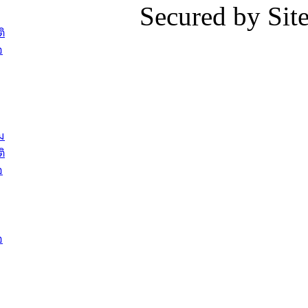
Secured by Si
ต้อนรับพนักงานเทศบาลผู้ผ่านการ
ภัยน้ำท่ว
สรรหาให้ดำรงตำแหน่งสายงานผู้
ภาพบรรย
ิ
บริหาร จำนวน 4 ท่าน
ยังชีพ ที
อ
ต้อนรับเจ้าหน้าที่เทศบาลใหม่ซึ่งได้รับ
ในวันที่ 9
โอน ย้ายมาใหม่ใน 2 ตำแหน่ง
ต้อนรับร้
รองนายกร
บทความ อื่นๆ ...
กระทรวงเ
ติดตามสถา
ม
อุบลราชธ
ิ
สส.กิตติ์
อ
สิริ และน
ยังชีพมาม
ท่วมในพื้
อ
บทความ อื่นๆ ..