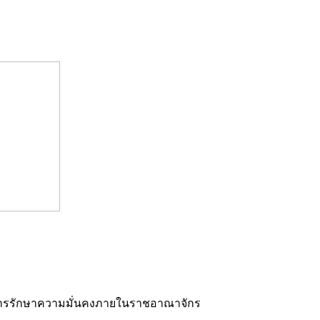
วยการรักษาความมั่นคงภายในราชอาณาจักร