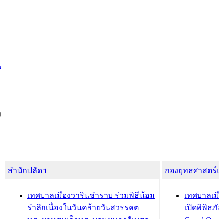
น
ง
สำนักปลัดฯ
กองยุทธศาสตร
เทศบาลเมืองวารินชำราบ ร่วมพิธีน้อม
เทศบาลเมื
รำลึกเนื่องในวันคล้ายวันสวรรคต
เปิดพิพิธ