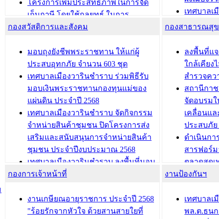
ประชุมคณะกรรมการประเมินผลการ
โครงการเพิ่มประสิทธิภาพในการจัด
เทศบาลเม
ควบคุมภายในของ สำนัก/กอง/
เก็บภาษี โดยใช้กลยุทธ์ ในการ
โครงการจ
โรงเรียน/ศูนย์พัฒนาเด็กเล็ก/สถานธนา
กองสวัสดิการและสังคม
พัฒนาการจัดเก็บรายได้ ประจำปี พ.ศ.
กองสาธารณสุ
สัญญาณบ
2568
นุบาล
เทศบาลเมืองวารินชำราบ ร่วมการ
เทศบาลเม
มอบถุงยังชีพพระราชทาน ให้แก่ผู้
ลงพื้นที
บทความ อื่นๆ ...
ประชุมวิชาการระดับนานาชาติและ
รับฟังควา
ประสบอุทกภัย จำนวน 603 ชุด
ใกล้เคียง
นิทรรศการด้านนวัตกรรมท้องถิ่น 2568
ผังเมืองร
เทศบาลเมืองวารินชำราบ ร่วมพิธีรับ
สำรวจคว
และรับรางวัลทีมนักวิจัยดีเด่นจาก
วารินชำราบ
มอบเงินพระราชทานกองทุนแม่ของ
สถานีกาชา
นวัตกรรมโครงการทะเบียนภาษีป้าย
เทศบาลเม
แผ่นดิน ประจำปี 2568
จัดอบรมให
ประชุมผู้เช่าอาคารพาณิชย์ บริเวณ
ซักซ้อมแ
เทศบาลเมืองวารินชำราบ จัดกิจกรรม
เคลื่อนแล
ถนนเกษมสุขและถนนประทุมเทพภักดี
ประโยชน์ใน
จำหน่ายสินค้าชุมชน ปิดโครงการส่ง
ประสบภัย 
เสริมและสนับสนุนการจำหน่ายสินค้า
ดำเนินกา
บทความ อื่นๆ ...
บทความ อื่นๆ ..
ชุมชน ประจำปีงบประมาณ 2568
สารฟอร์ม
เทศบาลเมืองวารินชำราบ ลงพื้นที่มอบ
ตลาดสดเทศ
กองการเจ้าหน้าที่
น้ำดื่มแก่ผู้พักอาศัย ณ ศูนย์พักพิง
งานป้องกันฯ
วารินชำร
ชั่วคราว
กิจกรรมส
ม
กองสวัสดิการสังคม เทศบาลเมือง
ถนนแก่เด
งานเกษียณอายุราชการ ประจำปี 2568
เทศบาลเม
วารินชำราบ จัดโครงการอบรมอาชีพ
เด็กเล็ก 
"ร้อยรักจากหัวใจ ด้วยสานสายใยที่
พล.ต.ธนกฤ