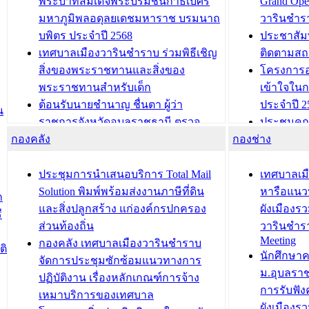
พระบาทสมเด็จพระบรมชนกาธิเบศร
Grand Ope
มหาภูมิพลอดุลยเดชมหาราช บรมนาถ
วารินชำร
บพิตร ประจำปี 2568
ประชาสัมพ
เทศบาลเมืองวารินชำราบ ร่วมพิธีเชิญ
ติดตามสถ
สิ่งของพระราชทานและสิ่งของ
โครงการอ
พระราชทานสำหรับเด็ก
เข้าใจใน
ต้อนรับนายชำนาญ ชื่นตา ผู้ว่า
ประจำปี 2
น
ราชการจังหวัดอุบลราชธานี ตรวจ
ประชุมคณ
กองคลัง
ความเรียบร้อยของสถานที่ในการเตรี
กองช่าง
ความเสี่ย
ยมต้อนรับ พลเอกประยุทธ์ จันโอชา
ประจำปี 25
องคมนตรี
ประชุมทีมว
ประชุมการนำเสนอบริการ Total Mail
เทศบาลเม
สำนักทะเบียนท้องถิ่นเทศบาลเมือง
ชีวา สร้าง
Solution พิมพ์พร้อมส่งงานภาษีที่ดิน
หารือแนว
ก
วารินชำราบ ดำเนินการมอบทะเบียน
ขับเคลื่อ
และสิ่งปลูกสร้าง แก่องค์กรปกครอง
ผังเมืองร
ี
บ้าน ทร.14 และบัตรประจำตัว
“เมืองแห่ง
ส่วนท้องถิ่น
วารินชำร
Meeting
ประชาชนบุคคลประเภท 8 แก่บุคคลที่
กองคลัง เทศบาลเมืองวารินชำราบ
ติ
บทความ อื่นๆ ..
นักศึกษา
ได้รับการเพิ่มชื่อในทะเบียนบ้าน
จัดการประชุมซักซ้อมแนวทางการ
ม.อุบลรา
(ท.ร.14) กรณีคนไม่มีสัญชาติไทยได้รับ
ปฏิบัติงาน เรื่องหลักเกณฑ์การจ้าง
การรับฟั
อนุญาตให้มีถิ่นที่อยู่
เหมาบริการของเทศบาล
ผังเมือง