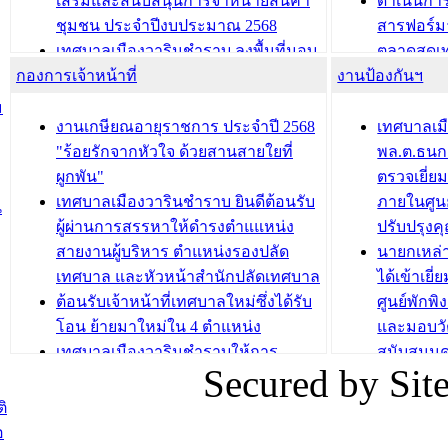
เสริมและสนับสนุนการจำหน่ายสินค้า
ดำเนินกา
บทความ อื่นๆ ...
บทความ อื่นๆ ..
ชุมชน ประจำปีงบประมาณ 2568
สารฟอร์ม
เทศบาลเมืองวารินชำราบ ลงพื้นที่มอบ
ตลาดสดเทศ
กองการเจ้าหน้าที่
น้ำดื่มแก่ผู้พักอาศัย ณ ศูนย์พักพิง
งานป้องกันฯ
วารินชำร
ชั่วคราว
กิจกรรมส
ม
กองสวัสดิการสังคม เทศบาลเมือง
ถนนแก่เด
งานเกษียณอายุราชการ ประจำปี 2568
เทศบาลเม
วารินชำราบ จัดโครงการอบรมอาชีพ
เด็กเล็ก 
"ร้อยรักจากหัวใจ ด้วยสานสายใยที่
พล.ต.ธนกฤ
ระยะสั้น ประจำปี 2568 (หลักสูตรการ
เทศบาลเม
ผูกพัน"
ตรวจเยี่ย
ถักทอผลิตภัณฑ์จากถุงพลาสติก)
ปรึกษาหาร
เทศบาลเมืองวารินชำราบ ยินดีต้อนรับ
ภายในศูนย
น
วัยขององค
ผู้ผ่านการสรรหาให้ดำรงตำแแหน่ง
ปรับปรุงค
บทความ อื่นๆ ...
สายงานผู้บริหาร ตำแหน่งรองปลัด
นายกเหล่
บทความ อื่นๆ ..
เทศบาล และหัวหน้าสำนักปลัดเทศบาล
ได้เข้าเยี
ต้อนรับเจ้าหน้าที่เทศบาลใหม่ซึ่งได้รับ
ศูนย์พักพ
โอน ย้ายมาใหม่ใน 4 ตำแหน่ง
และมอบวั
เทศบาลเมืองวารินชำราบให้การ
สนับสนุน
Secured by Si
ต้อนรับพนักงานเทศบาลผู้ผ่านการ
ภัยน้ำท่ว
สรรหาให้ดำรงตำแหน่งสายงานผู้
ภาพบรรย
ิ
บริหาร จำนวน 4 ท่าน
ยังชีพ ที
อ