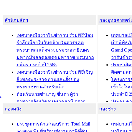
สำนักปลัดฯ
กองยุทธศาสตร
เทศบาลเมืองวารินชำราบ ร่วมพิธีน้อม
เทศบาลเมื
รำลึกเนื่องในวันคล้ายวันสวรรคต
เปิดพิพิธ
พระบาทสมเด็จพระบรมชนกาธิเบศร
Grand Ope
มหาภูมิพลอดุลยเดชมหาราช บรมนาถ
วารินชำร
บพิตร ประจำปี 2568
ประชาสัมพ
เทศบาลเมืองวารินชำราบ ร่วมพิธีเชิญ
ติดตามสถ
สิ่งของพระราชทานและสิ่งของ
โครงการอ
พระราชทานสำหรับเด็ก
เข้าใจใน
ต้อนรับนายชำนาญ ชื่นตา ผู้ว่า
ประจำปี 2
น
ราชการจังหวัดอุบลราชธานี ตรวจ
ประชุมคณ
กองคลัง
ความเรียบร้อยของสถานที่ในการเตรี
กองช่าง
ความเสี่ย
ยมต้อนรับ พลเอกประยุทธ์ จันโอชา
ประจำปี 25
องคมนตรี
ประชุมทีมว
ประชุมการนำเสนอบริการ Total Mail
เทศบาลเม
สำนักทะเบียนท้องถิ่นเทศบาลเมือง
ชีวา สร้าง
Solution พิมพ์พร้อมส่งงานภาษีที่ดิน
หารือแนว