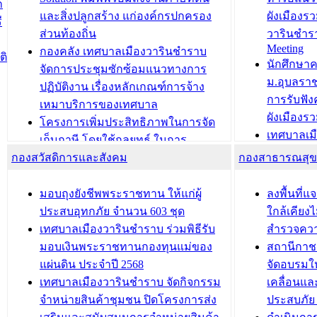
ก
วารินชำราบ ดำเนินการมอบทะเบียน
ขับเคลื่อ
และสิ่งปลูกสร้าง แก่องค์กรปกครอง
ผังเมืองร
ี
บ้าน ทร.14 และบัตรประจำตัว
“เมืองแห่ง
ส่วนท้องถิ่น
วารินชำร
Meeting
ประชาชนบุคคลประเภท 8 แก่บุคคลที่
กองคลัง เทศบาลเมืองวารินชำราบ
ติ
บทความ อื่นๆ ..
นักศึกษา
ได้รับการเพิ่มชื่อในทะเบียนบ้าน
จัดการประชุมซักซ้อมแนวทางการ
ม.อุบลรา
(ท.ร.14) กรณีคนไม่มีสัญชาติไทยได้รับ
ปฏิบัติงาน เรื่องหลักเกณฑ์การจ้าง
การรับฟั
อนุญาตให้มีถิ่นที่อยู่
เหมาบริการของเทศบาล
ผังเมือง
ประชุมคณะกรรมการประเมินผลการ
โครงการเพิ่มประสิทธิภาพในการจัด
เทศบาลเม
ควบคุมภายในของ สำนัก/กอง/
เก็บภาษี โดยใช้กลยุทธ์ ในการ
โครงการจ
โรงเรียน/ศูนย์พัฒนาเด็กเล็ก/สถานธนา
กองสวัสดิการและสังคม
พัฒนาการจัดเก็บรายได้ ประจำปี พ.ศ.
กองสาธารณสุ
สัญญาณบ
2568
นุบาล
เทศบาลเมืองวารินชำราบ ร่วมการ
เทศบาลเม
มอบถุงยังชีพพระราชทาน ให้แก่ผู้
ลงพื้นที
บทความ อื่นๆ ...
ประชุมวิชาการระดับนานาชาติและ
รับฟังควา
ประสบอุทกภัย จำนวน 603 ชุด
ใกล้เคียง
นิทรรศการด้านนวัตกรรมท้องถิ่น 2568
ผังเมืองร
เทศบาลเมืองวารินชำราบ ร่วมพิธีรับ
สำรวจคว
และรับรางวัลทีมนักวิจัยดีเด่นจาก
วารินชำราบ
มอบเงินพระราชทานกองทุนแม่ของ
สถานีกาชา
นวัตกรรมโครงการทะเบียนภาษีป้าย
เทศบาลเม
แผ่นดิน ประจำปี 2568
จัดอบรมให
ประชุมผู้เช่าอาคารพาณิชย์ บริเวณ
ซักซ้อมแ
เทศบาลเมืองวารินชำราบ จัดกิจกรรม
เคลื่อนแล
ถนนเกษมสุขและถนนประทุมเทพภักดี
ประโยชน์ใน
จำหน่ายสินค้าชุมชน ปิดโครงการส่ง
ประสบภัย 