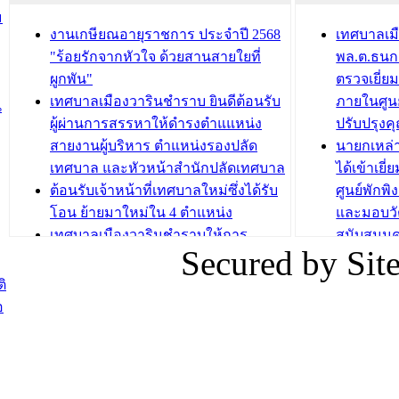
ชั่วคราว
กิจกรรมส
ม
กองสวัสดิการสังคม เทศบาลเมือง
ถนนแก่เด
งานเกษียณอายุราชการ ประจำปี 2568
เทศบาลเม
วารินชำราบ จัดโครงการอบรมอาชีพ
เด็กเล็ก 
"ร้อยรักจากหัวใจ ด้วยสานสายใยที่
พล.ต.ธนกฤ
ระยะสั้น ประจำปี 2568 (หลักสูตรการ
เทศบาลเม
ผูกพัน"
ตรวจเยี่ย
ถักทอผลิตภัณฑ์จากถุงพลาสติก)
ปรึกษาหาร
เทศบาลเมืองวารินชำราบ ยินดีต้อนรับ
ภายในศูนย
น
วัยขององค
ผู้ผ่านการสรรหาให้ดำรงตำแแหน่ง
ปรับปรุงค
บทความ อื่นๆ ...
สายงานผู้บริหาร ตำแหน่งรองปลัด
นายกเหล่
บทความ อื่นๆ ..
เทศบาล และหัวหน้าสำนักปลัดเทศบาล
ได้เข้าเยี
ต้อนรับเจ้าหน้าที่เทศบาลใหม่ซึ่งได้รับ
ศูนย์พักพ
โอน ย้ายมาใหม่ใน 4 ตำแหน่ง
และมอบวั
เทศบาลเมืองวารินชำราบให้การ
สนับสนุน
Secured by Si
ต้อนรับพนักงานเทศบาลผู้ผ่านการ
ภัยน้ำท่ว
สรรหาให้ดำรงตำแหน่งสายงานผู้
ภาพบรรย
ิ
บริหาร จำนวน 4 ท่าน
ยังชีพ ที
อ
ต้อนรับเจ้าหน้าที่เทศบาลใหม่ซึ่งได้รับ
ในวันที่ 9
โอน ย้ายมาใหม่ใน 2 ตำแหน่ง
ต้อนรับร้
รองนายกร
บทความ อื่นๆ ...
กระทรวงเ