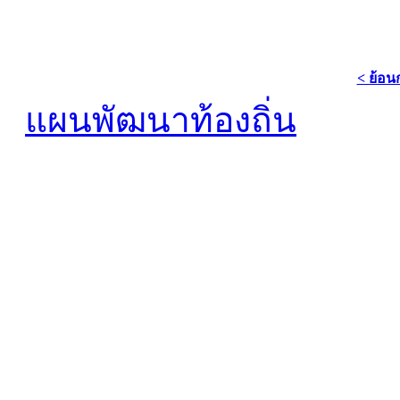
< ย้อน
แผนพัฒนาท้องถิ่น