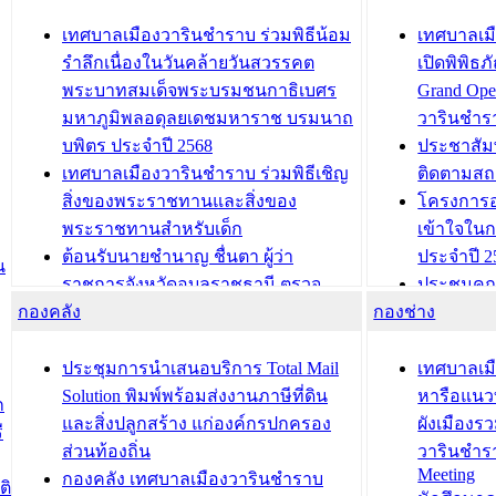
เทศบาลเมืองวารินชำราบ ร่วมพิธีน้อม
เทศบาลเมื
รำลึกเนื่องในวันคล้ายวันสวรรคต
เปิดพิพิธ
พระบาทสมเด็จพระบรมชนกาธิเบศร
Grand Ope
มหาภูมิพลอดุลยเดชมหาราช บรมนาถ
วารินชำร
บพิตร ประจำปี 2568
ประชาสัมพ
เทศบาลเมืองวารินชำราบ ร่วมพิธีเชิญ
ติดตามสถ
สิ่งของพระราชทานและสิ่งของ
โครงการอ
พระราชทานสำหรับเด็ก
เข้าใจใน
ต้อนรับนายชำนาญ ชื่นตา ผู้ว่า
ประจำปี 2
น
ราชการจังหวัดอุบลราชธานี ตรวจ
ประชุมคณ
กองคลัง
ความเรียบร้อยของสถานที่ในการเตรี
กองช่าง
ความเสี่ย
ยมต้อนรับ พลเอกประยุทธ์ จันโอชา
ประจำปี 25
องคมนตรี
ประชุมทีมว
ประชุมการนำเสนอบริการ Total Mail
เทศบาลเม
สำนักทะเบียนท้องถิ่นเทศบาลเมือง
ชีวา สร้าง
Solution พิมพ์พร้อมส่งงานภาษีที่ดิน
หารือแนว
ก
วารินชำราบ ดำเนินการมอบทะเบียน
ขับเคลื่อ
และสิ่งปลูกสร้าง แก่องค์กรปกครอง
ผังเมืองร
ี
บ้าน ทร.14 และบัตรประจำตัว
“เมืองแห่ง
ส่วนท้องถิ่น
วารินชำร
Meeting
ประชาชนบุคคลประเภท 8 แก่บุคคลที่
กองคลัง เทศบาลเมืองวารินชำราบ
ติ
บทความ อื่นๆ ..