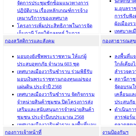
นักศึกษา
ได้รับการเพิ่มชื่อในทะเบียนบ้าน
จัดการประชุมซักซ้อมแนวทางการ
ม.อุบลรา
(ท.ร.14) กรณีคนไม่มีสัญชาติไทยได้รับ
ปฏิบัติงาน เรื่องหลักเกณฑ์การจ้าง
การรับฟั
อนุญาตให้มีถิ่นที่อยู่
เหมาบริการของเทศบาล
ผังเมือง
ประชุมคณะกรรมการประเมินผลการ
โครงการเพิ่มประสิทธิภาพในการจัด
เทศบาลเม
ควบคุมภายในของ สำนัก/กอง/
เก็บภาษี โดยใช้กลยุทธ์ ในการ
โครงการจ
โรงเรียน/ศูนย์พัฒนาเด็กเล็ก/สถานธนา
กองสวัสดิการและสังคม
พัฒนาการจัดเก็บรายได้ ประจำปี พ.ศ.
กองสาธารณสุ
สัญญาณบ
2568
นุบาล
เทศบาลเมืองวารินชำราบ ร่วมการ
เทศบาลเม
มอบถุงยังชีพพระราชทาน ให้แก่ผู้
ลงพื้นที
บทความ อื่นๆ ...
ประชุมวิชาการระดับนานาชาติและ
รับฟังควา
ประสบอุทกภัย จำนวน 603 ชุด
ใกล้เคียง
นิทรรศการด้านนวัตกรรมท้องถิ่น 2568
ผังเมืองร
เทศบาลเมืองวารินชำราบ ร่วมพิธีรับ
สำรวจคว
และรับรางวัลทีมนักวิจัยดีเด่นจาก
วารินชำราบ
มอบเงินพระราชทานกองทุนแม่ของ
สถานีกาชา
นวัตกรรมโครงการทะเบียนภาษีป้าย
เทศบาลเม
แผ่นดิน ประจำปี 2568
จัดอบรมให
ประชุมผู้เช่าอาคารพาณิชย์ บริเวณ
ซักซ้อมแ
เทศบาลเมืองวารินชำราบ จัดกิจกรรม
เคลื่อนแล
ถนนเกษมสุขและถนนประทุมเทพภักดี
ประโยชน์ใน
จำหน่ายสินค้าชุมชน ปิดโครงการส่ง
ประสบภัย 
เสริมและสนับสนุนการจำหน่ายสินค้า
ดำเนินกา
บทความ อื่นๆ ...
บทความ อื่นๆ ..
ชุมชน ประจำปีงบประมาณ 2568
สารฟอร์ม
เทศบาลเมืองวารินชำราบ ลงพื้นที่มอบ
ตลาดสดเทศ
กองการเจ้าหน้าที่
น้ำดื่มแก่ผู้พักอาศัย ณ ศูนย์พักพิง
งานป้องกันฯ
วารินชำร