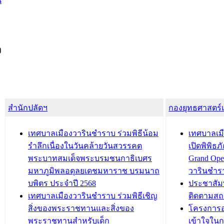
น
ง
สำนักปลัดฯ
กองยุทธศาสตร
เทศบาลเมืองวารินชำราบ ร่วมพิธีน้อม
เทศบาลเมื
รำลึกเนื่องในวันคล้ายวันสวรรคต
เปิดพิพิธ
พระบาทสมเด็จพระบรมชนกาธิเบศร
Grand Ope
มหาภูมิพลอดุลยเดชมหาราช บรมนาถ
วารินชำร
บพิตร ประจำปี 2568
ประชาสัมพ
เทศบาลเมืองวารินชำราบ ร่วมพิธีเชิญ
ติดตามสถ
สิ่งของพระราชทานและสิ่งของ
โครงการอ
พระราชทานสำหรับเด็ก
เข้าใจใน