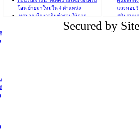
ต้อนรับเจ้าหน้าที่เทศบาลใหม่ซึ่งได้รับ
ศูนย์พักพ
โอน ย้ายมาใหม่ใน 4 ตำแหน่ง
และมอบวั
เทศบาลเมืองวารินชำราบให้การ
สนับสนุน
Secured by Si
ต้อนรับพนักงานเทศบาลผู้ผ่านการ
ภัยน้ำท่ว
สรรหาให้ดำรงตำแหน่งสายงานผู้
ภาพบรรย
ิ
บริหาร จำนวน 4 ท่าน
ยังชีพ ที
อ
ต้อนรับเจ้าหน้าที่เทศบาลใหม่ซึ่งได้รับ
ในวันที่ 9
โอน ย้ายมาใหม่ใน 2 ตำแหน่ง
ต้อนรับร้
รองนายกร
บทความ อื่นๆ ...
กระทรวงเ
ติดตามสถา
ม
อุบลราชธ
ิ
สส.กิตติ์
อ
สิริ และน
ยังชีพมาม
ท่วมในพื้
อ
บทความ อื่นๆ ..