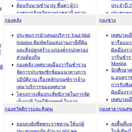
ต้อนรับนายชำนาญ ชื่นตา ผู้ว่า
ประจำปี 2
น
ราชการจังหวัดอุบลราชธานี ตรวจ
ประชุมคณ
กองคลัง
ความเรียบร้อยของสถานที่ในการเตรี
กองช่าง
ความเสี่ย
ยมต้อนรับ พลเอกประยุทธ์ จันโอชา
ประจำปี 25
องคมนตรี
ประชุมทีมว
ประชุมการนำเสนอบริการ Total Mail
เทศบาลเม
สำนักทะเบียนท้องถิ่นเทศบาลเมือง
ชีวา สร้าง
Solution พิมพ์พร้อมส่งงานภาษีที่ดิน
หารือแนว
ก
วารินชำราบ ดำเนินการมอบทะเบียน
ขับเคลื่อ
และสิ่งปลูกสร้าง แก่องค์กรปกครอง
ผังเมืองร
ี
บ้าน ทร.14 และบัตรประจำตัว
“เมืองแห่ง
ส่วนท้องถิ่น
วารินชำร
Meeting
ประชาชนบุคคลประเภท 8 แก่บุคคลที่
กองคลัง เทศบาลเมืองวารินชำราบ
ติ
บทความ อื่นๆ ..
นักศึกษา
ได้รับการเพิ่มชื่อในทะเบียนบ้าน
จัดการประชุมซักซ้อมแนวทางการ
ม.อุบลรา
(ท.ร.14) กรณีคนไม่มีสัญชาติไทยได้รับ
ปฏิบัติงาน เรื่องหลักเกณฑ์การจ้าง
การรับฟั
อนุญาตให้มีถิ่นที่อยู่
เหมาบริการของเทศบาล
ผังเมือง
ประชุมคณะกรรมการประเมินผลการ
โครงการเพิ่มประสิทธิภาพในการจัด
เทศบาลเม
ควบคุมภายในของ สำนัก/กอง/
เก็บภาษี โดยใช้กลยุทธ์ ในการ
โครงการจ
โรงเรียน/ศูนย์พัฒนาเด็กเล็ก/สถานธนา
กองสวัสดิการและสังคม
พัฒนาการจัดเก็บรายได้ ประจำปี พ.ศ.
กองสาธารณสุ
สัญญาณบ
2568
นุบาล
เทศบาลเมืองวารินชำราบ ร่วมการ
เทศบาลเม
มอบถุงยังชีพพระราชทาน ให้แก่ผู้
ลงพื้นที
บทความ อื่นๆ ...
ประชุมวิชาการระดับนานาชาติและ
รับฟังควา
ประสบอุทกภัย จำนวน 603 ชุด
ใกล้เคียง