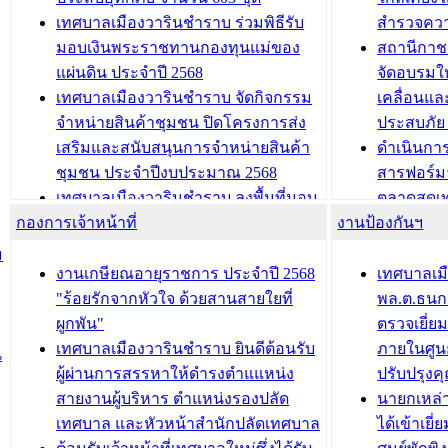
นิทรรศการด้านนวัตกรรมท้องถิ่น 2568
ผังเมืองร
เทศบาลเมืองวารินชำราบ ร่วมพิธีรับ
สำรวจคว
และรับรางวัลทีมนักวิจัยดีเด่นจาก
วารินชำราบ
มอบเงินพระราชทานกองทุนแม่ของ
สถานีกาชา
นวัตกรรมโครงการทะเบียนภาษีป้าย
เทศบาลเม
แผ่นดิน ประจำปี 2568
จัดอบรมให
ประชุมผู้เช่าอาคารพาณิชย์ บริเวณ
ซักซ้อมแ
เทศบาลเมืองวารินชำราบ จัดกิจกรรม
เคลื่อนแล
ถนนเกษมสุขและถนนประทุมเทพภักดี
ประโยชน์ใน
จำหน่ายสินค้าชุมชน ปิดโครงการส่ง
ประสบภัย 
เสริมและสนับสนุนการจำหน่ายสินค้า
ดำเนินกา
บทความ อื่นๆ ...
บทความ อื่นๆ ..
ชุมชน ประจำปีงบประมาณ 2568
สารฟอร์ม
เทศบาลเมืองวารินชำราบ ลงพื้นที่มอบ
ตลาดสดเทศ
กองการเจ้าหน้าที่
น้ำดื่มแก่ผู้พักอาศัย ณ ศูนย์พักพิง
งานป้องกันฯ
วารินชำร
ชั่วคราว
กิจกรรมส
ม
กองสวัสดิการสังคม เทศบาลเมือง
ถนนแก่เด
งานเกษียณอายุราชการ ประจำปี 2568
เทศบาลเม
วารินชำราบ จัดโครงการอบรมอาชีพ
เด็กเล็ก 
"ร้อยรักจากหัวใจ ด้วยสานสายใยที่
พล.ต.ธนกฤ
ระยะสั้น ประจำปี 2568 (หลักสูตรการ
เทศบาลเม
ผูกพัน"
ตรวจเยี่ย
ถักทอผลิตภัณฑ์จากถุงพลาสติก)
ปรึกษาหาร
เทศบาลเมืองวารินชำราบ ยินดีต้อนรับ
ภายในศูนย
น
วัยขององค
ผู้ผ่านการสรรหาให้ดำรงตำแแหน่ง
ปรับปรุงค
บทความ อื่นๆ ...
สายงานผู้บริหาร ตำแหน่งรองปลัด
นายกเหล่
บทความ อื่นๆ ..
เทศบาล และหัวหน้าสำนักปลัดเทศบาล
ได้เข้าเยี