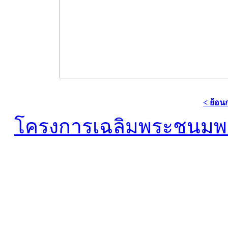
< ย้อน
โครงการเฉลิมพระชนมพร