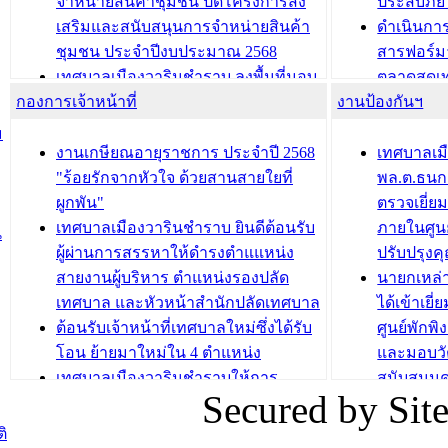
จำหน่ายสินค้าชุมชน ปิดโครงการส่ง
ประสบภัย 
เสริมและสนับสนุนการจำหน่ายสินค้า
ดำเนินกา
บทความ อื่นๆ ...
บทความ อื่นๆ ..
ชุมชน ประจำปีงบประมาณ 2568
สารฟอร์ม
เทศบาลเมืองวารินชำราบ ลงพื้นที่มอบ
ตลาดสดเทศ
กองการเจ้าหน้าที่
น้ำดื่มแก่ผู้พักอาศัย ณ ศูนย์พักพิง
งานป้องกันฯ
วารินชำร
ชั่วคราว
กิจกรรมส
ม
กองสวัสดิการสังคม เทศบาลเมือง
ถนนแก่เด
งานเกษียณอายุราชการ ประจำปี 2568
เทศบาลเม
วารินชำราบ จัดโครงการอบรมอาชีพ
เด็กเล็ก 
"ร้อยรักจากหัวใจ ด้วยสานสายใยที่
พล.ต.ธนกฤ
ระยะสั้น ประจำปี 2568 (หลักสูตรการ
เทศบาลเม
ผูกพัน"
ตรวจเยี่ย
ถักทอผลิตภัณฑ์จากถุงพลาสติก)
ปรึกษาหาร
เทศบาลเมืองวารินชำราบ ยินดีต้อนรับ
ภายในศูนย
น
วัยขององค
ผู้ผ่านการสรรหาให้ดำรงตำแแหน่ง
ปรับปรุงค
บทความ อื่นๆ ...
สายงานผู้บริหาร ตำแหน่งรองปลัด
นายกเหล่
บทความ อื่นๆ ..
เทศบาล และหัวหน้าสำนักปลัดเทศบาล
ได้เข้าเยี
ต้อนรับเจ้าหน้าที่เทศบาลใหม่ซึ่งได้รับ
ศูนย์พักพ
โอน ย้ายมาใหม่ใน 4 ตำแหน่ง
และมอบวั
เทศบาลเมืองวารินชำราบให้การ
สนับสนุน
Secured by Si
ต้อนรับพนักงานเทศบาลผู้ผ่านการ
ภัยน้ำท่ว
สรรหาให้ดำรงตำแหน่งสายงานผู้
ภาพบรรย
ิ