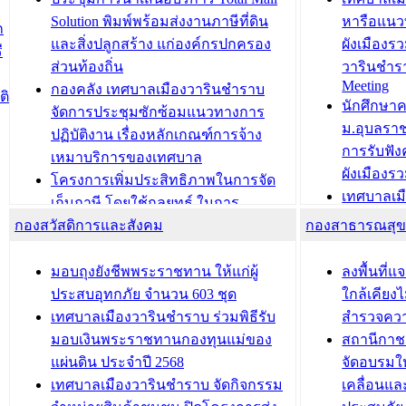
สำนักทะเบียนท้องถิ่นเทศบาลเมือง
ชีวา สร้าง
Solution พิมพ์พร้อมส่งงานภาษีที่ดิน
หารือแนว
ก
วารินชำราบ ดำเนินการมอบทะเบียน
ขับเคลื่อ
และสิ่งปลูกสร้าง แก่องค์กรปกครอง
ผังเมืองร
ี
บ้าน ทร.14 และบัตรประจำตัว
“เมืองแห่ง
ส่วนท้องถิ่น
วารินชำร
Meeting
ประชาชนบุคคลประเภท 8 แก่บุคคลที่
กองคลัง เทศบาลเมืองวารินชำราบ
ติ
บทความ อื่นๆ ..
นักศึกษา
ได้รับการเพิ่มชื่อในทะเบียนบ้าน
จัดการประชุมซักซ้อมแนวทางการ
ม.อุบลรา
(ท.ร.14) กรณีคนไม่มีสัญชาติไทยได้รับ
ปฏิบัติงาน เรื่องหลักเกณฑ์การจ้าง
การรับฟั
อนุญาตให้มีถิ่นที่อยู่
เหมาบริการของเทศบาล
ผังเมือง
ประชุมคณะกรรมการประเมินผลการ
โครงการเพิ่มประสิทธิภาพในการจัด
เทศบาลเม
ควบคุมภายในของ สำนัก/กอง/
เก็บภาษี โดยใช้กลยุทธ์ ในการ
โครงการจ
โรงเรียน/ศูนย์พัฒนาเด็กเล็ก/สถานธนา
กองสวัสดิการและสังคม
พัฒนาการจัดเก็บรายได้ ประจำปี พ.ศ.
กองสาธารณสุ
สัญญาณบ
2568
นุบาล
เทศบาลเมืองวารินชำราบ ร่วมการ
เทศบาลเม
มอบถุงยังชีพพระราชทาน ให้แก่ผู้
ลงพื้นที
บทความ อื่นๆ ...
ประชุมวิชาการระดับนานาชาติและ
รับฟังควา
ประสบอุทกภัย จำนวน 603 ชุด
ใกล้เคียง
นิทรรศการด้านนวัตกรรมท้องถิ่น 2568
ผังเมืองร
เทศบาลเมืองวารินชำราบ ร่วมพิธีรับ
สำรวจคว
และรับรางวัลทีมนักวิจัยดีเด่นจาก
วารินชำราบ
มอบเงินพระราชทานกองทุนแม่ของ
สถานีกาชา
นวัตกรรมโครงการทะเบียนภาษีป้าย
เทศบาลเม
แผ่นดิน ประจำปี 2568
จัดอบรมให
ประชุมผู้เช่าอาคารพาณิชย์ บริเวณ
ซักซ้อมแ
เทศบาลเมืองวารินชำราบ จัดกิจกรรม
เคลื่อนแล
ถนนเกษมสุขและถนนประทุมเทพภักดี
ประโยชน์ใน