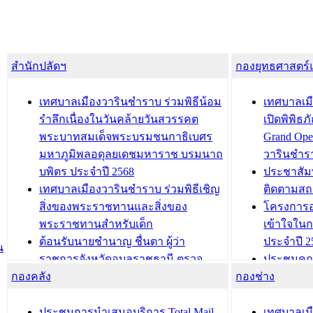
สำนักปลัดฯ
กองยุทธศาสตร
เทศบาลเมืองวารินชำราบ ร่วมพิธีน้อม
เทศบาลเมื
รำลึกเนื่องในวันคล้ายวันสวรรคต
เปิดพิพิธ
พระบาทสมเด็จพระบรมชนกาธิเบศร
Grand Ope
มหาภูมิพลอดุลยเดชมหาราช บรมนาถ
วารินชำร
บพิตร ประจำปี 2568
ประชาสัมพ
เทศบาลเมืองวารินชำราบ ร่วมพิธีเชิญ
ติดตามสถ
สิ่งของพระราชทานและสิ่งของ
โครงการอ
พระราชทานสำหรับเด็ก
เข้าใจใน
ต้อนรับนายชำนาญ ชื่นตา ผู้ว่า
ประจำปี 2
น
ราชการจังหวัดอุบลราชธานี ตรวจ
ประชุมคณ
กองคลัง
ความเรียบร้อยของสถานที่ในการเตรี
กองช่าง
ความเสี่ย
ยมต้อนรับ พลเอกประยุทธ์ จันโอชา
ประจำปี 25
องคมนตรี
ประชุมทีมว
ประชุมการนำเสนอบริการ Total Mail
เทศบาลเม