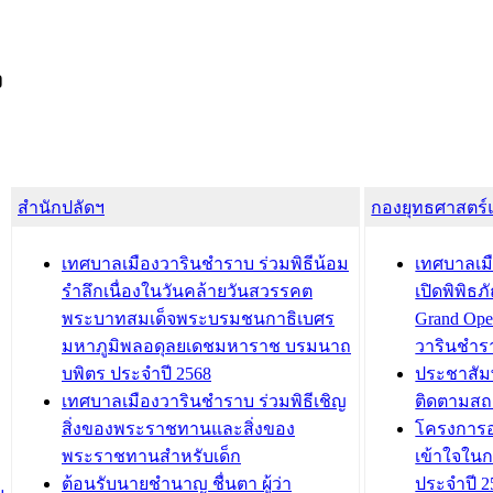
ง
สำนักปลัดฯ
กองยุทธศาสตร
เทศบาลเมืองวารินชำราบ ร่วมพิธีน้อม
เทศบาลเมื
รำลึกเนื่องในวันคล้ายวันสวรรคต
เปิดพิพิธ
พระบาทสมเด็จพระบรมชนกาธิเบศร
Grand Ope
มหาภูมิพลอดุลยเดชมหาราช บรมนาถ
วารินชำร
บพิตร ประจำปี 2568
ประชาสัมพ
เทศบาลเมืองวารินชำราบ ร่วมพิธีเชิญ
ติดตามสถ
สิ่งของพระราชทานและสิ่งของ
โครงการอ
พระราชทานสำหรับเด็ก
เข้าใจใน
ต้อนรับนายชำนาญ ชื่นตา ผู้ว่า
ประจำปี 2