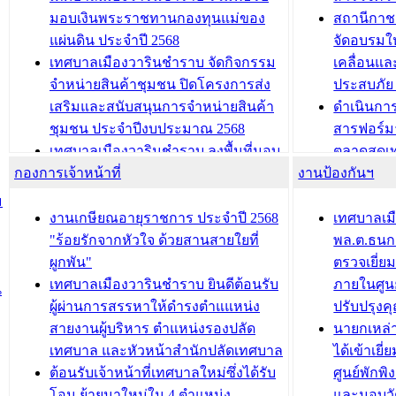
และรับรางวัลทีมนักวิจัยดีเด่นจาก
วารินชำราบ
มอบเงินพระราชทานกองทุนแม่ของ
สถานีกาชา
นวัตกรรมโครงการทะเบียนภาษีป้าย
เทศบาลเม
แผ่นดิน ประจำปี 2568
จัดอบรมให
ประชุมผู้เช่าอาคารพาณิชย์ บริเวณ
ซักซ้อมแ
เทศบาลเมืองวารินชำราบ จัดกิจกรรม
เคลื่อนแล
ถนนเกษมสุขและถนนประทุมเทพภักดี
ประโยชน์ใน
จำหน่ายสินค้าชุมชน ปิดโครงการส่ง
ประสบภัย 
เสริมและสนับสนุนการจำหน่ายสินค้า
ดำเนินกา
บทความ อื่นๆ ...
บทความ อื่นๆ ..
ชุมชน ประจำปีงบประมาณ 2568
สารฟอร์ม
เทศบาลเมืองวารินชำราบ ลงพื้นที่มอบ
ตลาดสดเทศ
กองการเจ้าหน้าที่
น้ำดื่มแก่ผู้พักอาศัย ณ ศูนย์พักพิง
งานป้องกันฯ
วารินชำร
ชั่วคราว
กิจกรรมส
ม
กองสวัสดิการสังคม เทศบาลเมือง
ถนนแก่เด
งานเกษียณอายุราชการ ประจำปี 2568
เทศบาลเม
วารินชำราบ จัดโครงการอบรมอาชีพ
เด็กเล็ก 
"ร้อยรักจากหัวใจ ด้วยสานสายใยที่
พล.ต.ธนกฤ
ระยะสั้น ประจำปี 2568 (หลักสูตรการ
เทศบาลเม
ผูกพัน"
ตรวจเยี่ย
ถักทอผลิตภัณฑ์จากถุงพลาสติก)
ปรึกษาหาร
เทศบาลเมืองวารินชำราบ ยินดีต้อนรับ
ภายในศูนย
น
วัยขององค
ผู้ผ่านการสรรหาให้ดำรงตำแแหน่ง
ปรับปรุงค
บทความ อื่นๆ ...
สายงานผู้บริหาร ตำแหน่งรองปลัด
นายกเหล่
บทความ อื่นๆ ..
เทศบาล และหัวหน้าสำนักปลัดเทศบาล
ได้เข้าเยี
ต้อนรับเจ้าหน้าที่เทศบาลใหม่ซึ่งได้รับ
ศูนย์พักพ
โอน ย้ายมาใหม่ใน 4 ตำแหน่ง
และมอบวั