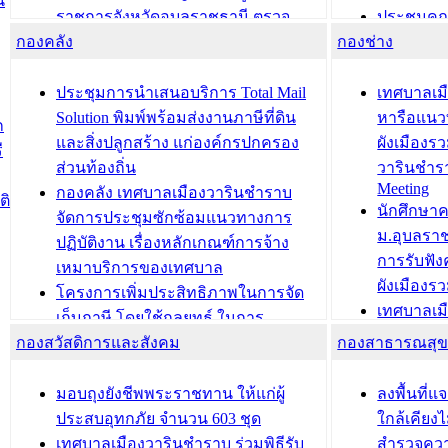
น
ราชการจังหวัดอุบลราชธานี ตรวจ
ประชุมคณ
กองคลัง
ความเรียบร้อยของสถานที่ในการเตรี
กองช่าง
ความเสี่ย
ยมต้อนรับ พลเอกประยุทธ์ จันโอชา
ประจำปี 25
องคมนตรี
ประชุมทีมว
ประชุมการนำเสนอบริการ Total Mail
เทศบาลเม
สำนักทะเบียนท้องถิ่นเทศบาลเมือง
ชีวา สร้าง
Solution พิมพ์พร้อมส่งงานภาษีที่ดิน
หารือแนว
ก
วารินชำราบ ดำเนินการมอบทะเบียน
ขับเคลื่อ
และสิ่งปลูกสร้าง แก่องค์กรปกครอง
ผังเมืองร
ี
บ้าน ทร.14 และบัตรประจำตัว
“เมืองแห่ง
ส่วนท้องถิ่น
วารินชำร
Meeting
ประชาชนบุคคลประเภท 8 แก่บุคคลที่
กองคลัง เทศบาลเมืองวารินชำราบ
ติ
บทความ อื่นๆ ..
นักศึกษา
ได้รับการเพิ่มชื่อในทะเบียนบ้าน
จัดการประชุมซักซ้อมแนวทางการ
ม.อุบลรา
(ท.ร.14) กรณีคนไม่มีสัญชาติไทยได้รับ
ปฏิบัติงาน เรื่องหลักเกณฑ์การจ้าง
การรับฟั
อนุญาตให้มีถิ่นที่อยู่
เหมาบริการของเทศบาล
ผังเมือง
ประชุมคณะกรรมการประเมินผลการ
โครงการเพิ่มประสิทธิภาพในการจัด
เทศบาลเม
ควบคุมภายในของ สำนัก/กอง/
เก็บภาษี โดยใช้กลยุทธ์ ในการ
โครงการจ
โรงเรียน/ศูนย์พัฒนาเด็กเล็ก/สถานธนา
กองสวัสดิการและสังคม
พัฒนาการจัดเก็บรายได้ ประจำปี พ.ศ.
กองสาธารณสุ
สัญญาณบ
2568
นุบาล
เทศบาลเมืองวารินชำราบ ร่วมการ
เทศบาลเม
มอบถุงยังชีพพระราชทาน ให้แก่ผู้
ลงพื้นที
บทความ อื่นๆ ...
ประชุมวิชาการระดับนานาชาติและ
รับฟังควา
ประสบอุทกภัย จำนวน 603 ชุด
ใกล้เคียง
นิทรรศการด้านนวัตกรรมท้องถิ่น 2568
ผังเมืองร
เทศบาลเมืองวารินชำราบ ร่วมพิธีรับ
สำรวจคว