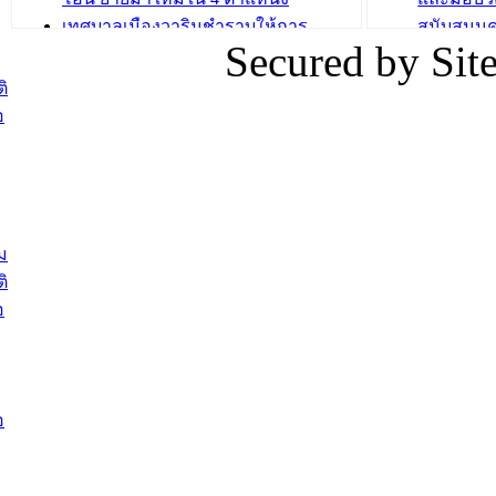
เทศบาลเมืองวารินชำราบให้การ
สนับสนุน
Secured by Si
ต้อนรับพนักงานเทศบาลผู้ผ่านการ
ภัยน้ำท่ว
สรรหาให้ดำรงตำแหน่งสายงานผู้
ภาพบรรย
ิ
บริหาร จำนวน 4 ท่าน
ยังชีพ ที
อ
ต้อนรับเจ้าหน้าที่เทศบาลใหม่ซึ่งได้รับ
ในวันที่ 9
โอน ย้ายมาใหม่ใน 2 ตำแหน่ง
ต้อนรับร้
รองนายกร
บทความ อื่นๆ ...
กระทรวงเ
ติดตามสถา
ม
อุบลราชธ
ิ
สส.กิตติ์
อ
สิริ และน
ยังชีพมาม
ท่วมในพื้
อ
บทความ อื่นๆ ..