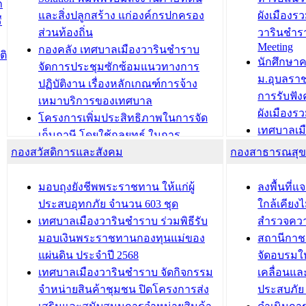
ก
วารินชำราบ ดำเนินการมอบทะเบียน
ขับเคลื่อ
และสิ่งปลูกสร้าง แก่องค์กรปกครอง
ผังเมืองร
ี
บ้าน ทร.14 และบัตรประจำตัว
“เมืองแห่ง
ส่วนท้องถิ่น
วารินชำร
Meeting
ประชาชนบุคคลประเภท 8 แก่บุคคลที่
กองคลัง เทศบาลเมืองวารินชำราบ
ติ
บทความ อื่นๆ ..
นักศึกษา
ได้รับการเพิ่มชื่อในทะเบียนบ้าน
จัดการประชุมซักซ้อมแนวทางการ
ม.อุบลรา
(ท.ร.14) กรณีคนไม่มีสัญชาติไทยได้รับ
ปฏิบัติงาน เรื่องหลักเกณฑ์การจ้าง
การรับฟั
อนุญาตให้มีถิ่นที่อยู่
เหมาบริการของเทศบาล
ผังเมือง
ประชุมคณะกรรมการประเมินผลการ
โครงการเพิ่มประสิทธิภาพในการจัด
เทศบาลเม
ควบคุมภายในของ สำนัก/กอง/
เก็บภาษี โดยใช้กลยุทธ์ ในการ
โครงการจ
โรงเรียน/ศูนย์พัฒนาเด็กเล็ก/สถานธนา
กองสวัสดิการและสังคม
พัฒนาการจัดเก็บรายได้ ประจำปี พ.ศ.
กองสาธารณสุ
สัญญาณบ
2568
นุบาล
เทศบาลเมืองวารินชำราบ ร่วมการ
เทศบาลเม
มอบถุงยังชีพพระราชทาน ให้แก่ผู้
ลงพื้นที
บทความ อื่นๆ ...
ประชุมวิชาการระดับนานาชาติและ
รับฟังควา
ประสบอุทกภัย จำนวน 603 ชุด
ใกล้เคียง
นิทรรศการด้านนวัตกรรมท้องถิ่น 2568
ผังเมืองร
เทศบาลเมืองวารินชำราบ ร่วมพิธีรับ
สำรวจคว
และรับรางวัลทีมนักวิจัยดีเด่นจาก
วารินชำราบ
มอบเงินพระราชทานกองทุนแม่ของ
สถานีกาชา
นวัตกรรมโครงการทะเบียนภาษีป้าย
เทศบาลเม
แผ่นดิน ประจำปี 2568
จัดอบรมให
ประชุมผู้เช่าอาคารพาณิชย์ บริเวณ
ซักซ้อมแ
เทศบาลเมืองวารินชำราบ จัดกิจกรรม
เคลื่อนแล
ถนนเกษมสุขและถนนประทุมเทพภักดี
ประโยชน์ใน
จำหน่ายสินค้าชุมชน ปิดโครงการส่ง
ประสบภัย 