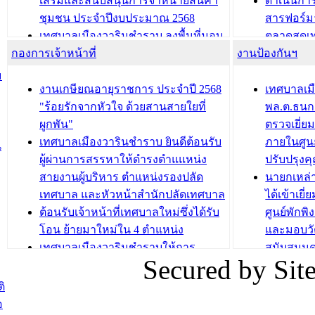
เสริมและสนับสนุนการจำหน่ายสินค้า
ดำเนินกา
บทความ อื่นๆ ...
บทความ อื่นๆ ..
ชุมชน ประจำปีงบประมาณ 2568
สารฟอร์ม
เทศบาลเมืองวารินชำราบ ลงพื้นที่มอบ
ตลาดสดเทศ
กองการเจ้าหน้าที่
น้ำดื่มแก่ผู้พักอาศัย ณ ศูนย์พักพิง
งานป้องกันฯ
วารินชำร
ชั่วคราว
กิจกรรมส
ม
กองสวัสดิการสังคม เทศบาลเมือง
ถนนแก่เด
งานเกษียณอายุราชการ ประจำปี 2568
เทศบาลเม
วารินชำราบ จัดโครงการอบรมอาชีพ
เด็กเล็ก 
"ร้อยรักจากหัวใจ ด้วยสานสายใยที่
พล.ต.ธนกฤ
ระยะสั้น ประจำปี 2568 (หลักสูตรการ
เทศบาลเม
ผูกพัน"
ตรวจเยี่ย
ถักทอผลิตภัณฑ์จากถุงพลาสติก)
ปรึกษาหาร
เทศบาลเมืองวารินชำราบ ยินดีต้อนรับ
ภายในศูนย
น
วัยขององค
ผู้ผ่านการสรรหาให้ดำรงตำแแหน่ง
ปรับปรุงค
บทความ อื่นๆ ...
สายงานผู้บริหาร ตำแหน่งรองปลัด
นายกเหล่
บทความ อื่นๆ ..
เทศบาล และหัวหน้าสำนักปลัดเทศบาล
ได้เข้าเยี
ต้อนรับเจ้าหน้าที่เทศบาลใหม่ซึ่งได้รับ
ศูนย์พักพ
โอน ย้ายมาใหม่ใน 4 ตำแหน่ง
และมอบวั
เทศบาลเมืองวารินชำราบให้การ
สนับสนุน
Secured by Si
ต้อนรับพนักงานเทศบาลผู้ผ่านการ
ภัยน้ำท่ว
สรรหาให้ดำรงตำแหน่งสายงานผู้
ภาพบรรย
ิ
บริหาร จำนวน 4 ท่าน
ยังชีพ ที
อ