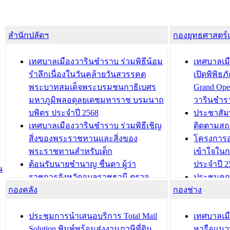
สำนักปลัดฯ
กองยุทธศาสตร
เทศบาลเมืองวารินชำราบ ร่วมพิธีน้อม
เทศบาลเมื
รำลึกเนื่องในวันคล้ายวันสวรรคต
เปิดพิพิธ
พระบาทสมเด็จพระบรมชนกาธิเบศร
Grand Ope
มหาภูมิพลอดุลยเดชมหาราช บรมนาถ
วารินชำร
บพิตร ประจำปี 2568
ประชาสัมพ
เทศบาลเมืองวารินชำราบ ร่วมพิธีเชิญ
ติดตามสถ
สิ่งของพระราชทานและสิ่งของ
โครงการอ
พระราชทานสำหรับเด็ก
เข้าใจใน
ต้อนรับนายชำนาญ ชื่นตา ผู้ว่า
ประจำปี 2
น
ราชการจังหวัดอุบลราชธานี ตรวจ
ประชุมคณ
กองคลัง
ความเรียบร้อยของสถานที่ในการเตรี
กองช่าง
ความเสี่ย
ยมต้อนรับ พลเอกประยุทธ์ จันโอชา
ประจำปี 25
องคมนตรี
ประชุมทีมว
ประชุมการนำเสนอบริการ Total Mail
เทศบาลเม
สำนักทะเบียนท้องถิ่นเทศบาลเมือง
ชีวา สร้าง
Solution พิมพ์พร้อมส่งงานภาษีที่ดิน
หารือแนว