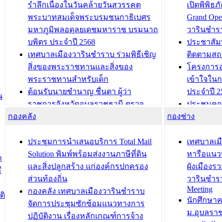
รำลึกเนื่องในวันคล้ายวันสวรรคต
เปิดพิพิธ
พระบาทสมเด็จพระบรมชนกาธิเบศร
Grand Ope
มหาภูมิพลอดุลยเดชมหาราช บรมนาถ
วารินชำร
บพิตร ประจำปี 2568
ประชาสัมพ
เทศบาลเมืองวารินชำราบ ร่วมพิธีเชิญ
ติดตามสถ
สิ่งของพระราชทานและสิ่งของ
โครงการอ
พระราชทานสำหรับเด็ก
เข้าใจใน
ต้อนรับนายชำนาญ ชื่นตา ผู้ว่า
ประจำปี 2
น
ราชการจังหวัดอุบลราชธานี ตรวจ
ประชุมคณ
กองคลัง
ความเรียบร้อยของสถานที่ในการเตรี
กองช่าง
ความเสี่ย
ยมต้อนรับ พลเอกประยุทธ์ จันโอชา
ประจำปี 25
องคมนตรี
ประชุมทีมว
ประชุมการนำเสนอบริการ Total Mail
เทศบาลเม
สำนักทะเบียนท้องถิ่นเทศบาลเมือง
ชีวา สร้าง
Solution พิมพ์พร้อมส่งงานภาษีที่ดิน
หารือแนว
ก
วารินชำราบ ดำเนินการมอบทะเบียน
ขับเคลื่อ
และสิ่งปลูกสร้าง แก่องค์กรปกครอง
ผังเมืองร
ี
บ้าน ทร.14 และบัตรประจำตัว
“เมืองแห่ง
ส่วนท้องถิ่น
วารินชำร
Meeting
ประชาชนบุคคลประเภท 8 แก่บุคคลที่
กองคลัง เทศบาลเมืองวารินชำราบ
ติ
บทความ อื่นๆ ..
นักศึกษา
ได้รับการเพิ่มชื่อในทะเบียนบ้าน
จัดการประชุมซักซ้อมแนวทางการ
ม.อุบลรา
(ท.ร.14) กรณีคนไม่มีสัญชาติไทยได้รับ
ปฏิบัติงาน เรื่องหลักเกณฑ์การจ้าง