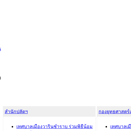
น
ง
สำนักปลัดฯ
กองยุทธศาสตร
เทศบาลเมืองวารินชำราบ ร่วมพิธีน้อม
เทศบาลเมื