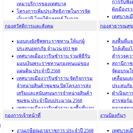
การรับฟั
อนุญาตให้มีถิ่นที่อยู่
เหมาบริการของเทศบาล
ผังเมือง
ประชุมคณะกรรมการประเมินผลการ
โครงการเพิ่มประสิทธิภาพในการจัด
เทศบาลเม
ควบคุมภายในของ สำนัก/กอง/
เก็บภาษี โดยใช้กลยุทธ์ ในการ
โครงการจ
โรงเรียน/ศูนย์พัฒนาเด็กเล็ก/สถานธนา
กองสวัสดิการและสังคม
พัฒนาการจัดเก็บรายได้ ประจำปี พ.ศ.
กองสาธารณสุ
สัญญาณบ
2568
นุบาล
เทศบาลเมืองวารินชำราบ ร่วมการ
เทศบาลเม
มอบถุงยังชีพพระราชทาน ให้แก่ผู้
ลงพื้นที
บทความ อื่นๆ ...
ประชุมวิชาการระดับนานาชาติและ
รับฟังควา
ประสบอุทกภัย จำนวน 603 ชุด
ใกล้เคียง
นิทรรศการด้านนวัตกรรมท้องถิ่น 2568
ผังเมืองร
เทศบาลเมืองวารินชำราบ ร่วมพิธีรับ
สำรวจคว
และรับรางวัลทีมนักวิจัยดีเด่นจาก
วารินชำราบ
มอบเงินพระราชทานกองทุนแม่ของ
สถานีกาชา
นวัตกรรมโครงการทะเบียนภาษีป้าย
เทศบาลเม
แผ่นดิน ประจำปี 2568
จัดอบรมให
ประชุมผู้เช่าอาคารพาณิชย์ บริเวณ
ซักซ้อมแ
เทศบาลเมืองวารินชำราบ จัดกิจกรรม
เคลื่อนแล
ถนนเกษมสุขและถนนประทุมเทพภักดี
ประโยชน์ใน
จำหน่ายสินค้าชุมชน ปิดโครงการส่ง
ประสบภัย 
เสริมและสนับสนุนการจำหน่ายสินค้า
ดำเนินกา
บทความ อื่นๆ ...
บทความ อื่นๆ ..
ชุมชน ประจำปีงบประมาณ 2568
สารฟอร์ม
เทศบาลเมืองวารินชำราบ ลงพื้นที่มอบ
ตลาดสดเทศ
กองการเจ้าหน้าที่
น้ำดื่มแก่ผู้พักอาศัย ณ ศูนย์พักพิง
งานป้องกันฯ
วารินชำร
ชั่วคราว
กิจกรรมส
ม
กองสวัสดิการสังคม เทศบาลเมือง
ถนนแก่เด
งานเกษียณอายุราชการ ประจำปี 2568
เทศบาลเม