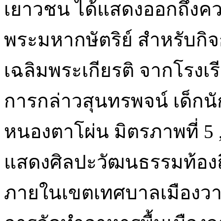
เยาวชน ได้แสดงออกถึงคว
พระมหากษัตริย์ สำหรับก
เฉลิมพระเกียรติ จากโรงเร
การกล่าวสุนทรพจน์ เด็กน
หนองตาโผ่น มิตรภาพที่ 5
แสดงศิลปะวัฒนธรรมท้องถ
ภายในเขตเทศบาลเมืองวา