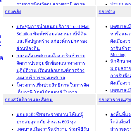
ราชการจังหวัดอุบลราชธานี ตรวจ
ประชุมคณ
กองคลัง
ความเรียบร้อยของสถานที่ในการเตรี
กองช่าง
ความเสี่ย
ยมต้อนรับ พลเอกประยุทธ์ จันโอชา
ประจำปี 25
องคมนตรี
ประชุมทีมว
ประชุมการนำเสนอบริการ Total Mail
เทศบาลเม
สำนักทะเบียนท้องถิ่นเทศบาลเมือง
ชีวา สร้าง
Solution พิมพ์พร้อมส่งงานภาษีที่ดิน
หารือแนว
ก
วารินชำราบ ดำเนินการมอบทะเบียน
ขับเคลื่อ
และสิ่งปลูกสร้าง แก่องค์กรปกครอง
ผังเมืองร
ี
บ้าน ทร.14 และบัตรประจำตัว
“เมืองแห่ง
ส่วนท้องถิ่น
วารินชำร
Meeting
ประชาชนบุคคลประเภท 8 แก่บุคคลที่
กองคลัง เทศบาลเมืองวารินชำราบ
ติ
บทความ อื่นๆ ..
นักศึกษา
ได้รับการเพิ่มชื่อในทะเบียนบ้าน
จัดการประชุมซักซ้อมแนวทางการ
ม.อุบลรา
(ท.ร.14) กรณีคนไม่มีสัญชาติไทยได้รับ
ปฏิบัติงาน เรื่องหลักเกณฑ์การจ้าง
การรับฟั
อนุญาตให้มีถิ่นที่อยู่
เหมาบริการของเทศบาล
ผังเมือง
ประชุมคณะกรรมการประเมินผลการ
โครงการเพิ่มประสิทธิภาพในการจัด
เทศบาลเม
ควบคุมภายในของ สำนัก/กอง/
เก็บภาษี โดยใช้กลยุทธ์ ในการ
โครงการจ
โรงเรียน/ศูนย์พัฒนาเด็กเล็ก/สถานธนา
กองสวัสดิการและสังคม
พัฒนาการจัดเก็บรายได้ ประจำปี พ.ศ.
กองสาธารณสุ
สัญญาณบ
2568
นุบาล
เทศบาลเมืองวารินชำราบ ร่วมการ
เทศบาลเม
มอบถุงยังชีพพระราชทาน ให้แก่ผู้
ลงพื้นที
บทความ อื่นๆ ...
ประชุมวิชาการระดับนานาชาติและ
รับฟังควา
ประสบอุทกภัย จำนวน 603 ชุด
ใกล้เคียง
นิทรรศการด้านนวัตกรรมท้องถิ่น 2568
ผังเมืองร
เทศบาลเมืองวารินชำราบ ร่วมพิธีรับ
สำรวจคว