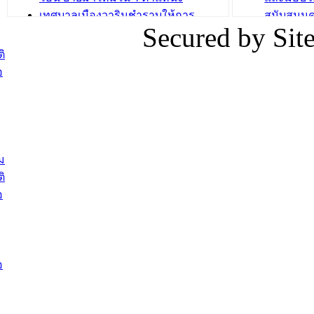
เทศบาลเมืองวารินชำราบให้การ
สนับสนุน
Secured by Si
ต้อนรับพนักงานเทศบาลผู้ผ่านการ
ภัยน้ำท่ว
สรรหาให้ดำรงตำแหน่งสายงานผู้
ภาพบรรย
ิ
บริหาร จำนวน 4 ท่าน
ยังชีพ ที
อ
ต้อนรับเจ้าหน้าที่เทศบาลใหม่ซึ่งได้รับ
ในวันที่ 9
โอน ย้ายมาใหม่ใน 2 ตำแหน่ง
ต้อนรับร้
รองนายกร
บทความ อื่นๆ ...
กระทรวงเ
ติดตามสถา
ม
อุบลราชธ
ิ
สส.กิตติ์
อ
สิริ และน
ยังชีพมาม
ท่วมในพื้
อ
บทความ อื่นๆ ..