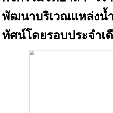
พัฒนาบริเวณแหล่งน้ำศั
ทัศน์โดยรอบประจำเ