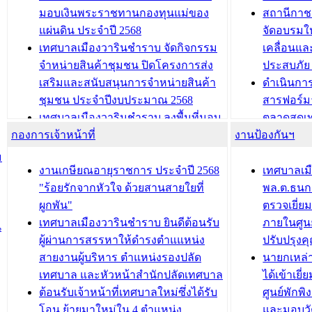
และรับรางวัลทีมนักวิจัยดีเด่นจาก
วารินชำราบ
มอบเงินพระราชทานกองทุนแม่ของ
สถานีกาชา
นวัตกรรมโครงการทะเบียนภาษีป้าย
เทศบาลเม
แผ่นดิน ประจำปี 2568
จัดอบรมให
ประชุมผู้เช่าอาคารพาณิชย์ บริเวณ
ซักซ้อมแ
เทศบาลเมืองวารินชำราบ จัดกิจกรรม
เคลื่อนแล
ถนนเกษมสุขและถนนประทุมเทพภักดี
ประโยชน์ใน
จำหน่ายสินค้าชุมชน ปิดโครงการส่ง
ประสบภัย 
เสริมและสนับสนุนการจำหน่ายสินค้า
ดำเนินกา
บทความ อื่นๆ ...
บทความ อื่นๆ ..
ชุมชน ประจำปีงบประมาณ 2568
สารฟอร์ม
เทศบาลเมืองวารินชำราบ ลงพื้นที่มอบ
ตลาดสดเทศ
กองการเจ้าหน้าที่
น้ำดื่มแก่ผู้พักอาศัย ณ ศูนย์พักพิง
งานป้องกันฯ
วารินชำร
ชั่วคราว
กิจกรรมส
ม
กองสวัสดิการสังคม เทศบาลเมือง
ถนนแก่เด
งานเกษียณอายุราชการ ประจำปี 2568
เทศบาลเม
วารินชำราบ จัดโครงการอบรมอาชีพ
เด็กเล็ก 
"ร้อยรักจากหัวใจ ด้วยสานสายใยที่
พล.ต.ธนกฤ
ระยะสั้น ประจำปี 2568 (หลักสูตรการ
เทศบาลเม
ผูกพัน"
ตรวจเยี่ย
ถักทอผลิตภัณฑ์จากถุงพลาสติก)
ปรึกษาหาร
เทศบาลเมืองวารินชำราบ ยินดีต้อนรับ
ภายในศูนย
น
วัยขององค
ผู้ผ่านการสรรหาให้ดำรงตำแแหน่ง
ปรับปรุงค
บทความ อื่นๆ ...
สายงานผู้บริหาร ตำแหน่งรองปลัด
นายกเหล่
บทความ อื่นๆ ..
เทศบาล และหัวหน้าสำนักปลัดเทศบาล
ได้เข้าเยี
ต้อนรับเจ้าหน้าที่เทศบาลใหม่ซึ่งได้รับ
ศูนย์พักพ
โอน ย้ายมาใหม่ใน 4 ตำแหน่ง
และมอบวั