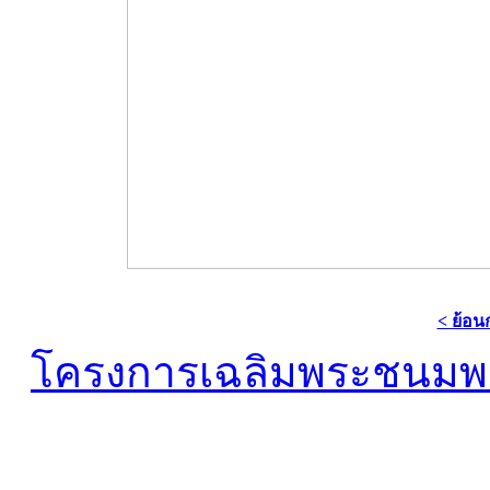
< ย้อน
โครงการเฉลิมพระชนมพร