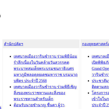
ง
สำนักปลัดฯ
กองยุทธศาสตร
เทศบาลเมืองวารินชำราบ ร่วมพิธีน้อม
เทศบาลเมื
รำลึกเนื่องในวันคล้ายวันสวรรคต
เปิดพิพิธ
พระบาทสมเด็จพระบรมชนกาธิเบศร
Grand Ope
มหาภูมิพลอดุลยเดชมหาราช บรมนาถ
วารินชำร
บพิตร ประจำปี 2568
ประชาสัมพ
เทศบาลเมืองวารินชำราบ ร่วมพิธีเชิญ
ติดตามสถ
สิ่งของพระราชทานและสิ่งของ
โครงการอ
พระราชทานสำหรับเด็ก
เข้าใจใน
ต้อนรับนายชำนาญ ชื่นตา ผู้ว่า
ประจำปี 2
น