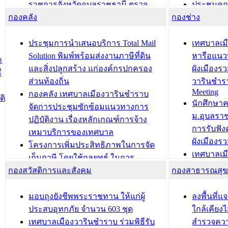
ราชการจังหวัดอุบลราชธานี ตรวจ
ประชุมคณ
กองคลัง
ความเรียบร้อยของสถานที่ในการเตรี
กองช่าง
ความเสี่ย
ยมต้อนรับ พลเอกประยุทธ์ จันโอชา
ประจำปี 25
องคมนตรี
ประชุมทีมว
ประชุมการนำเสนอบริการ Total Mail
เทศบาลเม
สำนักทะเบียนท้องถิ่นเทศบาลเมือง
ชีวา สร้าง
Solution พิมพ์พร้อมส่งงานภาษีที่ดิน
หารือแนว
ก
วารินชำราบ ดำเนินการมอบทะเบียน
ขับเคลื่อ
และสิ่งปลูกสร้าง แก่องค์กรปกครอง
ผังเมืองร
ี
บ้าน ทร.14 และบัตรประจำตัว
“เมืองแห่ง
ส่วนท้องถิ่น
วารินชำร
Meeting
ประชาชนบุคคลประเภท 8 แก่บุคคลที่
กองคลัง เทศบาลเมืองวารินชำราบ
ติ
บทความ อื่นๆ ..
นักศึกษา
ได้รับการเพิ่มชื่อในทะเบียนบ้าน
จัดการประชุมซักซ้อมแนวทางการ
ม.อุบลรา
(ท.ร.14) กรณีคนไม่มีสัญชาติไทยได้รับ
ปฏิบัติงาน เรื่องหลักเกณฑ์การจ้าง
การรับฟั
อนุญาตให้มีถิ่นที่อยู่
เหมาบริการของเทศบาล
ผังเมือง
ประชุมคณะกรรมการประเมินผลการ
โครงการเพิ่มประสิทธิภาพในการจัด
เทศบาลเม
ควบคุมภายในของ สำนัก/กอง/
เก็บภาษี โดยใช้กลยุทธ์ ในการ
โครงการจ
โรงเรียน/ศูนย์พัฒนาเด็กเล็ก/สถานธนา
กองสวัสดิการและสังคม
พัฒนาการจัดเก็บรายได้ ประจำปี พ.ศ.
กองสาธารณสุ
สัญญาณบ
2568
นุบาล
เทศบาลเมืองวารินชำราบ ร่วมการ
เทศบาลเม
มอบถุงยังชีพพระราชทาน ให้แก่ผู้
ลงพื้นที
บทความ อื่นๆ ...
ประชุมวิชาการระดับนานาชาติและ
รับฟังควา
ประสบอุทกภัย จำนวน 603 ชุด
ใกล้เคียง
นิทรรศการด้านนวัตกรรมท้องถิ่น 2568
ผังเมืองร
เทศบาลเมืองวารินชำราบ ร่วมพิธีรับ
สำรวจคว