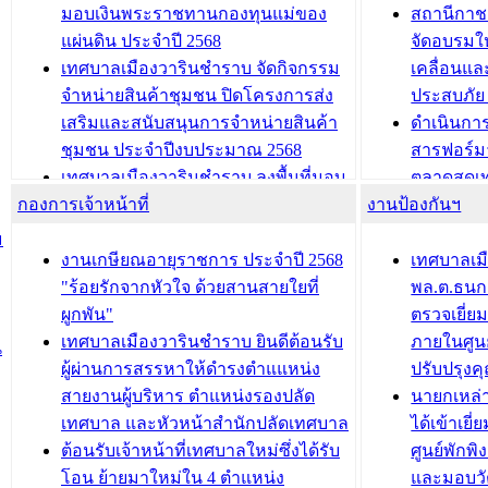
และรับรางวัลทีมนักวิจัยดีเด่นจาก
วารินชำราบ
มอบเงินพระราชทานกองทุนแม่ของ
สถานีกาชา
นวัตกรรมโครงการทะเบียนภาษีป้าย
เทศบาลเม
แผ่นดิน ประจำปี 2568
จัดอบรมให
ประชุมผู้เช่าอาคารพาณิชย์ บริเวณ
ซักซ้อมแ
เทศบาลเมืองวารินชำราบ จัดกิจกรรม
เคลื่อนแล
ถนนเกษมสุขและถนนประทุมเทพภักดี
ประโยชน์ใน
จำหน่ายสินค้าชุมชน ปิดโครงการส่ง
ประสบภัย 
เสริมและสนับสนุนการจำหน่ายสินค้า
ดำเนินกา
บทความ อื่นๆ ...
บทความ อื่นๆ ..
ชุมชน ประจำปีงบประมาณ 2568
สารฟอร์ม
เทศบาลเมืองวารินชำราบ ลงพื้นที่มอบ
ตลาดสดเทศ
กองการเจ้าหน้าที่
น้ำดื่มแก่ผู้พักอาศัย ณ ศูนย์พักพิง
งานป้องกันฯ
วารินชำร
ชั่วคราว
กิจกรรมส
ม
กองสวัสดิการสังคม เทศบาลเมือง
ถนนแก่เด
งานเกษียณอายุราชการ ประจำปี 2568
เทศบาลเม
วารินชำราบ จัดโครงการอบรมอาชีพ
เด็กเล็ก 
"ร้อยรักจากหัวใจ ด้วยสานสายใยที่
พล.ต.ธนกฤ
ระยะสั้น ประจำปี 2568 (หลักสูตรการ
เทศบาลเม
ผูกพัน"
ตรวจเยี่ย
ถักทอผลิตภัณฑ์จากถุงพลาสติก)
ปรึกษาหาร
เทศบาลเมืองวารินชำราบ ยินดีต้อนรับ
ภายในศูนย
น
วัยขององค
ผู้ผ่านการสรรหาให้ดำรงตำแแหน่ง
ปรับปรุงค
บทความ อื่นๆ ...
สายงานผู้บริหาร ตำแหน่งรองปลัด
นายกเหล่
บทความ อื่นๆ ..
เทศบาล และหัวหน้าสำนักปลัดเทศบาล
ได้เข้าเยี
ต้อนรับเจ้าหน้าที่เทศบาลใหม่ซึ่งได้รับ
ศูนย์พักพ
โอน ย้ายมาใหม่ใน 4 ตำแหน่ง
และมอบวั