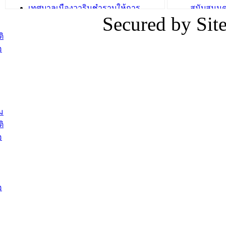
เทศบาลเมืองวารินชำราบให้การ
สนับสนุน
Secured by Si
ต้อนรับพนักงานเทศบาลผู้ผ่านการ
ภัยน้ำท่ว
สรรหาให้ดำรงตำแหน่งสายงานผู้
ภาพบรรย
ิ
บริหาร จำนวน 4 ท่าน
ยังชีพ ที
อ
ต้อนรับเจ้าหน้าที่เทศบาลใหม่ซึ่งได้รับ
ในวันที่ 9
โอน ย้ายมาใหม่ใน 2 ตำแหน่ง
ต้อนรับร้
รองนายกร
บทความ อื่นๆ ...
กระทรวงเ
ติดตามสถา
ม
อุบลราชธ
ิ
สส.กิตติ์
อ
สิริ และน
ยังชีพมาม
ท่วมในพื้
อ
บทความ อื่นๆ ..