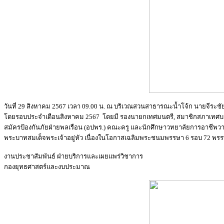
วันที่ 29 สิงหาคม 2567 เวลา 09.00 น. ณ บริเวณสวนสาธารณะน้ำโจ้ก นายจีระชัย
โดยรอบประจำเดือนสิงหาคม 2567 โดยมี รองนายกเทศมนตรี, สมาชิกสภาเทศบา
สมัครป้องกันภัยฝ่ายพลเรือน (อปพร.) คณะครู และนักศึกษาวทยาลัยการอาชีพวารินชำ
พระบาทสมเด็จพระเจ้าอยู่หัว เนื่องในโอกาสเฉลิมพระชนมพรรษา 6 รอบ 72 พร
งานประชาสัมพันธ์ ฝ่ายบริการและเผยแพร่วิชาการ
กองยุทธศาสตร์และงบประมาณ