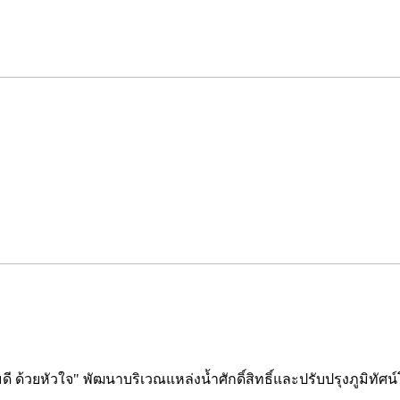
ด้วยหัวใจ" พัฒนาบริเวณแหล่งน้ำศักดิ์สิทธิ์และปรับปรุงภูมิทั