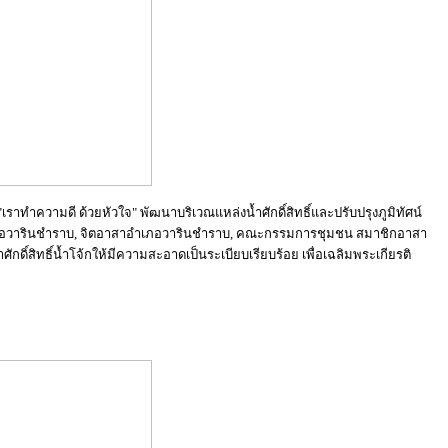
ทำความดี ด้วยหัวใจ" พัฒนาบริเวณแหล่งน้ำศักดิ์สิทธิ์และปรับปรุงภูมิทัศน์
เภอวารินชำราบ, จิตอาสาอำเภอวารินชำราบ, คณะกรรมการชุมชน สมาชิกอาสา
ดิ์สิทธิ์น้ำโจ้กให้มีความสะอาดเป็นระเบียบเรียบร้อย เพื่อเฉลิมพระเกียรติ