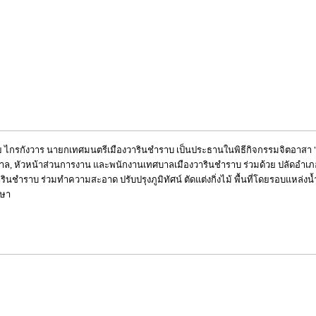
 ไกรกังวาร นายกเทศมนตรีเมืองวารินชำราบ เป็นประธานในพิธีกิจกรรมจิตอาสา "เรา
ล, หัวหน้าส่วนการงาน และพนักงานเทศบาลเมืองวารินชำราบ ร่วมด้วย ปลัดอำ
ราบ ร่วมทำความสะอาด ปรับปรุงภูมิทัศน์ ตัดแต่งกิ่งไม้ พื้นที่โดยรอบแหล่งน้ำศัก
รษา