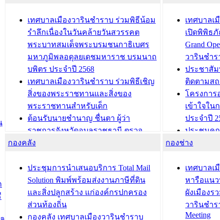
เทศบาลเมืองวารินชำราบ ร่วมพิธีน้อม
เทศบาลเมื
รำลึกเนื่องในวันคล้ายวันสวรรคต
เปิดพิพิธ
พระบาทสมเด็จพระบรมชนกาธิเบศร
Grand Ope
มหาภูมิพลอดุลยเดชมหาราช บรมนาถ
วารินชำร
บพิตร ประจำปี 2568
ประชาสัมพ
เทศบาลเมืองวารินชำราบ ร่วมพิธีเชิญ
ติดตามสถ
สิ่งของพระราชทานและสิ่งของ
โครงการอ
พระราชทานสำหรับเด็ก
เข้าใจใน
ต้อนรับนายชำนาญ ชื่นตา ผู้ว่า
ประจำปี 2
น
ราชการจังหวัดอุบลราชธานี ตรวจ
ประชุมคณ
กองคลัง
ความเรียบร้อยของสถานที่ในการเตรี
กองช่าง
ความเสี่ย
ยมต้อนรับ พลเอกประยุทธ์ จันโอชา
ประจำปี 25
องคมนตรี
ประชุมทีมว
ประชุมการนำเสนอบริการ Total Mail
เทศบาลเม
สำนักทะเบียนท้องถิ่นเทศบาลเมือง
ชีวา สร้าง
Solution พิมพ์พร้อมส่งงานภาษีที่ดิน
หารือแนว
ก
วารินชำราบ ดำเนินการมอบทะเบียน
ขับเคลื่อ
และสิ่งปลูกสร้าง แก่องค์กรปกครอง
ผังเมืองร
ี
บ้าน ทร.14 และบัตรประจำตัว
“เมืองแห่ง
ส่วนท้องถิ่น
วารินชำร
Meeting
ประชาชนบุคคลประเภท 8 แก่บุคคลที่
กองคลัง เทศบาลเมืองวารินชำราบ