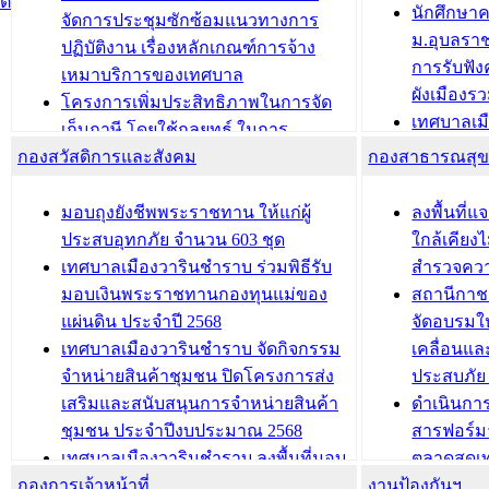
ติ
บทความ อื่นๆ ..
นักศึกษา
ได้รับการเพิ่มชื่อในทะเบียนบ้าน
จัดการประชุมซักซ้อมแนวทางการ
ม.อุบลรา
(ท.ร.14) กรณีคนไม่มีสัญชาติไทยได้รับ
ปฏิบัติงาน เรื่องหลักเกณฑ์การจ้าง
การรับฟั
อนุญาตให้มีถิ่นที่อยู่
เหมาบริการของเทศบาล
ผังเมือง
ประชุมคณะกรรมการประเมินผลการ
โครงการเพิ่มประสิทธิภาพในการจัด
เทศบาลเม
ควบคุมภายในของ สำนัก/กอง/
เก็บภาษี โดยใช้กลยุทธ์ ในการ
โครงการจ
โรงเรียน/ศูนย์พัฒนาเด็กเล็ก/สถานธนา
กองสวัสดิการและสังคม
พัฒนาการจัดเก็บรายได้ ประจำปี พ.ศ.
กองสาธารณสุ
สัญญาณบ
2568
นุบาล
เทศบาลเมืองวารินชำราบ ร่วมการ
เทศบาลเม
มอบถุงยังชีพพระราชทาน ให้แก่ผู้
ลงพื้นที
บทความ อื่นๆ ...
ประชุมวิชาการระดับนานาชาติและ
รับฟังควา
ประสบอุทกภัย จำนวน 603 ชุด
ใกล้เคียง
นิทรรศการด้านนวัตกรรมท้องถิ่น 2568
ผังเมืองร
เทศบาลเมืองวารินชำราบ ร่วมพิธีรับ
สำรวจคว
และรับรางวัลทีมนักวิจัยดีเด่นจาก
วารินชำราบ
มอบเงินพระราชทานกองทุนแม่ของ
สถานีกาชา
นวัตกรรมโครงการทะเบียนภาษีป้าย
เทศบาลเม
แผ่นดิน ประจำปี 2568
จัดอบรมให
ประชุมผู้เช่าอาคารพาณิชย์ บริเวณ
ซักซ้อมแ
เทศบาลเมืองวารินชำราบ จัดกิจกรรม
เคลื่อนแล
ถนนเกษมสุขและถนนประทุมเทพภักดี
ประโยชน์ใน
จำหน่ายสินค้าชุมชน ปิดโครงการส่ง
ประสบภัย 
เสริมและสนับสนุนการจำหน่ายสินค้า
ดำเนินกา
บทความ อื่นๆ ...
บทความ อื่นๆ ..
ชุมชน ประจำปีงบประมาณ 2568
สารฟอร์ม
เทศบาลเมืองวารินชำราบ ลงพื้นที่มอบ
ตลาดสดเทศ
กองการเจ้าหน้าที่
น้ำดื่มแก่ผู้พักอาศัย ณ ศูนย์พักพิง
งานป้องกันฯ
วารินชำร