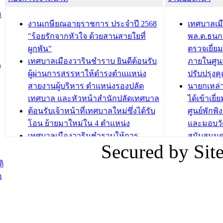
ชั่วคราว
กิจกรรมส
ม
กองสวัสดิการสังคม เทศบาลเมือง
ถนนแก่เด
งานเกษียณอายุราชการ ประจำปี 2568
เทศบาลเม
วารินชำราบ จัดโครงการอบรมอาชีพ
เด็กเล็ก 
"ร้อยรักจากหัวใจ ด้วยสานสายใยที่
พล.ต.ธนกฤ
ระยะสั้น ประจำปี 2568 (หลักสูตรการ
เทศบาลเม
ผูกพัน"
ตรวจเยี่ย
ถักทอผลิตภัณฑ์จากถุงพลาสติก)
ปรึกษาหาร
เทศบาลเมืองวารินชำราบ ยินดีต้อนรับ
ภายในศูนย
น
วัยขององค
ผู้ผ่านการสรรหาให้ดำรงตำแแหน่ง
ปรับปรุงค
บทความ อื่นๆ ...
สายงานผู้บริหาร ตำแหน่งรองปลัด
นายกเหล่
บทความ อื่นๆ ..
เทศบาล และหัวหน้าสำนักปลัดเทศบาล
ได้เข้าเยี
ต้อนรับเจ้าหน้าที่เทศบาลใหม่ซึ่งได้รับ
ศูนย์พักพ
โอน ย้ายมาใหม่ใน 4 ตำแหน่ง
และมอบวั
เทศบาลเมืองวารินชำราบให้การ
สนับสนุน
Secured by Si
ต้อนรับพนักงานเทศบาลผู้ผ่านการ
ภัยน้ำท่ว
สรรหาให้ดำรงตำแหน่งสายงานผู้
ภาพบรรย
ิ
บริหาร จำนวน 4 ท่าน
ยังชีพ ที
อ
ต้อนรับเจ้าหน้าที่เทศบาลใหม่ซึ่งได้รับ
ในวันที่ 9
โอน ย้ายมาใหม่ใน 2 ตำแหน่ง
ต้อนรับร้
รองนายกร
บทความ อื่นๆ ...
กระทรวงเ