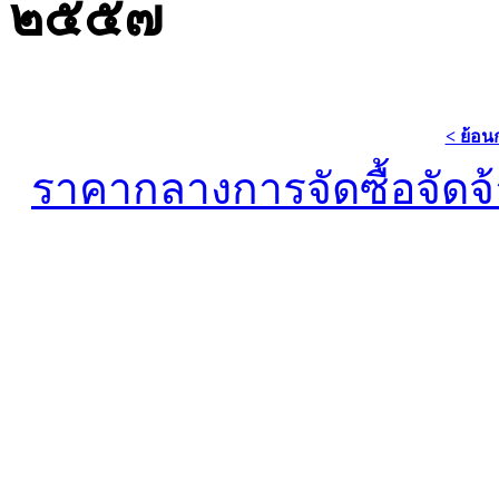
๒๕๕๗
< ย้อน
ราคากลางการจัดซื้อจัดจ