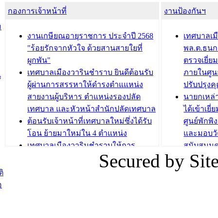
กองการเจ้าหน้าที่
น้ำดื่มแก่ผู้พักอาศัย ณ ศูนย์พักพิง
งานป้องกันฯ
วารินชำร
ชั่วคราว
กิจกรรมส
ม
กองสวัสดิการสังคม เทศบาลเมือง
ถนนแก่เด
งานเกษียณอายุราชการ ประจำปี 2568
เทศบาลเม
วารินชำราบ จัดโครงการอบรมอาชีพ
เด็กเล็ก 
"ร้อยรักจากหัวใจ ด้วยสานสายใยที่
พล.ต.ธนกฤ
ระยะสั้น ประจำปี 2568 (หลักสูตรการ
เทศบาลเม
ผูกพัน"
ตรวจเยี่ย
ถักทอผลิตภัณฑ์จากถุงพลาสติก)
ปรึกษาหาร
เทศบาลเมืองวารินชำราบ ยินดีต้อนรับ
ภายในศูนย
น
วัยขององค
ผู้ผ่านการสรรหาให้ดำรงตำแแหน่ง
ปรับปรุงค
บทความ อื่นๆ ...
สายงานผู้บริหาร ตำแหน่งรองปลัด
นายกเหล่
บทความ อื่นๆ ..
เทศบาล และหัวหน้าสำนักปลัดเทศบาล
ได้เข้าเยี
ต้อนรับเจ้าหน้าที่เทศบาลใหม่ซึ่งได้รับ
ศูนย์พักพ
โอน ย้ายมาใหม่ใน 4 ตำแหน่ง
และมอบวั
เทศบาลเมืองวารินชำราบให้การ
สนับสนุน
Secured by Si
ต้อนรับพนักงานเทศบาลผู้ผ่านการ
ภัยน้ำท่ว
สรรหาให้ดำรงตำแหน่งสายงานผู้
ภาพบรรย
ิ
บริหาร จำนวน 4 ท่าน
ยังชีพ ที
อ
ต้อนรับเจ้าหน้าที่เทศบาลใหม่ซึ่งได้รับ
ในวันที่ 9
โอน ย้ายมาใหม่ใน 2 ตำแหน่ง
ต้อนรับร้