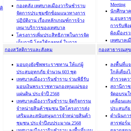
Meeting
ประชาชนบุคคลประเภท 8 แก่บุคคลที่
กองคลัง เทศบาลเมืองวารินชำราบ
ติ
บทความ อื่นๆ ..
นักศึกษา
ได้รับการเพิ่มชื่อในทะเบียนบ้าน
จัดการประชุมซักซ้อมแนวทางการ
ม.อุบลรา
(ท.ร.14) กรณีคนไม่มีสัญชาติไทยได้รับ
ปฏิบัติงาน เรื่องหลักเกณฑ์การจ้าง
การรับฟั
อนุญาตให้มีถิ่นที่อยู่
เหมาบริการของเทศบาล
ผังเมือง
ประชุมคณะกรรมการประเมินผลการ
โครงการเพิ่มประสิทธิภาพในการจัด
เทศบาลเม
ควบคุมภายในของ สำนัก/กอง/
เก็บภาษี โดยใช้กลยุทธ์ ในการ
โครงการจ
โรงเรียน/ศูนย์พัฒนาเด็กเล็ก/สถานธนา
กองสวัสดิการและสังคม
พัฒนาการจัดเก็บรายได้ ประจำปี พ.ศ.
กองสาธารณสุ
สัญญาณบ
2568
นุบาล
เทศบาลเมืองวารินชำราบ ร่วมการ
เทศบาลเม
มอบถุงยังชีพพระราชทาน ให้แก่ผู้
ลงพื้นที
บทความ อื่นๆ ...
ประชุมวิชาการระดับนานาชาติและ
รับฟังควา
ประสบอุทกภัย จำนวน 603 ชุด
ใกล้เคียง
นิทรรศการด้านนวัตกรรมท้องถิ่น 2568
ผังเมืองร
เทศบาลเมืองวารินชำราบ ร่วมพิธีรับ
สำรวจคว
และรับรางวัลทีมนักวิจัยดีเด่นจาก
วารินชำราบ
มอบเงินพระราชทานกองทุนแม่ของ
สถานีกาชา
นวัตกรรมโครงการทะเบียนภาษีป้าย
เทศบาลเม
แผ่นดิน ประจำปี 2568
จัดอบรมให
ประชุมผู้เช่าอาคารพาณิชย์ บริเวณ
ซักซ้อมแ
เทศบาลเมืองวารินชำราบ จัดกิจกรรม
เคลื่อนแล
ถนนเกษมสุขและถนนประทุมเทพภักดี
ประโยชน์ใน
จำหน่ายสินค้าชุมชน ปิดโครงการส่ง
ประสบภัย 
เสริมและสนับสนุนการจำหน่ายสินค้า
ดำเนินกา
บทความ อื่นๆ ...
บทความ อื่นๆ ..
ชุมชน ประจำปีงบประมาณ 2568
สารฟอร์ม
เทศบาลเมืองวารินชำราบ ลงพื้นที่มอบ
ตลาดสดเทศ