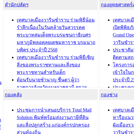
สำนักปลัดฯ
กองยุทธศาสตร
เทศบาลเมืองวารินชำราบ ร่วมพิธีน้อม
เทศบาลเมื
รำลึกเนื่องในวันคล้ายวันสวรรคต
เปิดพิพิธ
พระบาทสมเด็จพระบรมชนกาธิเบศร
Grand Ope
มหาภูมิพลอดุลยเดชมหาราช บรมนาถ
วารินชำร
บพิตร ประจำปี 2568
ประชาสัมพ
เทศบาลเมืองวารินชำราบ ร่วมพิธีเชิญ
ติดตามสถ
สิ่งของพระราชทานและสิ่งของ
โครงการอ
พระราชทานสำหรับเด็ก
เข้าใจใน
ต้อนรับนายชำนาญ ชื่นตา ผู้ว่า
ประจำปี 2
น
ราชการจังหวัดอุบลราชธานี ตรวจ
ประชุมคณ
กองคลัง
ความเรียบร้อยของสถานที่ในการเตรี
กองช่าง
ความเสี่ย
ยมต้อนรับ พลเอกประยุทธ์ จันโอชา
ประจำปี 25
องคมนตรี
ประชุมทีมว
ประชุมการนำเสนอบริการ Total Mail
เทศบาลเม
สำนักทะเบียนท้องถิ่นเทศบาลเมือง
ชีวา สร้าง
Solution พิมพ์พร้อมส่งงานภาษีที่ดิน
หารือแนว
ก
วารินชำราบ ดำเนินการมอบทะเบียน
ขับเคลื่อ
และสิ่งปลูกสร้าง แก่องค์กรปกครอง
ผังเมืองร
ี
บ้าน ทร.14 และบัตรประจำตัว
“เมืองแห่ง
ส่วนท้องถิ่น
วารินชำร