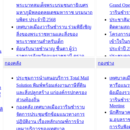
พระบาทสมเด็จพระบรมชนกาธิเบศร
Grand Ope
มหาภูมิพลอดุลยเดชมหาราช บรมนาถ
วารินชำร
บพิตร ประจำปี 2568
ประชาสัมพ
เทศบาลเมืองวารินชำราบ ร่วมพิธีเชิญ
ติดตามสถ
สิ่งของพระราชทานและสิ่งของ
โครงการอ
พระราชทานสำหรับเด็ก
เข้าใจใน
ต้อนรับนายชำนาญ ชื่นตา ผู้ว่า
ประจำปี 2
น
ราชการจังหวัดอุบลราชธานี ตรวจ
ประชุมคณ
กองคลัง
ความเรียบร้อยของสถานที่ในการเตรี
กองช่าง
ความเสี่ย
ยมต้อนรับ พลเอกประยุทธ์ จันโอชา
ประจำปี 25
องคมนตรี
ประชุมทีมว
ประชุมการนำเสนอบริการ Total Mail
เทศบาลเม
สำนักทะเบียนท้องถิ่นเทศบาลเมือง
ชีวา สร้าง
Solution พิมพ์พร้อมส่งงานภาษีที่ดิน
หารือแนว
ก
วารินชำราบ ดำเนินการมอบทะเบียน
ขับเคลื่อ
และสิ่งปลูกสร้าง แก่องค์กรปกครอง
ผังเมืองร
ี
บ้าน ทร.14 และบัตรประจำตัว
“เมืองแห่ง
ส่วนท้องถิ่น
วารินชำร
Meeting
ประชาชนบุคคลประเภท 8 แก่บุคคลที่
กองคลัง เทศบาลเมืองวารินชำราบ
ติ
บทความ อื่นๆ ..
นักศึกษา
ได้รับการเพิ่มชื่อในทะเบียนบ้าน
จัดการประชุมซักซ้อมแนวทางการ
ม.อุบลรา
(ท.ร.14) กรณีคนไม่มีสัญชาติไทยได้รับ
ปฏิบัติงาน เรื่องหลักเกณฑ์การจ้าง
การรับฟั
อนุญาตให้มีถิ่นที่อยู่
เหมาบริการของเทศบาล