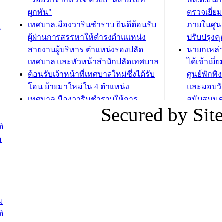
ระยะสั้น ประจำปี 2568 (หลักสูตรการ
เทศบาลเม
ผูกพัน"
ตรวจเยี่ย
ถักทอผลิตภัณฑ์จากถุงพลาสติก)
ปรึกษาหาร
เทศบาลเมืองวารินชำราบ ยินดีต้อนรับ
ภายในศูนย
น
วัยขององค
ผู้ผ่านการสรรหาให้ดำรงตำแแหน่ง
ปรับปรุงค
บทความ อื่นๆ ...
สายงานผู้บริหาร ตำแหน่งรองปลัด
นายกเหล่
บทความ อื่นๆ ..
เทศบาล และหัวหน้าสำนักปลัดเทศบาล
ได้เข้าเยี
ต้อนรับเจ้าหน้าที่เทศบาลใหม่ซึ่งได้รับ
ศูนย์พักพ
โอน ย้ายมาใหม่ใน 4 ตำแหน่ง
และมอบวั
เทศบาลเมืองวารินชำราบให้การ
สนับสนุน
Secured by Si
ต้อนรับพนักงานเทศบาลผู้ผ่านการ
ภัยน้ำท่ว
สรรหาให้ดำรงตำแหน่งสายงานผู้
ภาพบรรย
ิ
บริหาร จำนวน 4 ท่าน
ยังชีพ ที
อ
ต้อนรับเจ้าหน้าที่เทศบาลใหม่ซึ่งได้รับ
ในวันที่ 9
โอน ย้ายมาใหม่ใน 2 ตำแหน่ง
ต้อนรับร้
รองนายกร
บทความ อื่นๆ ...
กระทรวงเ
ติดตามสถา
ม
อุบลราชธ
ิ