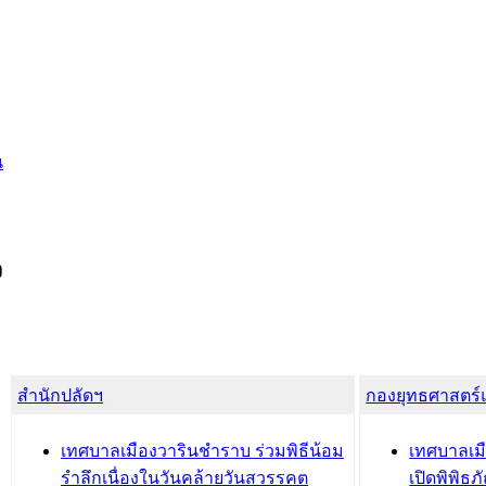
น
ง
สำนักปลัดฯ
กองยุทธศาสตร
เทศบาลเมืองวารินชำราบ ร่วมพิธีน้อม
เทศบาลเมื
รำลึกเนื่องในวันคล้ายวันสวรรคต
เปิดพิพิธ