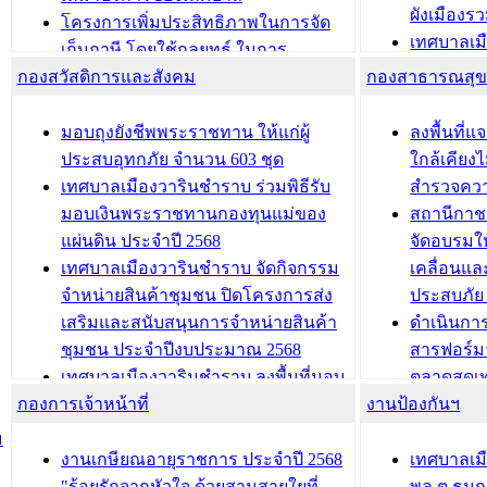
ผังเมือง
ประชุมคณะกรรมการประเมินผลการ
โครงการเพิ่มประสิทธิภาพในการจัด
เทศบาลเม
ควบคุมภายในของ สำนัก/กอง/
เก็บภาษี โดยใช้กลยุทธ์ ในการ
โครงการจ
โรงเรียน/ศูนย์พัฒนาเด็กเล็ก/สถานธนา
กองสวัสดิการและสังคม
พัฒนาการจัดเก็บรายได้ ประจำปี พ.ศ.
กองสาธารณสุ
สัญญาณบ
2568
นุบาล
เทศบาลเมืองวารินชำราบ ร่วมการ
เทศบาลเม
มอบถุงยังชีพพระราชทาน ให้แก่ผู้
ลงพื้นที
บทความ อื่นๆ ...
ประชุมวิชาการระดับนานาชาติและ
รับฟังควา
ประสบอุทกภัย จำนวน 603 ชุด
ใกล้เคียง
นิทรรศการด้านนวัตกรรมท้องถิ่น 2568
ผังเมืองร
เทศบาลเมืองวารินชำราบ ร่วมพิธีรับ
สำรวจคว
และรับรางวัลทีมนักวิจัยดีเด่นจาก
วารินชำราบ
มอบเงินพระราชทานกองทุนแม่ของ
สถานีกาชา
นวัตกรรมโครงการทะเบียนภาษีป้าย
เทศบาลเม
แผ่นดิน ประจำปี 2568
จัดอบรมให
ประชุมผู้เช่าอาคารพาณิชย์ บริเวณ
ซักซ้อมแ
เทศบาลเมืองวารินชำราบ จัดกิจกรรม
เคลื่อนแล
ถนนเกษมสุขและถนนประทุมเทพภักดี
ประโยชน์ใน
จำหน่ายสินค้าชุมชน ปิดโครงการส่ง
ประสบภัย 
เสริมและสนับสนุนการจำหน่ายสินค้า
ดำเนินกา
บทความ อื่นๆ ...
บทความ อื่นๆ ..
ชุมชน ประจำปีงบประมาณ 2568
สารฟอร์ม
เทศบาลเมืองวารินชำราบ ลงพื้นที่มอบ
ตลาดสดเทศ
กองการเจ้าหน้าที่
น้ำดื่มแก่ผู้พักอาศัย ณ ศูนย์พักพิง
งานป้องกันฯ
วารินชำร
ชั่วคราว
กิจกรรมส
ม
กองสวัสดิการสังคม เทศบาลเมือง
ถนนแก่เด
งานเกษียณอายุราชการ ประจำปี 2568
เทศบาลเม
วารินชำราบ จัดโครงการอบรมอาชีพ
เด็กเล็ก 
"ร้อยรักจากหัวใจ ด้วยสานสายใยที่
พล.ต.ธนกฤ