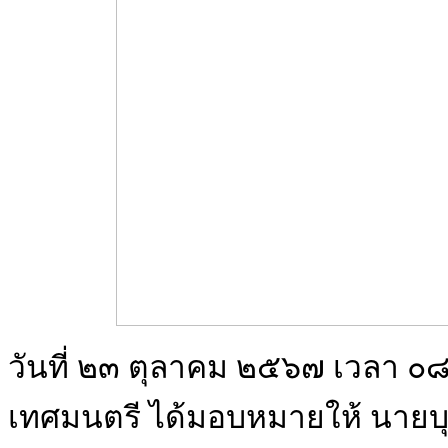
วันที่ ๒๓ ตุลาคม ๒๕๖๗ เวลา ๐๘
เทศมนตรี ได้มอบหมายให้ นายบ